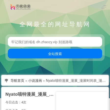
全网最全的网址导航网
导航首页
»
小说漫画
»
Nyato喵特漫展_漫展_漫展时间表_漫展网_漫展订票_漫展票务平台
Nyato喵特漫展_漫展_漫展时间表_漫展网_漫展订票_漫展票务平台
今日点击：4次