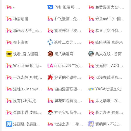
-
P站_汇漫网_动漫画设计师互动平台_P站画师_IP授权_让原创更有价值
免费漫画大全_好看的漫画推荐_漫画排行榜_炮渣漫画网
神居动漫
扑飞漫画 - 免费漫画,斗罗大陆漫画,妖神记漫画,土豪漫画,全职法师下拉式漫画大全
米乐m6-（中国）首页
动画片大全_日本动漫_火影忍者720集 - 星星动漫网 www.xxdm.org
欢迎来到『樱花大战社区』
恭喜，站点创建成功！
布卡漫画
缘叶二次元，动漫文章评论平台
锋绘动漫|画起来
快看_官方漫画_漫画大全免费--
熊爪动漫网
兵人在线 - 首页
Welcome to nginx!
cosplay啦二次元cosplay一站式网站：coser宣传,cos摄影-LA站
次元街 – ACG爱好者分享平台（ciyuanjie.cn）
一念永恒(耳根),一念永恒最新章节_鸟书网
好看的小说推荐阅读_都市好看小说推荐 - 飞叶文学网
动漫在线漫画网_新全职猎人漫画_动漫情报漫画资讯-DMZX.com
漫蛙3 - Manwa3官方正版APP免费安装
自由漫画联盟-FCW.cn-FreeCartoonsWeb
YACA动漫文化
没有找到站点
飘花影院首页-飘花影视手机版---飘花电影院
风之动漫 - 在线漫画 日本动漫 火影忍者漫画 海贼王漫画
金鹰卡通 麦咭漫画 - (′▽`〃) - 麦咭麦咭网 maijimaiji.cn
神奇宝贝新生代-宝可梦社区,神奇宝贝爱好者交流平台
暴走漫画-原创漫画社区
漫画经【漫画大全】免费版漫画--
动漫之家_一拳超人漫画_海贼王漫画_妖神记漫画-7e漫画
翼萌网 - 不忘初心 伴你同行