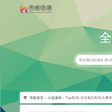
导航首页
»
小说漫画
»
TopACG-关注每日ACG大事