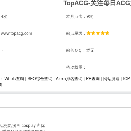
TopACG-关注每日AC
4次
本月点击：9次
w.topacg.com
站点星级：
 -
站长ＱＱ：暂无
：
移动权重：
Whois查询
|
SEO综合查询
|
Alexa排名查询
|
PR查询
|
网站测速
|
IC
：
询
展,漫画,cosplay,声优