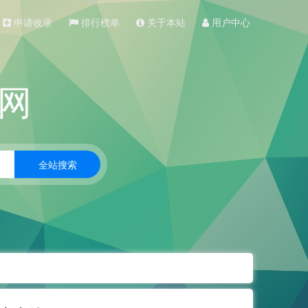
申请收录
排行榜单
关于本站
用户中心
网