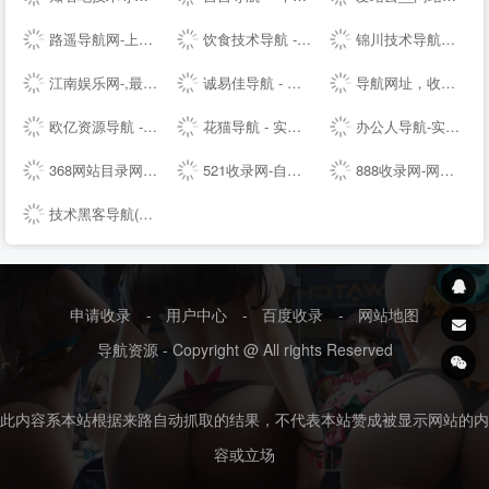
路遥导航网-上网从这里开始
饮食技术导航 - 免费收录精品资源网址技术导航 学习技术 从这里开始
锦川技术导航网 - 小刀娱乐网,QQ资源吧,滚石导航网,锦川资源库,小刀娱乐网, 找资源 学习技术 从这里开始
江南娱乐网-,最负责任平台！
诚易佳导航 - 学习技术 从这里开始
导航网址，收录网，导航系统，站长导航,站长网址导航,站长技术导航,站长资源,自动秒收录,技术导航,名站网址,名站导航,免费外链,免费收录网站
欧亿资源导航 - 专注海外精品资源、资源网站、海外推广、海外短信、小刀娱乐网休闲娱乐、免费影视、担保娱乐、海外社交以及娱乐活动，欢迎前来探索。
花猫导航 - 实用网站大全导航
办公人导航-实用的办公生活导航网站！
368网站目录网-免费发布收录优秀网站_网址分类提交_网站大全导航
521收录网-自动秒收录
888收录网-网站收录-网址收录-自动秒收录
技术黑客导航(www.jshkw.com)-站长导航,免费收录网址,实用网址导航,资源导航网
申请收录
-
用户中心
-
百度收录
-
网站地图
导航资源 - Copyright @ All rights Reserved
此内容系本站根据来路自动抓取的结果，不代表本站赞成被显示网站的内
容或立场