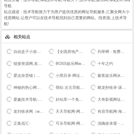
导航
站点描述：
技术导航致力于为用户提供优质的网址导航服务,汇聚全网大小
优质网站,让用户可以在技术导航找到自己需要的网站。找资源,上技术导
航!
相关站点
自由盒子小游戏平台
【全国房地产门户|房地产网】-实播看房抢优惠-全国房天下
列举网 - 免费分类信息发布平台
链接资源网,友情链接平台，免费链接，网址收录
BOSS娱乐网www.rs669.com _ 免费，资源，教程，软件，技术，货源，活动，游戏
十年之约
爱达杂货铺 | 收集那些有用的东西|爱达导航
小黑目录-网址分类目录网站大全
极客娱乐网永久发布页
神秘的热心网友 - 收集免费实用有趣的东西，做最好的资源导航
萌站·次元导航，ACG第一站，二次元导航之门，收藏我的二次元(づ￣ 3￣)づ
晓龙秒收录-滚石技术导航-来访自动收录
爱鑫技术导航-精选QQ技术资源网址导航，学技术,找资源,从这里开始
好站库一个免费提交网站网址收录好站的分类目录导航大全
大奇影视网址导航-提供高清电影,热播电视剧,免费小说专业影视导航,自动秒收录！
老刘收录网（www.llshoulu.com）-老刘友情链接交换-老刘自助链接提交-老刘技术导航-老刘自动秒收录
天天导航网-网站收录-技术导航
有容导航网-海纳百川，有容乃大
正集佰汇-
可乐导航网-网站收录-技术导航
浅魄收录屋 - 全网站点的精致导航目录系统