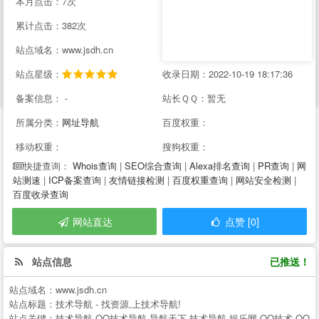
本月点击：7次
累计点击：382次
站点域名：www.jsdh.cn
站点星级：
收录日期：2022-10-19 18:17:36
备案信息： -
站长ＱＱ：暂无
所属分类：
网址导航
百度权重：
移动权重：
搜狗权重：
Whois查询
|
SEO综合查询
|
Alexa排名查询
|
PR查询
|
网
快捷查询：
站测速
|
ICP备案查询
|
友情链接检测
|
百度权重查询
|
网站安全检测
|
百度收录查询
网站直达
点赞 [0]
站点信息
已推送！
站点域名：
www.jsdh.cn
站点标题：
技术导航 - 找资源,上技术导航!
站点关键：
技术导航,QQ技术导航,导航天下,技术导航,娱乐网,QQ技术,QQ