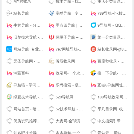
MY秒收录
技术导航 - 找资源,上技术导航!
重庆分类目录网_免费收录网站提交
站长导航
掌酷导航 | 专注影音娱乐的网址导航
789导航-小k技术网,小刀娱乐网
牛奶导航 - 分类目录导航网_资源网站大全_站长资源分享网
零点四导航 | 优秀网站聚集地
9导航网 - QQ导航资源_SEO优化_原创IT站长9导航网
旧梦技术导航 - 技术导航网,资源网,滚石导航网,技术导航,小刀娱乐网,学技术 找资源 从这里开始
绿匣子导航 – 电影电视剧导航 – 24H秒收录网址导航网站
第一分类目录网-七嫂网址导航,网站目录「实用的分类目录网站大全」
网站导航_专业网站分类目录网站大全_淘站目录网
7e7网址导航-网站大全-免费网站收录
站长收录网-gf8.top-秒收录导航-名站网址导航-网站收录-快速收录-技术导航-SEO导航
元圣导航网 - 专业的网址导航
昕辰收录网
百度秒收录 - 免费收录网站,迅速提升流量|NinHuLINK
鸿蒙百科
收录网-一个永久免费提交秒收录正规好站的网址导航大全
搜一下导航-一个聚合所有网站的主页，并打造最具影响力的站长导航及站长分享推广平台！葫芦导航_大咖技术导航_国际网址导航_网址导航_设计素材导航_小K网_小刀网_吾爱破解_站长导航网、滚石技术导航网、名站网址导航、网址大全、网址之家。
导航猫 - 学习技术 从这里开始
乐尚搜索 - 极简多引擎主页
互链8导航网址收录-互链8网址导航
绿夏技术导航 - 精选优质技术_资源网址导航
520导航网
188导航收录网_自动秒收录|技术导航|站长导航|网址导航|免费收录网|自动链接|友情链接网
网站首页 - 暗夜云导航-暗夜云导航
52技术导航 - 学技术,查资源,看资讯,就上52技术导航
平凡目录网_收录网址
优质资讯推荐_腾讯网
大麦网-全球演出赛事官方购票平台-100%正品、先付先抢、在线选座！
中文搜索引擎指南网「搜网」- 让您搜索更快更准确！
知名吧技术导航-学习技术 从这里开始
吉吉导航-一个为你服务的大众化导航网站，收录了大量好用的网站|首页
爱站云__网站收录与提交入口 - 每一个网站背后都有一个故事