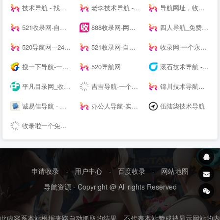
技术导航 - 找资源,上技术导航!
老李技术导航 - QQ技术导航,QQ业务乐园,小刀娱乐网,爱Q生活网,QQ技术,技术导航天下,钻石皇朝,QQ技术网,QQ资源网,QQ技术乐园,学习技术 从这里开始
导航网址，收录网，导航系统，站长导航,站长网址导航,站长技术导航,站长资源,自动秒收录,技术导航,名站网址,名站导航,免费外链,免费收录网站
521收录网-自动秒收录
888收录网-网站收录-网址收录-自动秒收录
四人导航_免费导航网站|免费网站收录|免费网站分类目录
520导航网---24H自动收录
521收录网-自动秒收录
收录网-一个永久免费提交秒收录正规好站的网址导航大全
搜一下导航-一个聚合所有网站的主页，并打造最具影响力的站长导航及站长分享推广平台！葫芦导航_大咖技术导航_国际网址导航_网址导航_设计素材导航_小K网_小刀网_吾爱破解_站长导航网、滚石技术导航网、名站网址导航、网址大全、网址之家。
520导航网
滚石技术导航 - QQ技术导航天下网__免费网站分类收录
平凡目录网_收录网址
吉吉导航-一个为你服务的大众化导航网站，收录了大量好用的网站|首页
锦川技术导航网 - 小刀娱乐网,QQ资源吧,滚石导航网,锦川资源库,小刀娱乐网, 找资源 学习技术 从这里开始
诚易佳导航 - 学习技术 从这里开始
办公人导航-实用的办公生活导航网站！
伍陆柒技术导航
收录啦一个免费提交网站网址收录好站的分类目录导航大全
申请收录
-
用户中心
-
百度收录
-
网站地图
导航资源 - Copyright @ All rights Reserved
此内容系本站根据来路自动抓取的结果，不代表本站赞成被显示网站的内