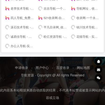
老李技术导航 - QQ技术导航,QQ业务乐园,小刀娱乐网,爱Q生活网,QQ技术,技术导航天下,钻石皇朝,QQ技术网,QQ资源网,QQ技术乐园,学习技术 从这里开始
吉吉导航-一个为你服务的大众化导航网站，收录了大量好用的网站|首页
导航网址，收录网，导航系统，站长导航,站长网址导航,站长技术导航,站长资源,自动秒收录,技术导航,名站网址,名站导航,免费外链,免费收录网站
四人导航_免费导航网站|免费网站收录|免费网站分类目录
521收录网-自动秒收录
收录网-一个永久免费提交秒收录正规好站的网址导航大全
滚石技术导航 - QQ技术导航天下网__免费网站分类收录
平凡目录网_收录网址
锦川技术导航网 - 小刀娱乐网,QQ资源吧,滚石导航网,锦川资源库,小刀娱乐网, 找资源 学习技术 从这里开始
诚易佳导航 - 学习技术 从这里开始
欧亿资源导航 - 专注海外精品资源、资源网站、海外推广、海外短信、小刀娱乐网休闲娱乐、免费影视、担保娱乐、海外社交以及娱乐活动，欢迎前来探索。
花猫导航 - 实用网站大全导航
办公人导航-实用的办公生活导航网站！
申请收录
-
用户中心
-
百度收录
-
网站地图
导航资源 - Copyright @ All rights Reserved
此内容系本站根据来路自动抓取的结果，不代表本站赞成被显示网站的内
容或立场