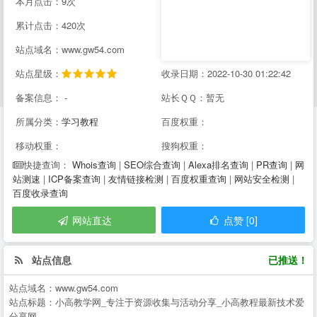
本月点击：9次
累计点击：420次
站点域名：www.gw54.com
站点星级：
收录日期：2022-10-30 01:22:42
备案信息： -
站长ＱＱ：暂无
所属分类：
学习教程
百度权重：
移动权重：
搜狗权重：
Whois查询
|
SEO综合查询
|
Alexa排名查询
|
PR查询
|
网
快捷查询：
站测速
|
ICP备案查询
|
友情链接检测
|
百度权重查询
|
网站安全检测
|
百度收录查询
网站直达
点赞 [0]
站点信息
已推送！
站点域名：
www.gw54.com
站点标题：
小高教学网_专注于资源收集与活动分享_小高教程最新技术爱
分享网