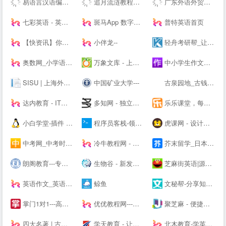
易语言汉语编程官方站
追月流涟教程网 - 最优秀的QQ技术网 - 技术资源网 - 分享技术教程QQ资源网
广东外语外贸大学
七彩英语 - 英文电子书下载站 PDF|TXT格式英文原版原著下载
斑马App 数字内容
普特英语首页
【快资讯】你的专属资讯平台
小伴龙--
轻舟考研帮_让考研简单不孤单！_考研网（kaoyan.com）
奥数网_小学语数英、家庭教育专业网站
万象文库 - 上传文档分享的网站
中小学生作文网_中考高考满分作文_初中作文_高中优秀作文大全
SISU | 上海外国语大学
中国矿业大学---
古泉园地_古钱币_机制币_金银锭_杂项
达内教育 - IT培训/UI设计/运营/影视特效培训机构
多知网 - 独立商业视角 新锐教育观察
乐乐课堂，每天进步多一点！
小白学堂-插件 资源 Idea 破解码 激活码 idea激活码 程序员
程序员客栈-领先的程序员自由工作平台-程序员兼职
虎课网 - 设计、办公软件视频教程在线学习_ 每天免费学一课
中考网_中考时间_中考分数线_中考成绩查询
冷牛教程网 - 专业的网络资源分享基地
芥末留学_日本留学_韩国留学_英澳留学_值得信赖的在线留学申请平台
朗阁教育---专注雅思培训、新托福、SAT等出国留学英语考试留学培训机构
生物谷 - 新发现,新技术,新产业 - 生物医药新媒体门户
芝麻街英语|源自美国《芝麻街》3-12岁高端少儿英语教育品牌
英语作文_英语作文大全_英语作文网
鲸鱼
文秘帮-分享知识，共创价值！
掌门1对1---高端中小学在线教育辅导品牌-名校精英在线教学-掌门一对一-掌门优课升级版
优优教程网---免费自学软件就上优优网-PS,AI,C4D,AE,UI,Sketch,平面,海报等原创免费教程在线学习-UiiiUiii--
聚芝麻 - 便捷的网址大全站，网址查询就是这么简单！
四大名著 | 古典四大名著小说
学天教育 - 让人人享有优质教育
北木教育-学英语，和你在一起-北木网