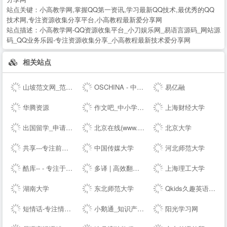
站点关键：
小高教学网,掌握QQ第一资讯,学习最新QQ技术,最优秀的QQ
技术网,专注资源收集分享平台,小高教程最新爱分享网
站点描述：
小高教学网-QQ资源收集平台_小刀娱乐网_易语言源码_网站源
码_QQ业务乐园-专注资源收集分享_小高教程最新技术爱分享网
相关站点
山坡范文网_范文_免费范文_工作总结
OSCHINA - 中文开源技术交流社区
易亿融
华腾资源
作文吧_中小学生作文网_优秀作文大全
上海财经大学
出国留学_申请留学指导_专业的留学咨询中介-启德教育
北京在线(www.bjol.com.cn) - 东方在线-北京城市网-北京之窗-北京城市--,www.bjol.com.cn
北京大学
共享---专注前端行业精选-分享最具有价值的内容-鹏仔先生的--
中国传媒大学
河北师范大学
酷库-- - 专注于资源分享的blog
多译 | 高效翻译必备工具 - 免费文档在线翻译 百度 谷歌 有道 翻译
上海理工大学
湖南大学
东北师范大学
Qkids久趣英语-少儿英语-全英文授课
短情话-专注情感语录精选
小鹅通_知识产品与用户服务的私域运营工具
阳光学习网