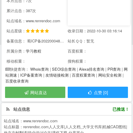
本月点击：7次
累计点击：387次
站点域名：www.renrendoc.com
站点星级：
收录日期：2022-10-30 03:16:14
备案信息： 蜀ICP备2022000484号-2
站长ＱＱ：暂无
所属分类：
学习教程
百度权重：
移动权重：
搜狗权重：
Whois查询
|
SEO综合查询
|
Alexa排名查询
|
PR查询
|
网
快捷查询：
站测速
|
ICP备案查询
|
友情链接检测
|
百度权重查询
|
网站安全检测
|
百度收录查询
网站直达
点赞 [0]
站点信息
已推送！
站点域名：
www.renrendoc.com
站点标题：
renrendoc.com人人文库|人人文档_大学文书库|机械CAD图纸|
外文文献翻译|毕业设计论文|课件下载-分享平台