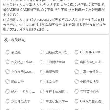
站点关键：
人人文库,人人文档,人人书库,大学文库,文档下载,文库下载,机
械CAD图纸,CAD图纸下载,论文下载,课件下载,外文翻译,外文文献翻译,毕
业设计论文
站点描述：
人人文库(renrendoc.com)美如初恋,人人文库是一个在线文档
分享平台。你可以上传设计图纸,研究报告,设计标准,策划管理方案,论文等
电子文档，分享最新的行业资讯。
相关站点
易亿融
山坡范文网_范文_免费范文_工作总结
OSCHINA - 中文开源技术交流社区
作文吧_中小学生作文网_优秀作文大全
上海财经大学
出国留学_申请留学指导_专业的留学咨询中介-启德教育
北京在线(www.bjol.com.cn) - 东方在线-北京城市网-北京之窗-北京城市--,www.bjol.com.cn
华腾资源
共享---专注前端行业精选-分享最具有价值的内容-鹏仔先生的--
湖南大学
北京大学
中国传媒大学
酷库-- - 专注于资源分享的blog
多译 | 高效翻译必备工具 - 免费文档在线翻译 百度 谷歌 有道 翻译
普特英语首页
东北师范大学
中国矿业大学---
Qkids久趣英语-少儿英语-全英文授课