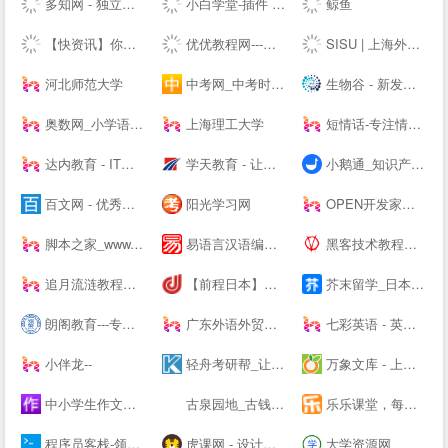
多知网 - 独立商业视角 新锐教育观察
小白学堂-插件 资源 Idea 破解码 激活码 idea激活码 程序员
鲸鱼
【快资讯】你的专属资讯平台
优优教程网---免费自学软件就上优优网-PS,AI,C4D,AE,UI,Sketch,平面,海报等原创免费教程在线学习-UiiiUiii--
SISU | 上海外国语大学
河北师范大学
中考网_中考时间_中考分数线_中考成绩查询
生物谷 - 新发现,新技术,新产业 - 生物医药新媒体门户
奥数网_小学语数英、家庭教育专业网站
上海理工大学
短情话-专注情感语录精选
达内教育 - IT培训/UI设计/运营/影视特效培训机构
学天教育 - 让人人享有优质教育
小鹅通_知识产品与用户服务的私域运营工具
百文网 - 优秀文章分享平台
阳光学习网
OPEN开发家园-为开发爱好者分享技巧！
脚本之家_www.jb51.net
易语言汉语编程官方站
黑客技术教程学习基地 - 吾爱漏洞
追月流涟教程网 - 最优秀的QQ技术网 - 技术资源网 - 分享技术教程QQ资源网
【前程日本】日本留学_日本读研_14年专注日本优质院校申请
芥末留学_日本留学_韩国留学_英澳留学_值得信赖的在线留学申请平台
朗阁教育---专注雅思培训、新托福、SAT等出国留学英语考试留学培训机构
广东外语外贸大学
七彩英语 - 英文电子书下载站 PDF|TXT格式英文原版原著下载
小伴龙--
轻舟考研帮_让考研简单不孤单！_考研网（kaoyan.com）
万象文库 - 上传文档分享的网站
中小学生作文网_中考高考满分作文_初中作文_高中优秀作文大全
古泉园地_古钱币_机制币_金银锭_杂项
乐乐课堂，每天进步多一点！
程序员客栈-领先的程序员自由工作平台-程序员兼职
虎课网 - 设计、办公软件视频教程在线学习_ 每天免费学一课
大学资源网