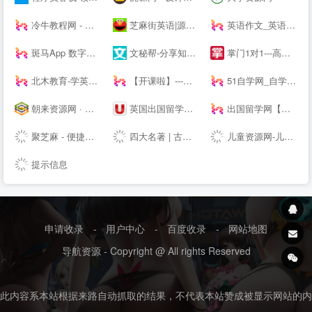
冷牛教程网 - 专业的网络资源分享基地
芝麻街英语|源自美国《芝麻街》3-12岁高端少儿英语教育品牌
英语作文_英语作文大全_英语作文网
斑马App 数字内容
文秘帮-分享知识，共创价值！
掌门1对1---高端中小学在线教育辅导品牌-名校精英在线教学-掌门一对一-掌门优课升级版
北木教育-学英语，和你在一起-北木网
【开课啦】---有用，有趣，有成长！
51自学网_自学网_软件自学网-51自学网--
朝来资源网 · 免费提供绿色软件、活动线报以及其他网络资源，好货不私藏！
英国出国留学申请签证-中英网www.uker.net_留学网_英国--_英国大学专业排名_英国留学申请_英国签证_英国特价机票_英国同路人
出国留学网【专业的留学--】
聚芝麻 - 便捷的网址大全站，网址查询就是这么简单！
四大名著 | 古典四大名著小说
儿童资源网-儿童动画片-儿童歌曲-儿童游戏-儿童故事-儿童文学
提示信息
申请收录
-
用户中心
-
百度收录
-
网站地图
导航资源 - Copyright @ All rights Reserved
此内容系本站根据来路自动抓取的结果，不代表本站赞成被显示网站的内