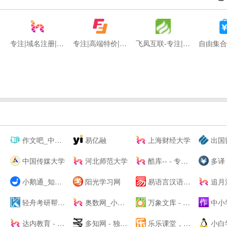
专注|域名注册|com域名|cn域名|vip域名|pw域名|优质域名|无限空间|免费试用|ssl证书|-飞凤互联
专注|高端特价|活动主机| 无套路|续费同价|等主机服务器产品 - 飞凤互联
飞凤互联-专注|云主机|云空间|vps主机|拨号vps|虚拟主机|挂机宝|电信服务器|香港服务器
作文吧_中小学生作文网_优秀作文大全
易亿融
上海财经大学
出国留学_申请留学指导_专
中国传媒大学
河北师范大学
酷库-- - 专注于资源分享的blog
多译 | 高效翻译必备工具 - 
小鹅通_知识产品与用户服务的私域运营工具
阳光学习网
易语言汉语编程官方站
追月流涟教程网 - 最优秀的QQ技术
轻舟考研帮_让考研简单不孤单！_考研网（kaoyan.com）
奥数网_小学语数英、家庭教育专业网站
万象文库 - 上传文档分享的网站
中小学生作文网_中考高考满
达内教育 - IT培训/UI设计/运营/影视特效培训机构
多知网 - 独立商业视角 新锐教育观察
乐乐课堂，每天进步多一点！
小白学堂-插件 资源 Idea 破解