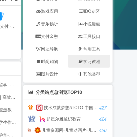
游戏应用
IDC专区
音乐畅听
小说漫画
自由集合支付 - 行业领先的免签约支付平台
支付金融
工具接口
网址导航
常用工具
时尚购物
学习教程
图片设计
其他类型
业的留学咨询中介-启德教育
分类站点总浏览TOP10
免费文档在线翻译 百度 谷歌 有道 翻译
技术成就梦想51CTO-中国领先的IT技术网站
427
网 - 技术资源网 - 分享技术教程QQ资源网
超星尔雅通识教育
424
分作文_初中作文_高中优秀作文大全
儿童资源网-儿童动画片-儿童歌曲-儿童游戏-儿童故事-儿童文学
420
码 激活码 idea激活码 程序员