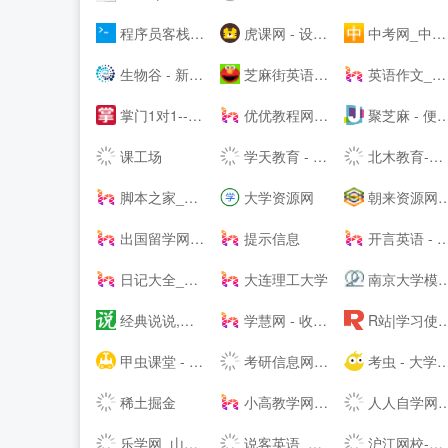
程序员客栈-领先的程序员自由工作平台-程序员兼职
虎课网 - 设计、办公软件视频教程在线学习_ 每天免费学一课
中考网_中考时间_中考分数线_中考成绩查询
生物谷 - 新发现,新技术,新产业 - 生物医药新媒体门户
芝麻街英语|源自美国《芝麻街》3-12岁高端少儿英语教育品牌
英语作文_英语作文大全_英语作文网
掌门1对1---高端中小学在线教育辅导品牌-名校精英在线教学-掌门一对一-掌门优课升级版
优优教程网---免费自学软件就上优优网-PS,AI,C4D,AE,UI,Sketch,平面,海报等原创免费教程在线学习-UiiiUiii--
聚芝麻 - 便捷的网址大全站，网址查询就是这么简单！
课工场
学天教育 - 让人人享有优质教育
北木教育-学英语，和你在一起-北木网
脚本之家_www.jb51.net
大学资源网
朝来资源网 · 免费提供绿色软件、活动线报以及其他网络资源，好货不私藏！
出国留学网【专业的留学--】
提示信息
开言英语 - 致力于打造最实用的英语课程
日记大全_小学生日记大全网
大连理工大学
南京大学模式动物研究所
经典说说,个性说说,心情说说,说说美文 - 说说网
学慧网 - 收获的不止一本证书！
R站|学习使我快乐！ - 专注C4D三维|建模|渲染|后期|动效|绑定|产品|包装|动画|自由艺术|设计学习交流
甲虫课堂 - 职场类在线课堂学习平台，提供word/excel/PPT/PR/PS等精品视频教程!
考研信息网-为考生提供专业、可靠、贴心的考研资讯
考虫 - 大学生备考一站式服务平台
稀土掘金
小高教学网_专注于资源收集与活动分享_小高教程最新技术爱分享网
人人自学网-最全的免费教程网站
乐学网_山东半岛最专业的教育服务网络平台
说客英语_找外教_练口语_就上说客英语
沪江网校-英日法韩13国外语、考研留学、职场兴趣在线学