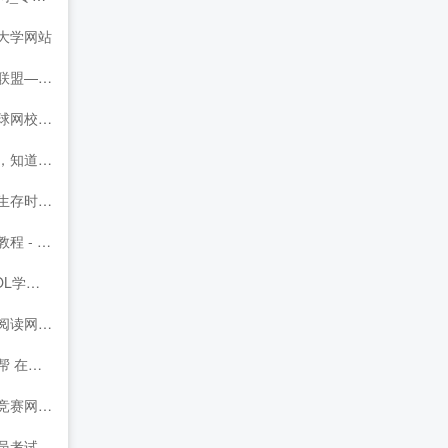
大学网站
共建共享，学分互认
育在线_移动学习、职达未来！
道你在改变
nux系统教程,运维经验分享
不仅是技术，更是梦想！
L学术平台
析|汉语辞海|名著阅读_字博缘文学网
线教育引领者
息网，高含金量竞赛、权威竞赛都在赛氪
位招聘考试网/报名/时间/职位/培训-金标尺教育