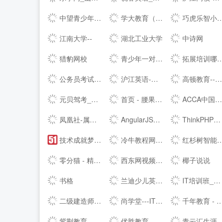
中望青少年三维创意社区-3D One---人工智能,创客教育,创新教育,创客空间,综合实践活动课程,3D打印设计软件,3D打印模型下载
学大教育（--）—个性化一对一辅导教育品牌！
巧虎乐智小天地---宝宝早教丨幼儿教育|家庭早教
江南大学--
湖北工业大学
中诗网
猎豹网校
青少年一对一辅导数学_数学补习_数学技巧 - 第三只眼数学
拓展培训哪家好-拓展训练公司-户外拓展首选诚智团建-诚智拓展网
公务员考试网_2022国考公务员考试网_国考/公务员考试面试培训辅导-华图教育官网
沪江英语-沪江旗下英语学习资讯网站_免费英语学习网站
高顿教育---在线财经教育品牌! 在线学会计,CPA,职称,ACCA,CFA,金融,为自己的财经人生加油!
元贝驾考_元贝驾考2022科目一_元贝驾考2022科目四
首页 - 腰果在线
ACCA中国--首页 - ACCA中国
凤凰社-属于开发人员的技术论坛
AngularJS中文网
ThinkPHP框架 | 中文最佳实践PHP开源框架,专注WEB应用快速开发8年！
技术成就梦想51CTO-中国领先的IT技术网站
冷牛教程网 - 专业的网络资源分享基地
红杉树智能英语【--】-学习平台登录入口
零分猫 - 精彩生活看得见
西东网视频教程 - 免费在线随时学习
椰子说说
书格
兰迪少儿英语 - 在线外教1对2同伴课，少儿英语CCTV大国品牌
IT培训班_千锋教育IT培训机构良心品牌
二级建造师报考条件-二建报名考试时间考试科目查询 - 智优学职网
尚学堂---IT培训|Ja--培训|人工智能+Python培训|大数据培训|Web前端培训
千年教育 - 全网优质名师讲座视频,企业培训,中小学同步课程
紫荆教育-在线学位，国际留学，数字经济产业学院
优胜教育---中小学教育,素养培育,家庭教育培训辅导_游学,留学服务-优胜教育
青云汇生涯教育云平台