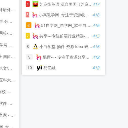
4
芝麻街英语|源自美国《芝麻街》3-12岁高端少儿英语教育品牌
417
语外贸大学
5
小高教学网_专注于资源收集与活动分享_小高教程最新技术爱分享网
416
识，共创价值！
6
51自学网_自学网_软件自学网-51自学网--
415
在线学习培训辅导平台
7
共享---专注前端行业精选-分享最具有价值的内容-鹏仔先生的--
415
件自学网-51自学网--
8
小白学堂-插件 资源 Idea 破解码 激活码 idea激活码 程序员
415
英国--_英国大学专业排名_英国留学申请_英国签证_英国特价机票_英国同路人
9
酷库-- - 专注于资源分享的blog
412
10
易亿融
412
rd免费下载库-飞创论文
Medical University）
就上233网校
化系统|高端OA办公系统品牌企业
免费电影 音乐 电子书等免费版资源 网络分享 服务大家
在线教育21年