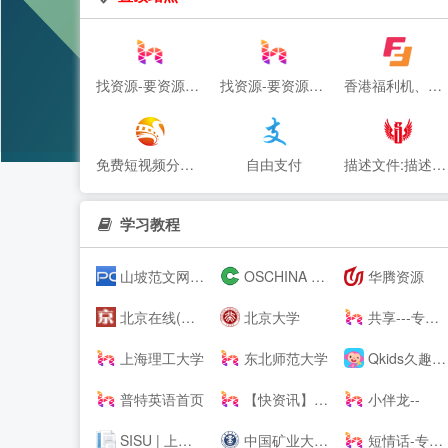
找资源-要资源就上找资源|专业提供,免费资源,活动资源,源码资源,励志打造全网最好最全的资源大全 -
找资源-要资源就上找资源|专业提供,免费资源,活动资源,源码资源,励志打造全网最好最全的资源大全-
香港福利机、香港云服务器、美国站群VPS及物理主机提供商
免费短视频分享大全 - 飞凤影视
自由支付
描述文件:描述文件生成,描述文件制作,IOS描述文件,描述文件转APP,免签苹果APP,免费在线描述文件封装,APP专家
学习教程
山坡范文网_范文_免费范文_工作总结
OSCHINA - 中文开源技术交流社区
华腾资源
北京在线(www.bjol.com.cn) - 东方在线-北京城市网-北京之窗-北京城市--,www.bjol.com.cn
北京大学
共享---专注前端行业精选-分享最具有价值的内容-鹏仔先生的--
上海理工大学
东北师范大学
Qkids久趣英语-少儿英语-全英文授课
普特英语首页
【快资讯】你的专属资讯平台
小伴龙--
SISU | 上海外国语大学
中国矿业大学---
短情话-专注情感语录精选