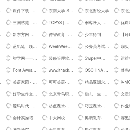
课件下载_PPT课件下载_PPTOK
东南大学-Southeast University|--
东北财经大学
东北
三国艺苑 - 三国历史文化--
TOPYS | 创意内容平台 OPEN YOUR MIND
创客匠人-教育培训行业的知识付费系统
优课联盟——
新东方网-新东方培训----_中小学辅导_考研四六级出国课程-新东方网
传智教育---好口碑IT职业教育,好口碑IT培训机构，一样的教育，不一样的品质
少年得到
【环球网校--】职业教
蓝铅笔 - 领先的ACG二次元绘画学习平台
WeekWeekUp课堂-掌握一个核心技能，路越走越宽
公务员考试-2023国考公务员报名/时间/职位-培训-中公教育网
扇贝，知
智学网——让学习更简单！
装修管理软件_装修erp_家装ERP_美佳云装修管理平台
Swiper中文网-轮播图幻灯片js插件,H5页面前端开发
运维生存时间 – Li
Font Awesome 中文网 – | 字体图标
www.lthack.com---首页
OSCHINA - 中文开源技术交流社区
菜鸟教程 - 学的
英语家园 - 英语学习爱好者的美好家园
可可英语-在线英语学习_每日英语学习_免费英语学习网站
精品亚洲永久免费精品,老湿亚洲永久精品ww47,91香蕉嫩草桃色国产线观看免费永久,国产永久免费高清动作片www,日本高清视频线播放,永久免费精品影视网站
X-MO
好学生作文网|高考作文|小学作文|中学作文|高中作文|满分作文
北京青鸟职业教育科技发展有限公司--
励志一生_励志名言名人名言大全_励志电影歌曲排行_经典语录语句
文章阅读网|文言文|古诗词赏
源码时代_成都IT培训_重庆UI|h5|Ja--培训_武汉Python|软件测试培训
起点课堂-培养数字化产品、运营、营销人才| 人人都是产品经理旗下教育品牌
巧匠课堂-学设计上巧匠 免费的设计视频教程平台,PS AI C4D精品教程
作业帮 在
会计实操培训-初级中级会计职称考试培训班-会计学堂
中大网校_A股上市公司成员机构 【中大英才唯一--】_首页
奥鹏教育-集考研,MBA,出国留学,职业证书,IT培训等职业教育服务提供者,打造“互联网+”职业教育新生态
赛氪竞赛网-全国大学生比赛信
唯新学院-- 一站式高端日本留学升学定制服务
天星教育-为每一个孩子赋能，相遇星辰大海
斯尔教育_会计职称考试线上辅导网校_财经证书培训机构
公务员考试-2023国考公务员/事业单