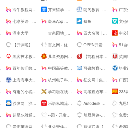
冷牛教程网 - 专业的网络资源分享基地
芥末留学_日本留学_韩国留学_英澳留学_值得信赖的在线留学申请平台
朗阁教育---专注雅思培训、新托福、SAT等出国留学英语考试留学培训机构
广东外
七彩英语 - 英文电子书下载站 PDF|TXT格式英文原版原著下载
斑马App 数字内容
鲸鱼
文秘帮-分享知
湖南大学
古泉园地_古钱币_机制币_金银锭_杂项
四大名著 | 古典四大名著小说
中公网校-公职备考
【开课啦】---有用，有趣，有成长！
百文网 - 优秀文章分享平台
OPEN开发家园-为开发爱好者分享技巧！
51自学网_自学网_软
黑客技术教程学习基地 - 吾爱漏洞
儿童资源网-儿童动画片-儿童歌曲-儿童游戏-儿童故事-儿童文学
【前程日本】日本留学_日本读研_14年专注日本优质院校申请
英国出国留学申请签证-中英网www.uker.net_留学网_
百年智IT教育——IT培训机构|JAVA培训|UI设计培训|软件测试培训
中国高等教育学生信息网（学信网）
可锐教育-国内全日制考研住宿第一村【考研村】
毕业论文/设计现稿范文Wo
上海海事大学 |
杭州电子科技大学
征文网 | 集天下荟萃，为征文而生！
广西医科大学（Guangxi 
有趣的小说_书友最值得收藏的免费小说阅读网
学习啦在线学习网_免费的技能、特长、知识学习网站_学习.励志.成长!
高考直通车App
233网校-考证
沙发网 - 沙发管家官方下载网站
乐语私域流量获客系统解决企业获客难、招人难、管理难
Autodesk 欧特克---三维设计、工程和施工软件
九思软件-OA系统| OA办公自动
超星尔雅通识教育
--园 - 开发者的网上家园
旭晟腾达-免费课件-知识和分享的平台
免费之家 - 免费注册码 注册机 破解补丁，
爱思英语网 - 免费的成人、少儿英语学习培训网站
北外壹佳---青少年英语学习辅导班_剑桥青少年英语培训机构_自然拼读课程
慕课联盟【--】-慕联教育旗下--教学资源学习网
希赛网_专注