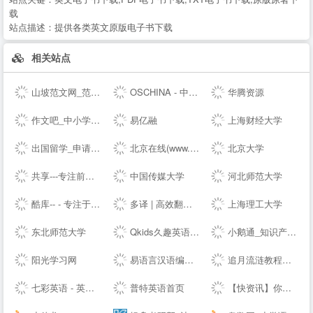
载
站点描述：
提供各类英文原版电子书下载
相关站点
山坡范文网_范文_免费范文_工作总结
OSCHINA - 中文开源技术交流社区
华腾资源
作文吧_中小学生作文网_优秀作文大全
易亿融
上海财经大学
出国留学_申请留学指导_专业的留学咨询中介-启德教育
北京在线(www.bjol.com.cn) - 东方在线-北京城市网-北京之窗-北京城市--,www.bjol.com.cn
北京大学
共享---专注前端行业精选-分享最具有价值的内容-鹏仔先生的--
中国传媒大学
河北师范大学
酷库-- - 专注于资源分享的blog
多译 | 高效翻译必备工具 - 免费文档在线翻译 百度 谷歌 有道 翻译
上海理工大学
东北师范大学
Qkids久趣英语-少儿英语-全英文授课
小鹅通_知识产品与用户服务的私域运营工具
阳光学习网
易语言汉语编程官方站
追月流涟教程网 - 最优秀的QQ技术网 - 技术资源网 - 分享技术教程QQ资源网
七彩英语 - 英文电子书下载站 PDF|TXT格式英文原版原著下载
普特英语首页
【快资讯】你的专属资讯平台