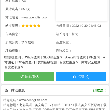
本月点击：7次
累计点击：350次
站点域名：www.qcenglish.com
站点星级：
收录日期：2022-10-30 01:48:03
备案信息： -
站长ＱＱ：暂无
所属分类：
学习教程
百度权重：
移动权重：
搜狗权重：
Whois查询
|
SEO综合查询
|
Alexa排名查询
|
PR查询
|
网
快捷查询：
站测速
|
ICP备案查询
|
友情链接检测
|
百度权重查询
|
网站安全检测
|
百度收录查询
网站直达
点赞 [0]
站点信息
已推送！
站点域名：
www.qcenglish.com
站点标题：
七彩英语 - 英文电子书下载站 PDF|TXT格式英文原版原著下载
站点关键：
英文电子书下载,PDF电子书下载,TXT电子书下载,原版原著下