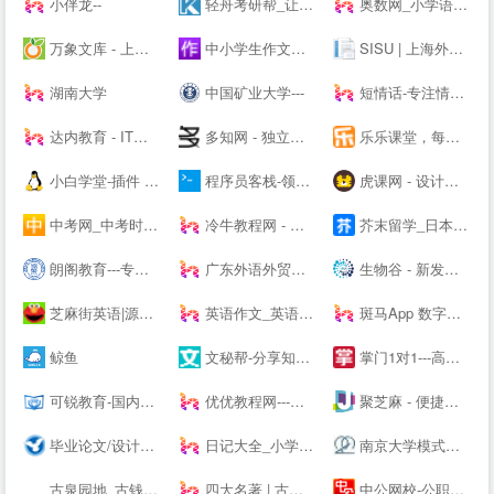
小伴龙--
轻舟考研帮_让考研简单不孤单！_考研网（kaoyan.com）
奥数网_小学语数英、家庭教育专业网站
万象文库 - 上传文档分享的网站
中小学生作文网_中考高考满分作文_初中作文_高中优秀作文大全
SISU | 上海外国语大学
湖南大学
中国矿业大学---
短情话-专注情感语录精选
达内教育 - IT培训/UI设计/运营/影视特效培训机构
多知网 - 独立商业视角 新锐教育观察
乐乐课堂，每天进步多一点！
小白学堂-插件 资源 Idea 破解码 激活码 idea激活码 程序员
程序员客栈-领先的程序员自由工作平台-程序员兼职
虎课网 - 设计、办公软件视频教程在线学习_ 每天免费学一课
中考网_中考时间_中考分数线_中考成绩查询
冷牛教程网 - 专业的网络资源分享基地
芥末留学_日本留学_韩国留学_英澳留学_值得信赖的在线留学申请平台
朗阁教育---专注雅思培训、新托福、SAT等出国留学英语考试留学培训机构
广东外语外贸大学
生物谷 - 新发现,新技术,新产业 - 生物医药新媒体门户
芝麻街英语|源自美国《芝麻街》3-12岁高端少儿英语教育品牌
英语作文_英语作文大全_英语作文网
斑马App 数字内容
鲸鱼
文秘帮-分享知识，共创价值！
掌门1对1---高端中小学在线教育辅导品牌-名校精英在线教学-掌门一对一-掌门优课升级版
可锐教育-国内全日制考研住宿第一村【考研村】
优优教程网---免费自学软件就上优优网-PS,AI,C4D,AE,UI,Sketch,平面,海报等原创免费教程在线学习-UiiiUiii--
聚芝麻 - 便捷的网址大全站，网址查询就是这么简单！
毕业论文/设计现稿范文Word免费下载库-飞创论文
日记大全_小学生日记大全网
南京大学模式动物研究所
古泉园地_古钱币_机制币_金银锭_杂项
四大名著 | 古典四大名著小说
中公网校-公职备考在线学习培训辅导平台