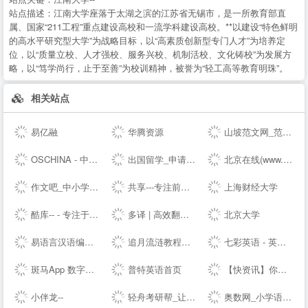
站点描述：
江南大学座落于太湖之滨的江苏省无锡市，是一所教育部直
属、国家“211工程”重点建设高校和一流学科建设高校。**以建设“特色鲜明
的高水平研究型大学”为战略目标，以“高素质创新型专门人才”为培养定
位，以“质量立校、人才强校、服务兴校、机制活校、文化铸校”为发展方
略，以“笃学尚行，止于至善”为校训精神，被誉为“轻工高等教育明珠”。
相关站点
易亿融
华腾资源
山坡范文网_范文_免费范文_工作总结
OSCHINA - 中文开源技术交流社区
出国留学_申请留学指导_专业的留学咨询中介-启德教育
北京在线(www.bjol.com.cn) - 东方在线-北京城市网-北京之窗-北京城市--,www.bjol.com.cn
作文吧_中小学生作文网_优秀作文大全
共享---专注前端行业精选-分享最具有价值的内容-鹏仔先生的--
上海财经大学
酷库-- - 专注于资源分享的blog
多译 | 高效翻译必备工具 - 免费文档在线翻译 百度 谷歌 有道 翻译
北京大学
易语言汉语编程官方站
追月流涟教程网 - 最优秀的QQ技术网 - 技术资源网 - 分享技术教程QQ资源网
七彩英语 - 英文电子书下载站 PDF|TXT格式英文原版原著下载
斑马App 数字内容
普特英语首页
【快资讯】你的专属资讯平台
小伴龙--
轻舟考研帮_让考研简单不孤单！_考研网（kaoyan.com）
奥数网_小学语数英、家庭教育专业网站