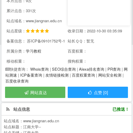
本月点击：9次
累计点击：331次
站点域名：www.jiangnan.edu.cn
站点星级：
收录日期：2022-10-30 03:35:09
备案信息： 苏ICP备09101752号-1
站长ＱＱ：暂无
所属分类：
学习教程
百度权重：
移动权重：
搜狗权重：
Whois查询
|
SEO综合查询
|
Alexa排名查询
|
PR查询
|
网
快捷查询：
站测速
|
ICP备案查询
|
友情链接检测
|
百度权重查询
|
网站安全检测
|
百度收录查询
网站直达
点赞 [0]
站点信息
已推送！
站点域名：
www.jiangnan.edu.cn
站点标题：
江南大学--
站点关键：
江南大学--