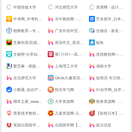
中国传媒大学
河北师范大学
虎课网 - 设计、办公软件视频教程在线学习_ 每天免费学一课
中考网_中考时间_中考分数线_中考成绩查询
冷牛教程网 - 专业的网络资源分享基地
芥末留学_日本留学_韩国留学_英澳留学_值得信赖的在线留学申请平台
朗阁教育---专注雅思培训、新托福、SAT等出国留学英语考试留学培训机构
广东外语外贸大学
生物谷 - 新发现,新技术,新产业 - 生物医药新媒体门户
芝麻街英语|源自美国《芝麻街》3-12岁高端少儿英语教育品牌
英语作文_英语作文大全_英语作文网
鲸鱼
文秘帮-分享知识，共创价值！
掌门1对1---高端中小学在线教育辅导品牌-名校精英在线教学-掌门一对一-掌门优课升级版
优优教程网---免费自学软件就上优优网-PS,AI,C4D,AE,UI,Sketch,平面,海报等原创免费教程在线学习-UiiiUiii--
聚芝麻 - 便捷的网址大全站，网址查询就是这么简单！
上海理工大学
湖南大学
东北师范大学
Qkids久趣英语-少儿英语-全英文授课
短情话-专注情感语录精选
小鹅通_知识产品与用户服务的私域运营工具
阳光学习网
51自学网_自学网_软件自学网-51自学网--
脚本之家_www.jb51.net
大学资源网
朝来资源网 · 免费提供绿色软件、活动线报以及其他网络资源，好货不私藏！
黑客技术教程学习基地 - 吾爱漏洞
儿童资源网-儿童动画片-儿童歌曲-儿童游戏-儿童故事-儿童文学
【前程日本】日本留学_日本读研_14年专注日本优质院校申请
英国出国留学申请签证-中英网www.uker.net_留学网_英国--_英国大学专业排名_英国留学申请_英国签证_英国特价机票_英国同路人
出国留学网【专业的留学--】
提示信息