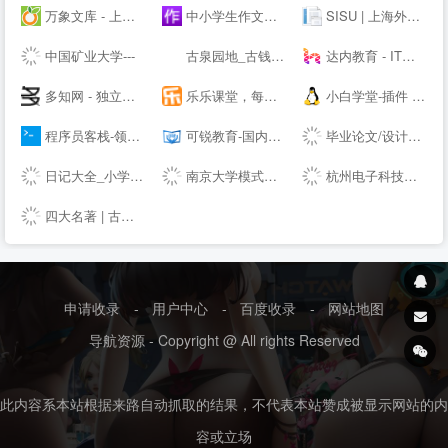
万象文库 - 上传文档分享的网站
中小学生作文网_中考高考满分作文_初中作文_高中优秀作文大全
SISU | 上海外国语大学
中国矿业大学---
古泉园地_古钱币_机制币_金银锭_杂项
达内教育 - IT培训/UI设计/运营/影视特效培训机构
多知网 - 独立商业视角 新锐教育观察
乐乐课堂，每天进步多一点！
小白学堂-插件 资源 Idea 破解码 激活码 idea激活码 程序员
程序员客栈-领先的程序员自由工作平台-程序员兼职
可锐教育-国内全日制考研住宿第一村【考研村】
毕业论文/设计现稿范文Word免费下载库-飞创论文
日记大全_小学生日记大全网
南京大学模式动物研究所
杭州电子科技大学
四大名著 | 古典四大名著小说
申请收录
-
用户中心
-
百度收录
-
网站地图
导航资源 - Copyright @ All rights Reserved
此内容系本站根据来路自动抓取的结果，不代表本站赞成被显示网站的内
容或立场