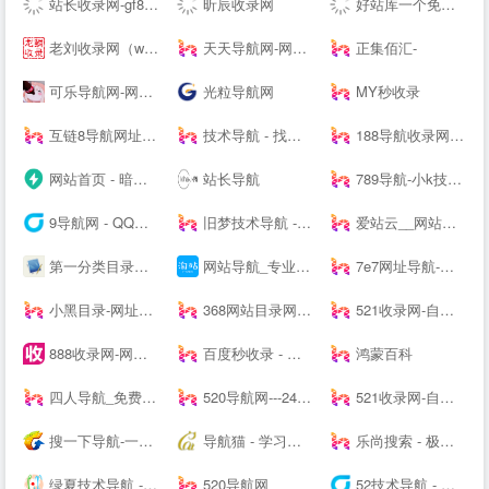
站长收录网-gf8.top-秒收录导航-名站网址导航-网站收录-快速收录-技术导航-SEO导航
昕辰收录网
好站库一个免费提交网站网址收录好站的分类目录导航大全
老刘收录网（www.llshoulu.com）-老刘友情链接交换-老刘自助链接提交-老刘技术导航-老刘自动秒收录
天天导航网-网站收录-技术导航
正集佰汇-
可乐导航网-网站收录-技术导航
光粒导航网
MY秒收录
互链8导航网址收录-互链8网址导航
技术导航 - 找资源,上技术导航!
188导航收录网_自动秒收录|技术导航|站长导航|网址导航|免费收录网|自动链接|友情链接网
网站首页 - 暗夜云导航-暗夜云导航
站长导航
789导航-小k技术网,小刀娱乐网
9导航网 - QQ导航资源_SEO优化_原创IT站长9导航网
旧梦技术导航 - 技术导航网,资源网,滚石导航网,技术导航,小刀娱乐网,学技术 找资源 从这里开始
爱站云__网站收录与提交入口 - 每一个网站背后都有一个故事
第一分类目录网-七嫂网址导航,网站目录「实用的分类目录网站大全」
网站导航_专业网站分类目录网站大全_淘站目录网
7e7网址导航-网站大全-免费网站收录
小黑目录-网址分类目录网站大全
368网站目录网-免费发布收录优秀网站_网址分类提交_网站大全导航
521收录网-自动秒收录
888收录网-网站收录-网址收录-自动秒收录
百度秒收录 - 免费收录网站,迅速提升流量|NinHuLINK
鸿蒙百科
四人导航_免费导航网站|免费网站收录|免费网站分类目录
520导航网---24H自动收录
521收录网-自动秒收录
搜一下导航-一个聚合所有网站的主页，并打造最具影响力的站长导航及站长分享推广平台！葫芦导航_大咖技术导航_国际网址导航_网址导航_设计素材导航_小K网_小刀网_吾爱破解_站长导航网、滚石技术导航网、名站网址导航、网址大全、网址之家。
导航猫 - 学习技术 从这里开始
乐尚搜索 - 极简多引擎主页
绿夏技术导航 - 精选优质技术_资源网址导航
520导航网
52技术导航 - 学技术,查资源,看资讯,就上52技术导航