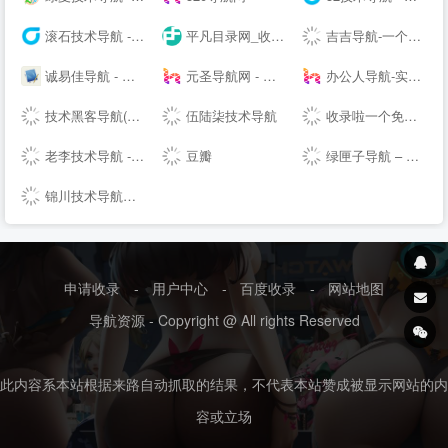
滚石技术导航 - QQ技术导航天下网__免费网站分类收录
平凡目录网_收录网址
吉吉导航-一个为你服务的大众化导航网站，收录了大量好用的网站|首页
诚易佳导航 - 学习技术 从这里开始
元圣导航网 - 专业的网址导航
办公人导航-实用的办公生活导航网站！
技术黑客导航(www.jshkw.com)-站长导航,免费收录网址,实用网址导航,资源导航网
伍陆柒技术导航
收录啦一个免费提交网站网址收录好站的分类目录导航大全
老李技术导航 - QQ技术导航,QQ业务乐园,小刀娱乐网,爱Q生活网,QQ技术,技术导航天下,钻石皇朝,QQ技术网,QQ资源网,QQ技术乐园,学习技术 从这里开始
豆瓣
绿匣子导航 – 电影电视剧导航 – 24H秒收录网址导航网站
锦川技术导航网 - 小刀娱乐网,QQ资源吧,滚石导航网,锦川资源库,小刀娱乐网, 找资源 学习技术 从这里开始
申请收录
-
用户中心
-
百度收录
-
网站地图
导航资源 - Copyright @ All rights Reserved
此内容系本站根据来路自动抓取的结果，不代表本站赞成被显示网站的内
容或立场