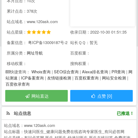
本月点击：10次
累计点击：378次
站点域名：www.120ask.com
站点星级：
收录日期：2022-10-30 01:51:35
备案信息： 粤ICP备13009187号-2
站长ＱＱ：暂无
所属分类：
网址导航
百度权重：
移动权重：
搜狗权重：
Whois查询
|
SEO综合查询
|
Alexa排名查询
|
PR查询
|
网
快捷查询：
站测速
|
ICP备案查询
|
友情链接检测
|
百度权重查询
|
网站安全检测
|
百度收录查询
网站直达
点赞 [0]
站点信息
已推送！
站点域名：
www.120ask.com
站点标题：
快速问医生_健康问题免费在线咨询专家医生_有问必答网
站点关键：
有问必答网,医生,好医生,快速问医生,医生在线问答,免费咨询