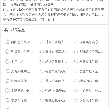
医生,在线询问医生,健康问答,健康网
站点描述：
快速问医生旗下有问必答网是优秀的医生在线健康问答咨询平
台。来自全国数万名医生为您免费解答任何健康问题，可以通过电话、文
字等多种方式与医生进行一对一咨询!
相关站点
自由盒子小游戏平台
【全国房地产门户|房地产网】-实播看房抢优惠-全国房天下
极客娱乐网永久发布页
列举网 - 免费分类信息发布平台
链接资源网,友情链接平台，免费链接，网址收录
BOSS娱乐网www.rs669.com _ 免费，资源，教程，软件，技术，货源，活动，游戏
十年之约
爱达杂货铺 | 收集那些有用的东西|爱达导航
爱鑫技术导航-精选QQ技术资源网址导航，学技术,找资源,从这里开始
大奇影视网址导航-提供高清电影,热播电视剧,免费小说专业影视导航,自动秒收录！
有容导航网-海纳百川，有容乃大
资源导航 - 全网资源免费下载及技术导航收录分享平台
浅魄收录屋 - 全网站点的精致导航目录系统
重庆分类目录网_免费收录网站提交
神秘的热心网友 - 收集免费实用有趣的东西，做最好的资源导航
掌酷导航 | 专注影音娱乐的网址导航
萌站·次元导航，ACG第一站，二次元导航之门，收藏我的二次元(づ￣ 3￣)づ
牛奶导航 - 分类目录导航网_资源网站大全_站长资源分享网
零点四导航 | 优秀网站聚集地
晓龙秒收录-滚石技术导航-来访自动收录
饮食技术导航 - 免费收录精品资源网址技术导航 学习技术 从这里开始