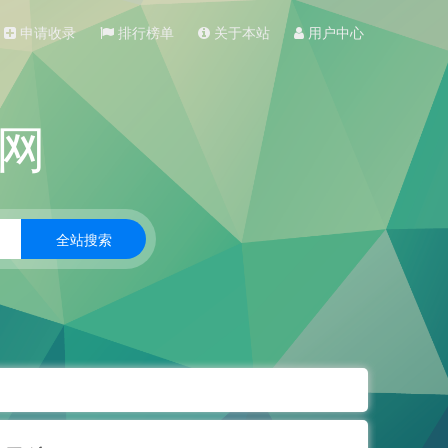
申请收录
排行榜单
关于本站
用户中心
网