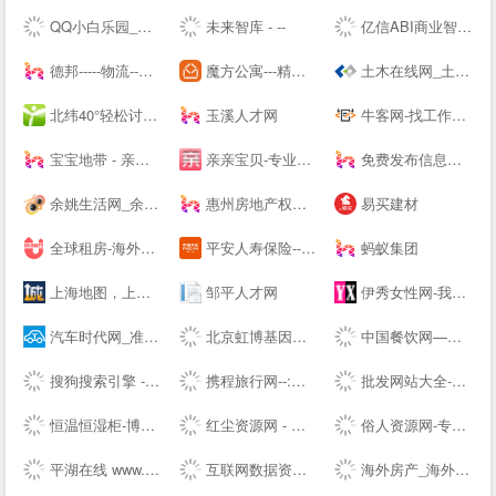
QQ小白乐园_三岁资源网_技术导航_全网精品资源分享平台
未来智库 - --
亿信ABI商业智能软件-一站式数据分析BI软件工具
德邦-----物流--一站式服务
魔方公寓---精品单身青年白领公寓出租|酒店式爱情公寓租房
土木在线网_土木工程师专业技术交流资料下载
北纬40°轻松讨论，严肃思考。
玉溪人才网
牛客网-找工作神器|笔试题库|面试经验|实习招聘内推，求职就业一站解决_牛客网
宝宝地带 - 亲子阅读育儿交流网站社区
亲亲宝贝-专业的育儿网站_亲亲宝贝网
免费发布信息网站大全_信息发布网站大全_B2B网站大全 - 壹佰导航网
余姚生活网_余姚论坛_余姚市综合--
惠州房地产权威媒体-惠民之家房产网
易买建材
全球租房-海外租房-留学租房-留学生公寓-U--s异乡好居
平安人寿保险---人寿保险,重疾保险,意外保险,医疗保险,少儿保险,理财储蓄
蚂蚁集团
上海地图，上海电子地图，上海街景地图，实景地图 - 城市吧街景地图2021
邹平人才网
伊秀女性网-我们致力于专业的女性时尚--
汽车时代网_准确汽车报价,助您正确选车、买车、用车
北京虹博基因医疗科技股份有限公司 | 虹博基因
中国餐饮网—餐饮食品批发采购供应链服务平台
搜狗搜索引擎 - 上网从搜狗开始
携程旅行网--:酒店预订,机票预订查询,旅游度假,商旅管理
批发网站大全-生意人都在用的批发123456789
恒温恒湿柜-博物馆展柜-展柜恒湿机-除湿加湿一体机-投影机恒温箱
红尘资源网 - 只为资源分享而生,专注用户切身体验! -
俗人资源网-专注网站源码、网站模板、插件，技术教程、实用工具、绿色软件、活动线报！
平湖在线 www.PH66.com | 生活_消费_信息专业媒体 | 平湖在线 平湖通
互联网数据资讯网-199IT | 发现数据的价值-199IT | 中文互联网数据研究资讯中心-199IT
海外房产_海外买房置业_海外房产投资 - 外国买房网 | Waigf.com