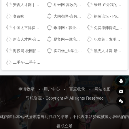
安吉人才网｜安吉人才市场｜安吉--｜安吉人力资源网
斗米网-高效的全职、兼职招聘服务平台
绿野-户外我的生活-绿野活动
赛百味
大陶都网-宜兴人的--
铜陵论坛 - Powered by Discuz!
中国太平洋保险---车险,财产保险,人寿保险,重大疾病保险,少儿保险,理财保险
希律网：职业资格类试题与答案
免费律师咨询_问律师_律师咨询-法律快车--（Lawtime.cn）
新安人才网-合肥人才网-合肥---安徽---合肥招聘会信息
易贤网—原培训认证网|考试网|人事考试网|--|人才网|报名|成绩查询
职友集：发现和了解你未来的雇主
海投网-校园招聘|校招|宣讲会|为应届毕业生提供校园招聘会最新信息
实习僧_大学生实习、校招求职--站_实习_校园招聘丨萌想科技
黑光人才网-婚纱影楼招聘_儿童影楼招聘专业平台！
二手车-二手车交易市场-二手车交易平台-第一车网
申请收录
-
用户中心
-
百度收录
-
网站地图
导航资源 - Copyright @ All rights Reserved
此内容系本站根据来路自动抓取的结果，不代表本站赞成被显示网站的内
容或立场