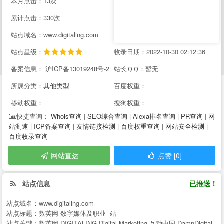
本月点击：13次
累计点击：330次
站点域名：www.digitaling.com
站点星级：
收录日期：2022-10-30 02:12:36
备案信息： 沪ICP备13019248号-2
站长ＱＱ：暂无
所属分类：
其他类型
百度权重：
移动权重：
搜狗权重：
Whois查询
|
SEO综合查询
|
Alexa排名查询
|
PR查询
|
网
快捷查询：
站测速
|
ICP备案查询
|
友情链接检测
|
百度权重查询
|
网站安全检测
|
百度收录查询
网站直达
点赞 [0]
站点信息
已推送！
站点域名：
www.digitaling.com
站点标题：
数英网-数字媒体及职业--站
站点关键：
数英网,DIGITALING,Digital,Marketing,互动中国,DamnDigital,