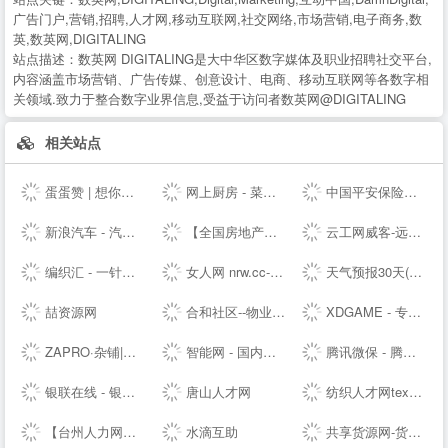
广告门户,营销,招聘,人才网,移动互联网,社交网络,市场营销,电子商务,数
英,数英网,DIGITALING
站点描述：
数英网 DIGITALING是大中华区数字媒体及职业招聘社交平台,
内容涵盖市场营销、广告传媒、创意设计、电商、移动互联网等各数字相
关领域.致力于整合数字业界信息,受益于访问者数英网@DIGITALING
相关站点
蛋蛋赞 | 想你所想,看你所看!
网上厨房 - 菜谱食谱大全 - 学做家常菜的美食网
中国平安保险集团提供专业的保险、银行、投资、贷款、理财服务
新浪汽车 - 汽车生活源动力！
【全国房地产门户|房地产网】-实播看房抢优惠-全国房天下
云工网威客-远程工作、按需雇佣，灵活用工人才共享平台
编织汇 - 一针一线织出无限可能！
女人网 nrw.cc-时尚女性--
天气预报30天(一个月)天气查询，天气预报未来15、20、30天 - 30天天气
喆资源网
合和社区--物业管理服务综合信息论坛
XDGAME - 专注单机游戏试玩及正版推荐！
ZAPRO·杂铺|发现美好，分享快乐！
智能网 - 国内专业的人工智能科技门户
腾讯微保 - 腾讯官方保险代理平台
银联在线 - 银联网上手机充值缴费,网上信用卡还款 安全,快捷,高效!
唐山人才网
纺织人才网texhr.cn-纺织---纺织人才--站
【台州人力网】台州人才网，台州--，台州最新人才招聘信息！
水滴互助
共享货源网-货源总舵，淘宝店货源，工厂货源，奢侈品货源网