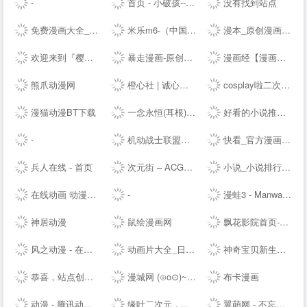
-
首页 - 小破孩--—很浪漫很厚道
没有找到站点
免费漫画大全_好看的漫画推荐_漫画排行榜_炮渣漫画网
米乐m6-（中国）首页
漫本_原创漫画发行平台_漫画_在线漫画
欢迎来到『樱花大战社区』
暴走漫画-原创漫画社区
漫画经【漫画大全】免费版漫画--
熊爪动漫网
橙心社 | 诚心制作每一期节目
cosplay啦二次元cosplay一站式网站：coser宣传,cos摄影-LA站
漫猫动漫BT下载
一念永恒(耳根),一念永恒最新章节_鸟书网
好看的小说推荐阅读_都市好看小说推荐 - 飞叶文学网
-
机动战士联盟MSL
快看_官方漫画_漫画大全免费--
兵人在线 - 首页
次元街 – ACG爱好者分享平台（ciyuanjie.cn）
小说_小说排行榜_免费小说下载网_好看的小说网络尽在创世中文网
在线动画 动漫下载 - AGE动漫
-
漫蛙3 - Manwa3官方正版APP免费安装
神居动漫
鼠绘漫画网
飘花影院首页-飘花影视手机版---飘花电影院
风之动漫 - 在线漫画 日本动漫 火影忍者漫画 海贼王漫画
动画片大全_日本动漫_火影忍者720集 - 星星动漫网 www.xxdm.org
神奇宝贝新生代-宝可梦社区,神奇宝贝爱好者交流平台
恭喜，站点创建成功！
漫城网 (⊙o⊙)~WOW~-www.acgwow.com
布卡漫画
动漫 - 腾讯动漫-- - 首页
缘叶二次元，动漫文章评论平台
翼萌网 - 不忘初心 伴你同行