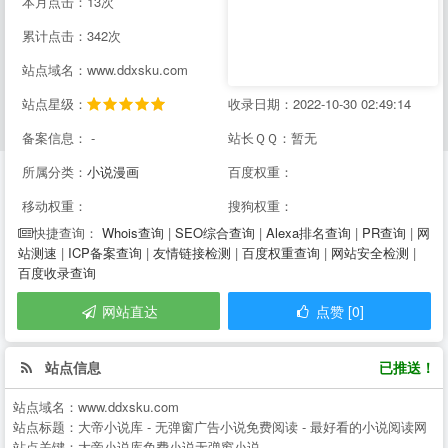
本月点击：13次
累计点击：342次
站点域名：www.ddxsku.com
站点星级：
收录日期：2022-10-30 02:49:14
备案信息： -
站长ＱＱ：暂无
所属分类：
小说漫画
百度权重：
移动权重：
搜狗权重：
Whois查询
|
SEO综合查询
|
Alexa排名查询
|
PR查询
|
网
快捷查询：
站测速
|
ICP备案查询
|
友情链接检测
|
百度权重查询
|
网站安全检测
|
百度收录查询
网站直达
点赞 [0]
站点信息
已推送！
站点域名：
www.ddxsku.com
站点标题：
大帝小说库 - 无弹窗广告小说免费阅读 - 最好看的小说阅读网
站点关键：
大帝小说库免费小说无弹窗小说