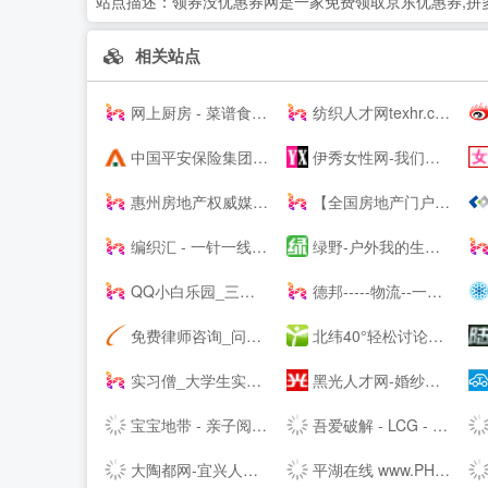
站点描述：
领券没优惠券网是一家免费领取京东优惠券,拼多
相关站点
网上厨房 - 菜谱食谱大全 - 学做家常菜的美食网
纺织人才网texhr.cn-纺织---纺织人才--站
中国平安保险集团提供专业的保险、银行、投资、贷款、理财服务
伊秀女性网-我们致力于专业的女性时尚--
惠州房地产权威媒体-惠民之家房产网
【全国房地产门户|房地产网】-实播看房抢优惠-全国房天下
编织汇 - 一针一线织出无限可能！
绿野-户外我的生活-绿野活动
QQ小白乐园_三岁资源网_技术导航_全网精品资源分享平台
德邦-----物流--一站式服务
免费律师咨询_问律师_律师咨询-法律快车--（Lawtime.cn）
北纬40°轻松讨论，严肃思考。
实习僧_大学生实习、校招求职--站_实习_校园招聘丨萌想科技
黑光人才网-婚纱影楼招聘_儿童影楼招聘专业平台！
宝宝地带 - 亲子阅读育儿交流网站社区
吾爱破解 - LCG - LSG|安卓破解|病毒分析|www.52pojie.cn
大陶都网-宜兴人的--
平湖在线 www.PH66.com | 生活_消费_信息专业媒体 | 平湖在线 平湖通