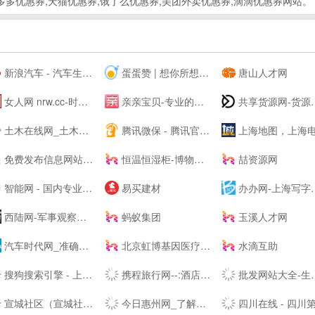
多优惠券,天猫优惠券,饿了么优惠券,美团外卖优惠券,滴滴优惠券网站。
新浪汽车 - 汽车生活源动力！
蛋蛋赞 | 想你所想,看你所看!
唐山人才网
女人网 nrw.cc-时尚女性--
亲亲宝贝-专业的育儿网站_亲亲宝贝网
共享货源网-货源总舵，淘宝店货源，工厂货源，奢侈品货源网
土木在线网_土木工程师专业技术交流资料下载
腾讯微保 - 腾讯官方保险代理平台
上海地图，上海电子地图，上海街景地图，实景地图 - 城市吧街景地图20
免费发布信息网站大全_信息发布网站大全_B2B网站大全 - 壹佰导航网
恒温恒湿柜-博物馆展柜-展柜恒湿机-除湿加湿一体机-投影机恒温箱
喆资源网
智能网 - 国内专业的人工智能科技门户
易买建材
办办网-上海写字楼出租_上海办公室出租
西陆网-军事观察室|军事记实|军事科技:军事--
蚂蚁集团
玉溪人才网
汽车时代网_准确汽车报价,助您正确选车、买车、用车
北京虹博基因医疗科技股份有限公司 | 虹博基因
水滴互助
搜狗搜索引擎 - 上网从搜狗开始
携程旅行网--:酒店预订,机票预订查询,旅游度假,商旅管理
批发网站大全-生意人都在用的批发123456789
宣城社区（宣城社区论坛） - 记录这座小城的故事
今日惠州网_了解惠州 从今日惠州网开始
四川在线 - 四川第一-