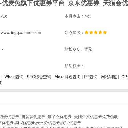
2次
本月点击：4次
w.lingquanmei.com
站点星级：
 -
站长ＱＱ：暂无
：
移动权重：
Whois查询
|
SEO综合查询
|
Alexa排名查询
|
PR查询
|
网站测速
|
IC
：
询
天猫会优惠券_拼多多优惠券_饿了么优惠券_美团外卖优惠券免费领取
东优惠券,淘宝优惠券,麦当劳优惠券,淘宝优惠券