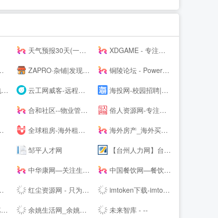
天气预报30天(一个月)天气查询，天气预报未来15、20、30天 - 30天天气
XDGAME - 专注单机游戏试玩及正版推荐！
ZAPRO·杂铺|发现美好，分享快乐！
铜陵论坛 - Powered by Discuz!
21
云工网威客-远程工作、按需雇佣，灵活用工人才共享平台
海投网-校园招聘|校招|宣讲会|为应届毕业生提供校园招聘会最新信息
合和社区--物业管理服务综合信息论坛
俗人资源网-专注网站源码、网站模板、插件，技术教程、实用工具、绿色软件、活动线报！
全球租房-海外租房-留学租房-留学生公寓-U--s异乡好居
海外房产_海外买房置业_海外房产投资 - 外国买房网 | Waigf.com
邹平人才网
【台州人力网】台州人才网，台州--，台州最新人才招聘信息！
中华康网—关注生活，关注健康！
中国餐饮网—餐饮食品批发采购供应链服务平台
红尘资源网 - 只为资源分享而生,专注用户切身体验! -
imtoken下载-imtoken钱包下载imtoken新版App--下载-主题之家
-
余姚生活网_余姚论坛_余姚市综合--
未来智库 - --