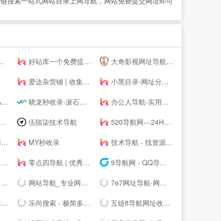
网站友链搜索一站式网站目录上网导航，网站免费提交网址即可
好站库一个免费提交网站网址收录好站的分类目录导航大全
大奇影视网址导航-提供高清电影,热播电视剧,免费小说专业影视导航,自动秒收录！
爱达杂货铺 | 收集那些有用的东西|爱达导航
小黑目录-网址分类目录网站大全
づ
晓龙秒收录-滚石技术导航-来访自动收录
办公人导航-实用的办公生活导航网站！
伍陆柒技术导航
520导航网---24H自动收录
统
MY秒收录
技术导航 - 找资源,上技术导航!
网
零点四导航 | 优秀网站聚集地
9导航网 - QQ导航资源_SEO优化_原创IT站长9导航网
开始
网站导航_专业网站分类目录网站大全_淘站目录网
7e7网址导航-网站大全-免费网站收录
始
乐尚搜索 - 极简多引擎主页
互链8导航网址收录-互链8网址导航