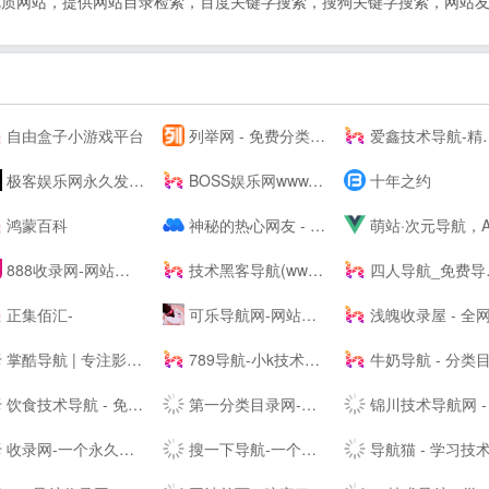
收录各类优质网站，提供网站目录检索，百度关键字搜索，搜狗关键字搜索，
自由盒子小游戏平台
列举网 - 免费分类信息发布平台
爱鑫技术导航-精选QQ技术资源网址导航，学技术,找资源,从这里开始
极客娱乐网永久发布页
BOSS娱乐网www.rs669.com _ 免费，资源，教程，软件，技术，货源，活动，游戏
十年之约
鸿蒙百科
神秘的热心网友 - 收集免费实用有趣的东西，做最好的资源导航
萌站·次元导航，ACG第一站，二次元导航之门，收藏我的二次元(づ￣ 3￣)
888收录网-网站收录-网址收录-自动秒收录
技术黑客导航(www.jshkw.com)-站长导航,免费收录网址,实用网址导航,资源导航网
四人导航_免费导航网站|免费网站收录|免费网站分类目录
正集佰汇-
可乐导航网-网站收录-技术导航
浅魄收录屋 - 全网站点的精致导航目录系
掌酷导航 | 专注影音娱乐的网址导航
789导航-小k技术网,小刀娱乐网
牛奶导航 - 分类目录导航网_资源网站大全_站长资源分享
饮食技术导航 - 免费收录精品资源网址技术导航 学习技术 从这里开始
第一分类目录网-七嫂网址导航,网站目录「实用的分类目录网站大全」
锦川技术导航网 - 小刀娱乐网,QQ资源吧,滚石导航网,锦川资源库,小刀娱乐网, 找资源 学习技术 从这里
收录网-一个永久免费提交秒收录正规好站的网址导航大全
搜一下导航-一个聚合所有网站的主页，并打造最具影响力的站长导航及站长分享推广平台！葫芦导航_大咖技术导航_国际网址导航_网址导航_设计素材导航_小K网_小刀网_吾爱破解_站长导航网、滚石技术导航网、名站网址导航、网址大全、网址之家。
导航猫 - 学习技术 从这里开