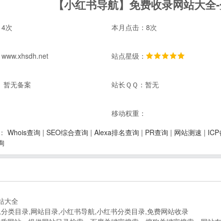
【小红书导航】免费收录网站大全
4次
本月点击：8次
w.xhsdh.net
站点星级：
 暂无备案
站长ＱＱ：暂无
：
移动权重：
Whois查询
|
SEO综合查询
|
Alexa排名查询
|
PR查询
|
网站测速
|
IC
：
询
站大全
,分类目录,网站目录,小红书导航,小红书分类目录,免费网站收录