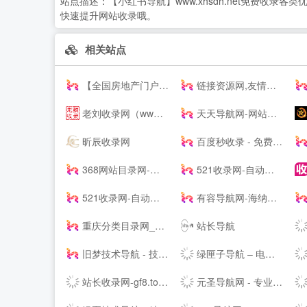
站点描述：
【小红书导航】www.xhsdh.net免费
快速提升网站收录哦。
相关站点
【全国房地产门户|房地产网】-实播看房抢优惠-全国房天下
链接资源网,友情链接平台，免费链接，网址收录
老刘收录网（www.llshoulu.com）-老刘友情链接交换-老刘自助链接提交-老刘技术导航-老刘自动秒收录
天天导航网-网站收录-技术导航
昕辰收录网
百度秒收录 - 免费收录网站,迅速提升流量|NinHuLINK
368网站目录网-免费发布收录优秀网站_网址分类提交_网站大全导航
521收录网-自动秒收录
521收录网-自动秒收录
有容导航网-海纳百川，有容乃大
重庆分类目录网_免费收录网站提交
站长导航
旧梦技术导航 - 技术导航网,资源网,滚石导航网,技术导航,小刀娱乐网,学技术 找资源 从这里开始
绿匣子导航 – 电影电视剧导航 – 24H秒收录网址导航网站
站长收录网-gf8.top-秒收录导航-名站网址导航-网站收录-快速收录-技术导航-SEO导航
元圣导航网 - 专业的网址导航