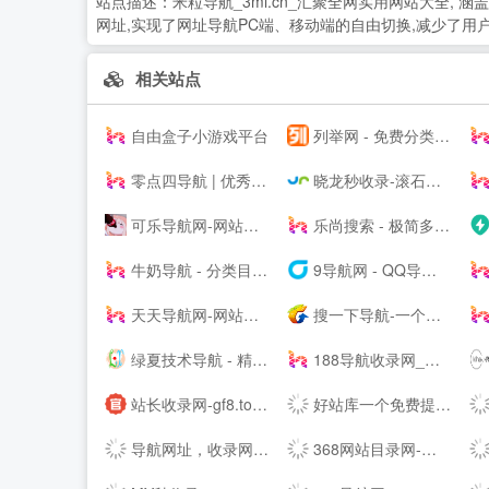
站点描述：
米粒导航_3ml.cn_汇聚全网实用网站大全
网址,实现了网址导航PC端、移动端的自由切换,减少了用
相关站点
自由盒子小游戏平台
列举网 - 免费分类信息发布平台
零点四导航 | 优秀网站聚集地
晓龙秒收录-滚石技术导航-来访自动收录
可乐导航网-网站收录-技术导航
乐尚搜索 - 极简多引擎主页
牛奶导航 - 分类目录导航网_资源网站大全_站长资源分享网
9导航网 - QQ导航资源_SEO优化_原创IT站长9导航网
天天导航网-网站收录-技术导航
搜一下导航-一个聚合所有网站的主页，并打造最具影响力的站长导航及站长分享推广平台！葫芦导航_大咖技术导航_国际网址导航_网址导航_设计素材导航_小K网_小刀网_吾爱破解_站长导航网、滚石技术导航网、名站网址导航、网址大全、网址之家。
绿夏技术导航 - 精选优质技术_资源网址导航
188导航收录网_自动秒收录|技术导航|站长导航|网址导航|免费收录网|自动链接|友情链接网
站长收录网-gf8.top-秒收录导航-名站网址导航-网站收录-快速收录-技术导航-SEO导航
好站库一个免费提交网站网址收录好站的分类目录导航大全
导航网址，收录网，导航系统，站长导航,站长网址导航,站长技术导航,站长资源,自动秒收录,技术导航,名站网址,名站导航,免费外链,免费收录网站
368网站目录网-免费发布收录优秀网站_网址分类提交_网站大全导航