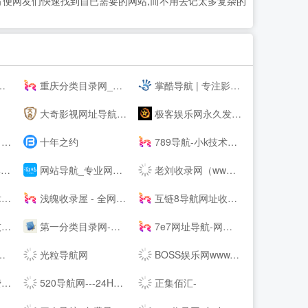
在方便网友们快速找到自已需要的网站,而不用去记太多复杂的
重庆分类目录网_免费收录网站提交
掌酷导航 | 专注影音娱乐的网址导航
大奇影视网址导航-提供高清电影,热播电视剧,免费小说专业影视导航,自动秒收录！
极客娱乐网永久发布页
航
十年之约
789导航-小k技术网,小刀娱乐网
航
网站导航_专业网站分类目录网站大全_淘站目录网
老刘收录网（www.llshoulu.com）-老刘友情链接交换-老刘自助链接提交-老刘技术导航-老刘自动秒收录
始
浅魄收录屋 - 全网站点的精致导航目录系统
互链8导航网址收录-互链8网址导航
开始
第一分类目录网-七嫂网址导航,网站目录「实用的分类目录网站大全」
7e7网址导航-网站大全-免费网站收录
光粒导航网
BOSS娱乐网www.rs669.com _ 免费，资源，教程，软件，技术，货源，活动，游戏
K
520导航网---24H自动收录
正集佰汇-