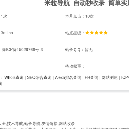
米粒导航_自动秒收录_简单实
1次
本月点击：10次
ml.cn
站点星级：
豫ICP备15029766号-3
站长ＱＱ：暂无
：
移动权重：
Whois查询
|
SEO综合查询
|
Alexa排名查询
|
PR查询
|
网站测速
|
IC
：
询
大全,技术导航,站长导航,友情链接,网站收录