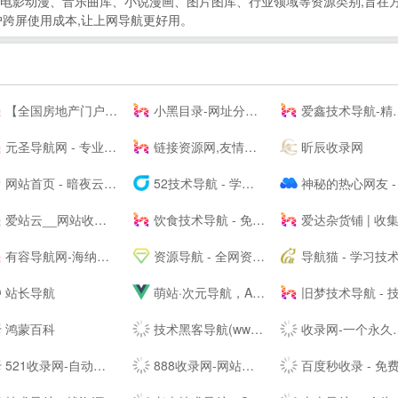
, 涵盖电影动漫、音乐曲库、小说漫画、图片图库、行业领域等资源类别,旨
户跨屏使用成本,让上网导航更好用。
【全国房地产门户|房地产网】-实播看房抢优惠-全国房天下
小黑目录-网址分类目录网站大全
爱鑫技术导航-精选QQ技术资源网址导航，学技术,找资源,从这里开始
元圣导航网 - 专业的网址导航
链接资源网,友情链接平台，免费链接，网址收录
昕辰收录网
网站首页 - 暗夜云导航-暗夜云导航
52技术导航 - 学技术,查资源,看资讯,就上52技术导航
神秘的热心网友 - 收集免费实用有趣的东西，做最好的资源导
爱站云__网站收录与提交入口 - 每一个网站背后都有一个故事
饮食技术导航 - 免费收录精品资源网址技术导航 学习技术 从这里开始
爱达杂货铺 | 收集那些有用的东西|爱达导
有容导航网-海纳百川，有容乃大
资源导航 - 全网资源免费下载及技术导航收录分享平台
导航猫 - 学习技术 从这里开
站长导航
萌站·次元导航，ACG第一站，二次元导航之门，收藏我的二次元(づ￣ 3￣)づ
旧梦技术导航 - 技术导航网,资源网,滚石导航网,技术导航,小刀娱乐网,学技术 找资源 从这里
鸿蒙百科
技术黑客导航(www.jshkw.com)-站长导航,免费收录网址,实用网址导航,资源导航网
收录网-一个永久免费提交秒收录正规好站的网址导航大全
521收录网-自动秒收录
888收录网-网站收录-网址收录-自动秒收录
百度秒收录 - 免费收录网站,迅速提升流量|NinHuLIN