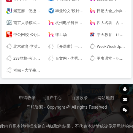
聚芝麻 - 便捷的网址大全站，网址查询就是这么简单！
毕业论文/设计现稿范文Word免费下载库-飞创论文
日记大全_小学生日记大全网
南京大学模式动物研究所
杭州电子科技大学
四大名著 | 古典四大名著小说
中公网校-公职备考在线学习培训辅导平台
课工场
学天教育 - 让人人享有优质教育
北木教育-学英语，和你在一起-北木网
【开课啦】---有用，有趣，有成长！
WeekWeekUp课堂-掌握一个核心技能，路越走越宽
233网校-考证就上233网校
百文网 - 优秀文章分享平台
甲虫课堂 - 职场类在线课堂学习平台，提供word/excel/PPT/PR/PS等精品视频教程!
考虫 - 大学生备考一站式服务平台
申请收录
-
用户中心
-
百度收录
-
网站地图
导航资源 - Copyright @ All rights Reserved
此内容系本站根据来路自动抓取的结果，不代表本站赞成被显示网站的内