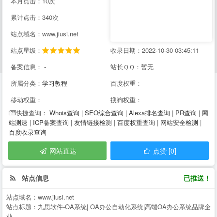
本月点击：10次
累计点击：340次
站点域名：www.jiusi.net
站点星级：
收录日期：2022-10-30 03:45:11
备案信息： -
站长ＱＱ：暂无
所属分类：
学习教程
百度权重：
移动权重：
搜狗权重：
Whois查询
|
SEO综合查询
|
Alexa排名查询
|
PR查询
|
网
快捷查询：
站测速
|
ICP备案查询
|
友情链接检测
|
百度权重查询
|
网站安全检测
|
百度收录查询
网站直达
点赞 [0]
站点信息
已推送！
站点域名：
www.jiusi.net
站点标题：
九思软件-OA系统| OA办公自动化系统|高端OA办公系统品牌企
业