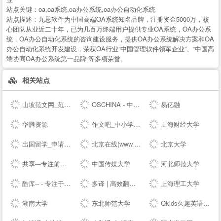
站点关键：
oa,oa系统,oa办公系统,oa办公自动化系统
站点描述：
九思软件为中国高端OA系统知名品牌，注册资金5000万，核
心团队从业近二十年，已为几百万终端用户提供专业OA系统，OA办公系
统，OA办公自动化系统的咨询建设服务，提供OA办公系统解决方案和OA
办公自动化系统开发建设，荣获OA行业“中国管理软件领军企业”、“中国高
端协同OA办公系统第一品牌”等多项荣誉。
相关站点
山坡范文网_范文_免费范文_工作总结
OSCHINA - 中文开源技术交流社区
易亿融
华腾资源
作文吧_中小学生作文网_优秀作文大全
上海财经大学
出国留学_申请留学指导_专业的留学咨询中介-启德教育
北京在线(www.bjol.com.cn) - 东方在线-北京城市网-北京之窗-北京城市--,www.bjol.com.cn
北京大学
共享---专注前端行业精选-分享最具有价值的内容-鹏仔先生的--
中国传媒大学
河北师范大学
酷库-- - 专注于资源分享的blog
多译 | 高效翻译必备工具 - 免费文档在线翻译 百度 谷歌 有道 翻译
上海理工大学
湖南大学
东北师范大学
Qkids久趣英语-少儿英语-全英文授课