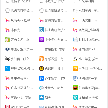
短情话-专注情感语录精选
小鹅通_知识产品与用户服务的私域运营工具
阳光学习网
易语言汉语编程官方站
追月流涟教程网 - 最优秀的QQ技术网 - 技术资源网 - 分享技术教程QQ资源网
七彩英语 - 英文电子书下载站 PDF|TXT格式英文原版原著下载
斑马App 数字内容
普特英语首页
【快资讯】你的专属资讯平台
小伴龙--
轻舟考研帮_让考研简单不孤单！_考研网（kaoyan.com）
奥数网_小学语数英、家庭教育专业网站
万象文库 - 上传文档分享的网站
中小学生作文网_中考高考满分作文_初中作文_高中优秀作文大全
SISU | 上海外国语大学
中国矿业大学---
古泉园地_古钱币_机制币_金银锭_杂项
达内教育 - IT培训/UI设计/运营/影视特效培训机构
多知网 - 独立商业视角 新锐教育观察
乐乐课堂，每天进步多一点！
小白学堂-插件 资源 Idea 破解码 激活码 idea激活码 程序员
程序员客栈-领先的程序员自由工作平台-程序员兼职
虎课网 - 设计、办公软件视频教程在线学习_ 每天免费学一课
中考网_中考时间_中考分数线_中考成绩查询
冷牛教程网 - 专业的网络资源分享基地
芥末留学_日本留学_韩国留学_英澳留学_值得信赖的在线留学申请平台
朗阁教育---专注雅思培训、新托福、SAT等出国留学英语考试留学培训机构
广东外语外贸大学
生物谷 - 新发现,新技术,新产业 - 生物医药新媒体门户
芝麻街英语|源自美国《芝麻街》3-12岁高端少儿英语教育品牌
英语作文_英语作文大全_英语作文网
鲸鱼
文秘帮-分享知识，共创价值！
掌门1对1---高端中小学在线教育辅导品牌-名校精英在线教学-掌门一对一-掌门优课升级版
可锐教育-国内全日制考研住宿第一村【考研村】
优优教程网---免费自学软件就上优优网-PS,AI,C4D,AE,UI,Sketch,平面,海报等原创免费教程在线学习-UiiiUiii--