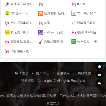
青海花儿网-qinghaihuaer.com.cn
-
ft-168
QQ音乐-千万正版音乐海量无损曲库新歌热歌天天畅听的高品质音乐平台！
经典老歌_经典老歌大全_经典老歌100首怀旧连播
70、80、90年代经典老歌尽在-经典老歌网
MV--,高清MV,1080PMV,高清MP4,MV下载,可可MV
首页
洪啸音乐教育工作站 - 音乐教师的网络家园 - Powered by Discuz!
真无线耳机 | 蓝牙耳机 | 蓝牙耳机品牌排行榜前十名 | 骨传导耳机ANC | 北欧耳机品牌 TWS | 捷波朗 Jabra
midifan：我们关注电脑音乐
极致HiFi-高品质无损音乐下载站
高音质DJ音乐盒2020---320kbps高清DJ播放器 dj音乐盒2016
歌谱简谱网-歌谱网_搜谱网_中国歌谱网简谱大全
铃声多多-- - 安卓、苹果、电脑官方版下载
清音陋屋 - 优美纯音乐精美散文分享网站
申请收录
-
用户中心
-
百度收录
-
网站地图
导航资源 - Copyright @ All rights Reserved
此内容系本站根据来路自动抓取的结果，不代表本站赞成被显示网站的内
容或立场