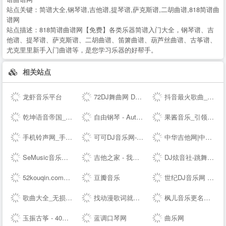
站点关键：
简谱大全,钢琴谱,吉他谱,提琴谱,萨克斯谱,二胡曲谱,818简谱曲
谱网
站点描述：
818简谱曲谱网【免费】各类乐器简谱入门大全，钢琴谱、吉
他谱、提琴谱、萨克斯谱、二胡曲谱、笛箫曲谱、葫芦丝曲谱、古筝谱、
尤克里里新手入门曲谱等，是您学习乐器的好帮手。
相关站点
龙虾音乐平台
72DJ舞曲网 DJ舞曲 DJ串烧 最新好听的dj舞曲免费下载网站
抖音最火歌曲_好听的歌曲 - 我要歌词网
乾坤语音帝国_MP3音乐免费试听下载网站
自由钢琴 - AutoPiano | 在线钢琴，键盘钢琴，模拟钢琴，多种乐器选择，好听又好玩
果酱音乐_引领音乐娱乐新风向
手机铃声网_手机铃声下载_免费手机铃声下载
可可DJ音乐网-车载dj dj舞曲 dj现场视频 原创DJ音乐分享平台
中华吉他网|中国(珠海)国际吉他艺术节|中国(珠海)吉他大赛|教育|琴行|厂商|珠海吉他学会|研究会|珠海市音乐家协会|联谊会|结他|吉它|china|gutiar|keytar|www.zhguitar.com
SeMusic音乐网站源码|一号DJ开源PHP音乐CMS网站管理系统
吉他之家 - 我的吉他谱,我的吉他网站!
DJ炫音社-跳舞专辑_公路音乐_酒吧音乐夜店慢摇车载DJ舞曲网站
52kouqin.com到期，请续费
豆瓣音乐
世纪DJ音乐网 - 无损高品质DJ舞曲分享,音质最好的DJ免费下载网站
歌曲大全_无损音乐下载_MP3歌曲免费下载 - 求歌网
找动漫歌词就到 - 每日动漫歌词网
枫儿音乐更名为枫儿乐谱网提供各种简谱，歌谱，五线谱，吉他谱
玉振古筝 - 40年技术沉淀，铸就扬州筝业佼佼者
蓝调口琴网
曲乐网