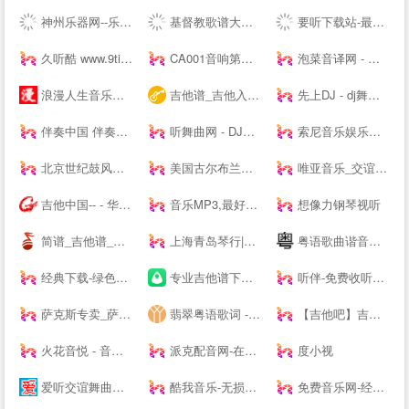
神州乐器网--乐器行业--
基督教歌谱大全-分享基督教赞美诗歌简谱，五线谱，和弦谱，歌词的最佳网站!
要听下载站-最新手机游戏软件下载平台
久听酷 www.9tingku.com 原创DJ音乐分享平台 DJ舞曲 超劲爆车载DJ下载网站
CA001音响第一网 _ 音频视频灯光信息平台 - Powered by CA001.COM
泡菜音译网 - 韩语歌词音译,谐音歌词,韩剧ost音译分享平台
浪漫人生音乐网,www.dj191.com,车载音乐,慢摇中文,武汉dj193,最新好听的dj,音乐串烧,Dj视频下载,免费下载
吉他谱_吉他入门教程_吉他教学视频_吉他谱下载-吉他屋
先上DJ - dj舞曲|dj歌曲串烧|dj慢摇舞曲|劲爆dj|车载dj
伴奏中国 伴奏网 -- 【其他均为假冒网站 将追究法律责任】
听舞曲网 - DJ舞曲,MP4,MP3免费下载,流行音乐,抖音热门歌曲,网络热门歌曲
索尼音乐娱乐中国 | Sony Music Entertainment China
北京世纪鼓风打击乐器中心-打击乐鼓风
美国古尔布兰森GULBRANSEN-百年高端品牌钢琴-（中国）--
唯亚音乐_交谊舞曲_舞厅舞曲大全_夜场交谊舞曲
吉他中国-- - 华语首席吉他门户！中文旗舰吉他多维平台！
音乐MP3,最好听的歌曲,流行音乐网 - YYMP3音乐网
想像力钢琴视听
简谱_吉他谱_简谱歌谱大全_钢琴谱_歌谱曲谱大全 - 爱曲谱网
上海青岛琴行|钢琴品牌|买钢琴|学钢琴|钢琴价格|小小莫扎特钢琴城培训--
粤语歌曲谐音网-粤语歌词谐音网
经典下载-绿色软件下载-常用软件下载
专业吉他谱下载平台 - 吉他世界
听伴-免费收听小说相声儿歌笑话段子,网络收音机|在线收听平台！
萨克斯专卖_萨克斯价格_进口萨克斯_萨克斯厂家-台湾Sertur/萨尔特萨克斯【官网】
翡翠粤语歌词 - 粤语歌词拼音注音
【吉他吧】吉他谱大全_吉他弹唱视频教学
火花音悦 - 音乐版权服务平台，正版音乐好听不贵
派克配音网-在线配音网站_广告宣传片配音_动画游戏配音公司
度小视
爱听交谊舞曲网-交谊舞曲下载,免费交谊舞曲,广场舞曲,交谊舞曲,最新交谊舞曲网
酷我音乐-无损音质正版在线试听网站
免费音乐网-经典歌曲大全、无损MP3歌曲免费下载