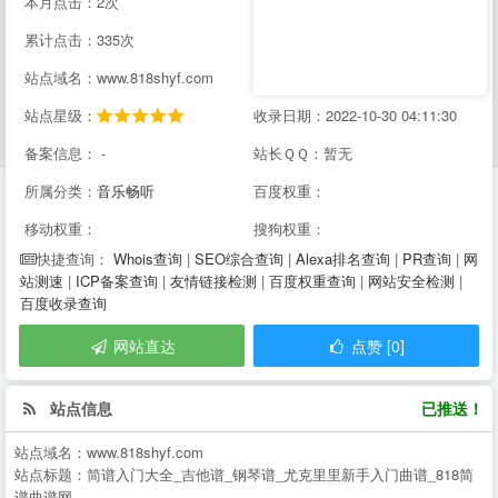
本月点击：2次
累计点击：335次
站点域名：www.818shyf.com
站点星级：
收录日期：2022-10-30 04:11:30
备案信息： -
站长ＱＱ：暂无
所属分类：
音乐畅听
百度权重：
移动权重：
搜狗权重：
Whois查询
|
SEO综合查询
|
Alexa排名查询
|
PR查询
|
网
快捷查询：
站测速
|
ICP备案查询
|
友情链接检测
|
百度权重查询
|
网站安全检测
|
百度收录查询
网站直达
点赞 [0]
站点信息
已推送！
站点域名：
www.818shyf.com
站点标题：
简谱入门大全_吉他谱_钢琴谱_尤克里里新手入门曲谱_818简
谱曲谱网