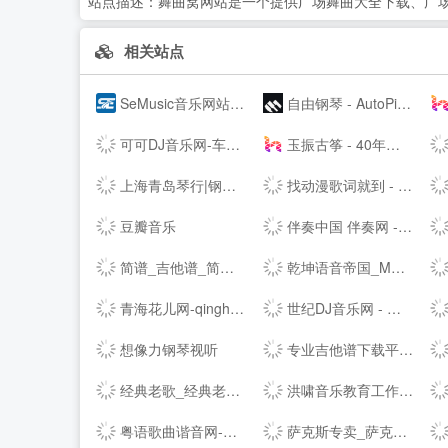
站点描述：
舞曲窝网站是一个提供广场舞曲大全下载、广
相关站点
SeMusic音乐网站源码|一号DJ开源PHP音乐CMS网站管理系统
自由钢琴 - AutoPiano | 在线钢琴，键盘钢琴，模拟钢琴，多种乐器选择，好听又好玩
可可DJ音乐网-车载dj dj舞曲 dj现场视频 原创DJ音乐分享平台
玉振古筝 - 40年技术沉淀，铸就扬州筝业佼佼者
上海青岛琴行|钢琴品牌|买钢琴|学钢琴|钢琴价格|小小莫扎特钢琴城培训--
找动漫歌词就到 - 每日动漫歌词网
豆瓣音乐
伴奏中国 伴奏网 -- 【其他均为假冒网站 将追究法律责任】
简谱_吉他谱_简谱歌谱大全_钢琴谱_歌谱曲谱大全 - 爱曲谱网
乾坤语音帝国_MP3音乐免费试听下载网站
青海花儿网-qinghaihuaer.com.cn
世纪DJ音乐网 - 无损高品质DJ舞曲分享,音质最好的DJ免费下载网站
想像力钢琴视听
专业吉他谱下载平台 - 吉他世界
经典老歌_经典老歌大全_经典老歌100首怀旧连播
洪啸音乐教育工作站 - 音乐教师的网络家园 - Powered by Discuz!
粤语歌曲谐音网-粤语歌词谐音网
萨克斯专卖_萨克斯价格_进口萨克斯_萨克斯厂家-台湾Sertur/萨尔特萨克斯【官网】