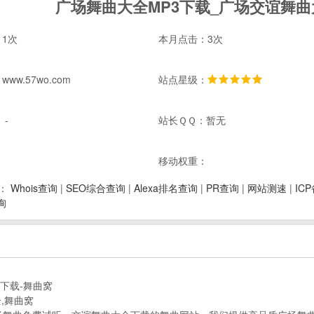
广场舞曲大全MP3下载_广场交谊舞曲
1次
本月点击：3次
ww.57wo.com
站点星级：
 -
站长ＱＱ：暂无
：
移动权重：
Whois查询
|
SEO综合查询
|
Alexa排名查询
|
PR查询
|
网站测速
|
IC
：
询
下载-舞曲窝
,舞曲窝