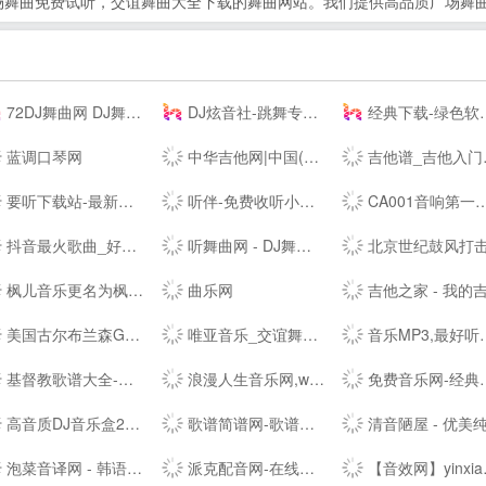
场舞曲免费试听，交谊舞曲大全下载的舞曲网站。我们提供高品质广场舞曲
72DJ舞曲网 DJ舞曲 DJ串烧 最新好听的dj舞曲免费下载网站
DJ炫音社-跳舞专辑_公路音乐_酒吧音乐夜店慢摇车载DJ舞曲网站
经典下载-绿色软件下载-常用软件下载
蓝调口琴网
中华吉他网|中国(珠海)国际吉他艺术节|中国(珠海)吉他大赛|教育|琴行|厂商|珠海吉他学会|研究会|珠海市音乐家协会|联谊会|结他|吉它|china|gutiar|keytar|www.zhguitar.com
吉他谱_吉他入门教程_吉他教学视频_吉他谱下载-吉他屋
要听下载站-最新手机游戏软件下载平台
听伴-免费收听小说相声儿歌笑话段子,网络收音机|在线收听平台！
CA001音响第一网 _ 音频视频灯光信息平台 - Powered by CA001.COM
抖音最火歌曲_好听的歌曲 - 我要歌词网
听舞曲网 - DJ舞曲,MP4,MP3免费下载,流行音乐,抖音热门歌曲,网络热门歌曲
北京世纪鼓风打击乐器中心-打击乐鼓
枫儿音乐更名为枫儿乐谱网提供各种简谱，歌谱，五线谱，吉他谱
曲乐网
吉他之家 - 我的吉他谱,我的吉他网站
美国古尔布兰森GULBRANSEN-百年高端品牌钢琴-（中国）--
唯亚音乐_交谊舞曲_舞厅舞曲大全_夜场交谊舞曲
音乐MP3,最好听的歌曲,流行音乐网 - YYMP3音乐网
基督教歌谱大全-分享基督教赞美诗歌简谱，五线谱，和弦谱，歌词的最佳网站!
浪漫人生音乐网,www.dj191.com,车载音乐,慢摇中文,武汉dj193,最新好听的dj,音乐串烧,Dj视频下载,免费下载
免费音乐网-经典歌曲大全、无损MP3歌曲免费下载
高音质DJ音乐盒2020---320kbps高清DJ播放器 dj音乐盒2016
歌谱简谱网-歌谱网_搜谱网_中国歌谱网简谱大全
清音陋屋 - 优美纯音乐精美散文分享网
泡菜音译网 - 韩语歌词音译,谐音歌词,韩剧ost音译分享平台
派克配音网-在线配音网站_广告宣传片配音_动画游戏配音公司
【音效网】yinxiao.com-音效,音效网,免费音效素材,音效素材网,音效素材,音效网,音效素材网,音效素材下载,音效素材网站,中国音效素材,音效素材,音效网