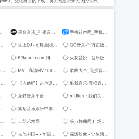
MP3、交谊舞曲的下载，努力给您带来无限的快乐。
果酱音乐_引领音乐娱乐新风向
手机铃声网_手机铃声下载_免费手机铃声下载
先上DJ - dj舞曲|dj歌曲串烧|dj慢摇舞曲|劲爆dj|车载dj
QQ音乐-千万正版音乐海量无损曲库新歌热歌天天畅听的高品质音乐平台！
52kouqin.com到期，请续费
火花音悦 - 音乐版权服务平台，正版音乐好听不贵
风
MV--,高清MV,1080PMV,高清MP4,MV下载,可可MV
歌曲大全_无损音乐下载_MP3歌曲免费下载 - 求歌网
!
【吉他吧】吉他谱大全_吉他弹唱视频教学
酷我音乐-无损音质正版在线试听网站
龙虾音乐平台
midifan：我们关注电脑音乐
索尼音乐娱乐中国 | Sony Music Entertainment China
-
站
二胡艺术网
极点舞曲网,广场舞,中国好舞蹈,鬼步舞,交谊舞曲,交谊舞曲网站,交谊舞曲免费下载,dj舞曲免费下载,dj舞曲下载,舞曲大全,劲爆dj舞曲,好听的dj舞曲
吉他中国-- - 华语首席吉他门户！中文旗舰吉他多维平台！
摇滚映像 - 让生活看见希望