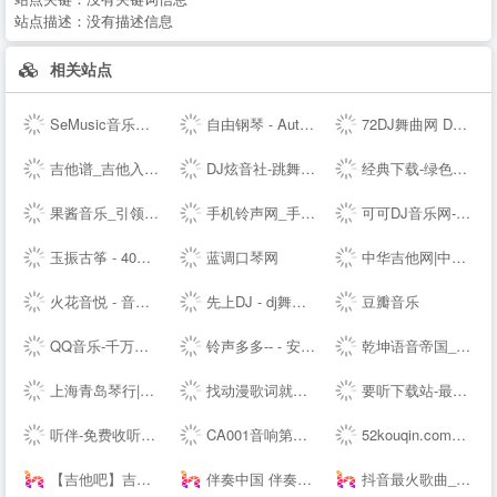
站点描述：
没有描述信息
相关站点
SeMusic音乐网站源码|一号DJ开源PHP音乐CMS网站管理系统
自由钢琴 - AutoPiano | 在线钢琴，键盘钢琴，模拟钢琴，多种乐器选择，好听又好玩
72DJ舞曲网 DJ舞曲 DJ串烧 最新好听的dj舞曲免费下载网站
吉他谱_吉他入门教程_吉他教学视频_吉他谱下载-吉他屋
DJ炫音社-跳舞专辑_公路音乐_酒吧音乐夜店慢摇车载DJ舞曲网站
经典下载-绿色软件下载-常用软件下载
果酱音乐_引领音乐娱乐新风向
手机铃声网_手机铃声下载_免费手机铃声下载
可可DJ音乐网-车载dj dj舞曲 dj现场视频 原创DJ音乐分享平台
玉振古筝 - 40年技术沉淀，铸就扬州筝业佼佼者
蓝调口琴网
中华吉他网|中国(珠海)国际吉他艺术节|中国(珠海)吉他大赛|教育|琴行|厂商|珠海吉他学会|研究会|珠海市音乐家协会|联谊会|结他|吉它|china|gutiar|keytar|www.zhguitar.com
火花音悦 - 音乐版权服务平台，正版音乐好听不贵
先上DJ - dj舞曲|dj歌曲串烧|dj慢摇舞曲|劲爆dj|车载dj
豆瓣音乐
QQ音乐-千万正版音乐海量无损曲库新歌热歌天天畅听的高品质音乐平台！
铃声多多-- - 安卓、苹果、电脑官方版下载
乾坤语音帝国_MP3音乐免费试听下载网站
上海青岛琴行|钢琴品牌|买钢琴|学钢琴|钢琴价格|小小莫扎特钢琴城培训--
找动漫歌词就到 - 每日动漫歌词网
要听下载站-最新手机游戏软件下载平台
听伴-免费收听小说相声儿歌笑话段子,网络收音机|在线收听平台！
CA001音响第一网 _ 音频视频灯光信息平台 - Powered by CA001.COM
52kouqin.com到期，请续费
【吉他吧】吉他谱大全_吉他弹唱视频教学
伴奏中国 伴奏网 -- 【其他均为假冒网站 将追究法律责任】
抖音最火歌曲_好听的歌曲 - 我要歌词网