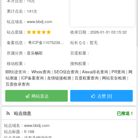
本月点击：15次
累计点击：141次
站点域名：www.bbdj.com
站点星级：
收录日期：2026-01-31 03:15:32
备案信息： 粤ICP备11075239号-11
站长ＱＱ：暂无
所属分类：
音乐畅听
百度权重：
移动权重：
搜狗权重：
Whois查询
|
SEO综合查询
|
Alexa排名查询
|
PR查询
|
网
快捷查询：
站测速
|
ICP备案查询
|
友情链接检测
|
百度权重查询
|
网站安全检测
|
百度收录查询
网站直达
点赞 [0]
站点信息
已推送！
站点域名：
www.bbdj.com
站点标题：
ft-168
站点关键：
没有关键词信息