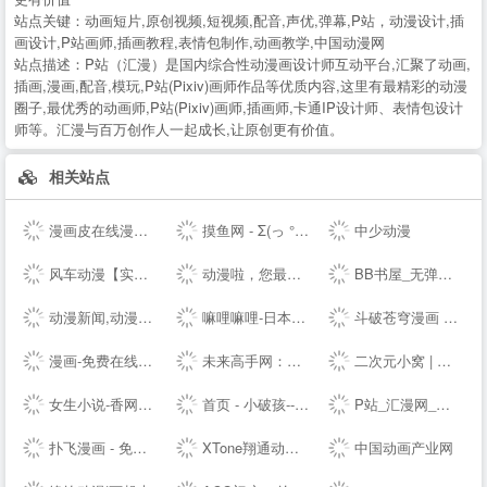
站点关键：
动画短片,原创视频,短视频,配音,声优,弹幕,P站，动漫设计,插
画设计,P站画师,插画教程,表情包制作,动画教学,中国动漫网
站点描述：
P站（汇漫）是国内综合性动漫画设计师互动平台,汇聚了动画,
插画,漫画,配音,模玩,P站(Pixiv)画师作品等优质内容,这里有最精彩的动漫
圈子,最优秀的动画师,P站(Pixiv)画师,插画师,卡通IP设计师、表情包设计
师等。汇漫与百万创作人一起成长,让原创更有价值。
相关站点
漫画皮在线漫画免费阅读_高清好看的网络漫画尽在漫画皮漫画网
摸鱼网 - Σ(っ °Д °;)っ 让世界更萌~ mooyuu.com
中少动漫
风车动漫【实时更新2022年动漫】-用手机观看动漫的网站
动漫啦，您最忠诚的漫画朋友
BB书屋_无弹窗_看网络小说就去BB书屋
动漫新闻,动漫美图,幻之羁绊动漫网-羁绊动漫网络
嘛哩嘛哩-日本动漫-国产动漫-免费在线动漫网-M站
斗破苍穹漫画 花千骨 寻找前世之旅 血族禁域 斗破苍穹 穿越西元3000后 漫画台
漫画-免费在线漫画网-漫画大全-漫画下载-CC图库漫画网
未来高手网：六一小兔快乐之家-始于1998年的老牌动漫网站
二次元小窝 | 二次元的旅途归宿
女生小说-香网小说网|最新小说下载-最好看的原创言情小说
首页 - 小破孩--—很浪漫很厚道
P站_汇漫网_动漫画设计师互动平台_P站画师_IP授权_让原创更有价值
扑飞漫画 - 免费漫画,斗罗大陆漫画,妖神记漫画,土豪漫画,全职法师下拉式漫画大全
XTone翔通动漫 - 品牌故事网
中国动画产业网