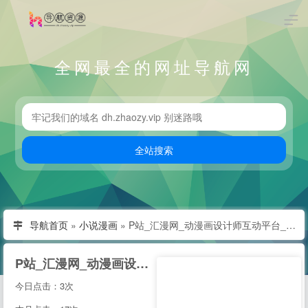
全网最全的网址导航网
导航首页
»
小说漫画
»
P站_汇漫网_动漫画设计师互动平台_P站画师_IP授权_让原创更有价值
P站_汇漫网_动漫画设计师互动平台_P站画师_IP授权_让原创更有价值
今日点击：3次