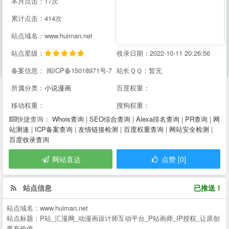
本月点击：17次
累计点击：414次
站点域名：www.huiman.net
站点星级：
收录日期：2022-10-11 20:26:56
备案信息： 闽ICP备15018971号-7
站长ＱＱ：暂无
所属分类：
小说漫画
百度权重：
移动权重：
搜狗权重：
Whois查询
|
SEO综合查询
|
Alexa排名查询
|
PR查询
|
网
快捷查询：
站测速
|
ICP备案查询
|
友情链接检测
|
百度权重查询
|
网站安全检测
|
百度收录查询
网站直达
点赞 [0]
站点信息
已推送！
站点域名：
www.huiman.net
站点标题：
P站_汇漫网_动漫画设计师互动平台_P站画师_IP授权_让原创
更有价值