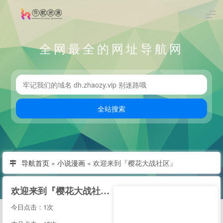
全网最全的网址导航网
导航首页
»
小说漫画
»
欢迎来到『樱花大战社区』
欢迎来到『樱花大战社区』
今日点击：1次