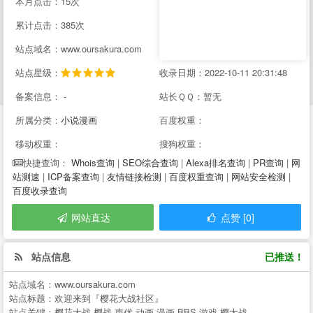
本月点击：15次
累计点击：385次
站点域名：www.oursakura.com
站点星级：
收录日期：2022-10-11 20:31:48
备案信息： -
站长ＱＱ：暂无
所属分类：
小说漫画
百度权重：
移动权重：
搜狗权重：
Whois查询
|
SEO综合查询
|
Alexa排名查询
|
PR查询
|
网
快捷查询：
站测速
|
ICP备案查询
|
友情链接检测
|
百度权重查询
|
网站安全检测
|
百度收录查询
网站直达
点赞 [0]
站点信息
已推送！
站点域名：
www.oursakura.com
站点标题：
欢迎来到『樱花大战社区』
站点关键：
樱花大战,樱战,声优,动画,漫画,BBS,游戏,樱大战