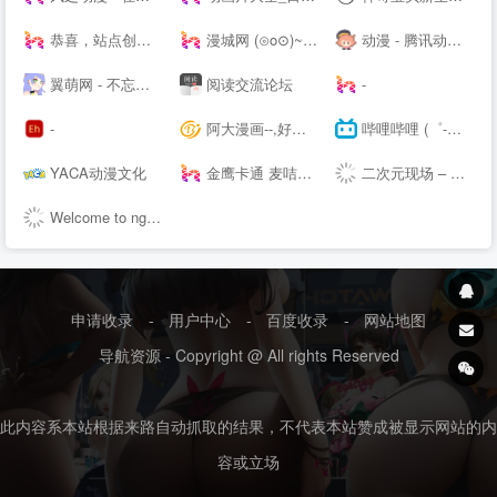
恭喜，站点创建成功！
漫城网 (⊙o⊙)~WOW~-www.acgwow.com
动漫 - 腾讯动漫-- - 首页
翼萌网 - 不忘初心 伴你同行
阅读交流论坛
-
-
阿大漫画--,好看的海贼王漫画,我的无间女友漫画,一剑独尊漫画-阿大漫画网
哔哩哔哩 (゜-゜)つロ 干杯~-bilibili
YACA动漫文化
金鹰卡通 麦咭漫画 - (′▽`〃) - 麦咭麦咭网 maijimaiji.cn
二次元现场 – ACGLiveFan
Welcome to nginx!
申请收录
-
用户中心
-
百度收录
-
网站地图
导航资源 - Copyright @ All rights Reserved
此内容系本站根据来路自动抓取的结果，不代表本站赞成被显示网站的内
容或立场