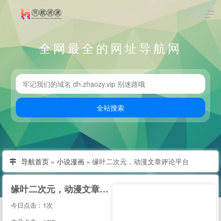
全网最全的网址导航网
导航首页
»
小说漫画
»
缘叶二次元，动漫文章评论平台
缘叶二次元，动漫文章评论平台
今日点击：1次