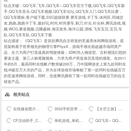
站点关键：
QQ飞车,飞车,QQ飞车--,QQ飞车官方下载,QQ飞车,QQ飞车新
手,QQ飞车音乐,QQ飞车视频,QQ飞车论坛,QQ飞车入门,QQ飞车比赛，
QQ飞车图标,客户端下载,SSC超级联赛,赛车游戏,卡丁车,休闲区,同城交
友,跑跑,跑跑卡丁车,最好玩,时尚,时尚赛车,剃刀,针尖,针尖杯,腾讯游戏,视
频,WCG,赛道视频,沉睡森林,海滨发夹,海洋公园,漂移,飞车宝贝,宝贝,车
队,QQ飞车车队,QQ飞车下载
站点描述：
《QQ飞车》是首款腾讯自主研发的竞速类休闲网络游戏，底
层架构基于世界领先的物理引擎PhysX，游戏手感全面超越市场同类产
品，全力为用户打造逼真的驾驶体验；3D时尚人物造型、古朴潮流幻想的
赛道主题、第三人称尾随视角，力求为用户营造身历其境的感觉。在2011
年的5月，最高同时在线帐户数突破200万，乃中国网游史上第九款同时在
线冲破百万大关的产品，并为全球游戏市场奉献了第一款同时在线破百万
的竞速类网络游戏，同时，也使腾讯拥有了第一款同时在线破百万的自主
研发产品。
相关站点
在线修改图片大小尺寸；免费抠图照片处理工具 - 改图神器
3533手机世界 手机改变世界 彩票开奖助手
【太空之旅】新版本爆料 - 和平精英----腾讯游戏
CF活动助手_CF装备助手_穿越火线活动一键领取 - --
单机游戏_单机游戏下载_单机游戏门户_游侠网
QQ飞车-- QQ飞车---腾讯游戏-竞速网游王者 突破300万同时在线