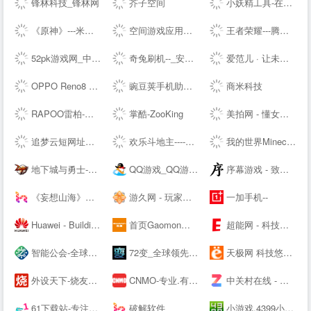
锋林科技_锋林网
芥子空间
小妖精工具-在线工具箱
《原神》---米哈游全新开放世界
空间游戏应用中心-网页游戏|热门游戏|新游推荐
王者荣耀---腾讯游戏
52pk游戏网_中文游戏门户站
奇兔刷机--_安卓Android刷机工具_一键完美刷机_ROOT软件
爱范儿 · 让未来触手可及
OPPO Reno8 系列 - 人像，从此得「芯」应手 | OPPO --
豌豆荚手机助手-海量安卓APP应用与游戏免费下载
商米科技
RAPOO雷柏-无线生活-雷柏科技
掌酷-ZooKing
美拍网 - 懂女生，更好看！
追梦云短网址生成工具-页面跳转服务
欢乐斗地主----腾讯游戏
我的世界Minecraft中国版--——你想玩的，这里都有
地下城与勇士-DNF----腾讯游戏-格斗网游王者之作,500万同时在线
QQ游戏_QQ游戏大全_游戏下载_QQ游戏--
序幕游戏 - 致力于打造一个绝对绿色，安全，简洁的单机游戏爱好者聚集地
《妄想山海》手游官方下载站_礼包领取_腾讯游戏
游久网 - 玩家喜爱的网络游戏资讯门户 - www.uuu9.com
一加手机--
Huawei - Building a Fully Connected, Intelligent World
首页Gaomon高漫 - 新一代数位板和数位屏，新的创作之旅
超能网 - 科技生活第一站
智能公会-全球智能产品评测资讯平台-致力于让智能走进生活
72变_全球领先的智能生活平台
天极网 科技悠生活.遇见新未来
外设天下-烧友所爱 值得信赖(WWW.WSTX.COM)
CNMO-专业.有趣的科技新媒体
中关村在线 - 大中华区专业IT网站 - The --luable and professional IT business website in Greater China
61下载站-专注免费软件下载、让你安全放心的下载
破解软件
小游戏,4399小游戏,小游戏大全,双人小游戏大全 - www.4399.com