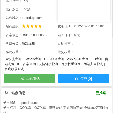
本月点击：15次
累计点击：446次
站点域名：speed.qq.com
站点星级：
收录日期：2022-10-30 01:45:02
备案信息： 粤B2-20090059-5
站长ＱＱ：暂无
所属分类：
游戏应用
百度权重：
移动权重：
搜狗权重：
Whois查询
|
SEO综合查询
|
Alexa排名查询
|
PR查询
|
网
快捷查询：
站测速
|
ICP备案查询
|
友情链接检测
|
百度权重查询
|
网站安全检测
|
百度收录查询
网站直达
点赞 [0]
站点信息
已推送！
站点域名：
speed.qq.com
站点标题：
QQ飞车-- QQ飞车---腾讯游戏-竞速网游王者 突破300万同时在
线