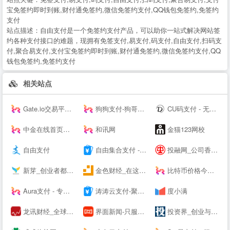
宝免签约即时到账,财付通免签约,微信免签约支付,QQ钱包免签约,免签约
支付
站点描述：
自由支付是一个免签约支付产品，可以助你一站式解决网站签
约各种支付接口的难题，现拥有免签支付,易支付,码支付,自由支付,扫码支
付,聚合易支付,支付宝免签约即时到账,财付通免签约,微信免签约支付,QQ
钱包免签约,免签约支付
相关站点
Gate.io交易平台--
狗狗支付-狗哥之国
CU码支付 - 无需担心第三方跑路 资金无托管直接到账 免费帮助个人实现支付免签对接
中金在线首页：财经 _ 股票 _ 证券 _ 金融 _ 财经--
和讯网
金猫123网校
自由支付
自由集合支付 - 行业领先的免签约支付平台
投融网_公司香港上市_港股IPO_赴港上市_企业项目投融资服务平台
新芽_创业者都关注的资本聚集地
金色财经_在这里，读懂区块链
比特币价格今日行情_BTC价格走势_比特币价格 - 风信子
Aura支付 - 专业支付技术服务商 - 支付接口-三方支付接口-四方支付接口！
涛涛云支付-聚合易支付 - 行业领先的免签约支付平台
度小满
龙讯财经_全球大宗商品_黄金_原油_外汇_股市资讯平台
界面新闻-只服务于独立思考的人群-Jiemian.com
投资界_创业与投资资讯平台