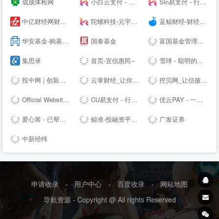
成成体检网
小白云支付 - 行业领先的免签约支付平台
Sin易支付 - 行业领先的免签约支付平台
中亿财经网财经门户
陀螺科技-元宇宙数字产业服务平台
蓝鲸财经-财经信息服务平台
华安基金-购基费率0.1折起|金牛基金公司
国泰基金
富国基金管理有限公司
集思录
首页-宜信惠民--
雪球 - 聪明的投资者都在这里
投中网 | 创新经济的智识、洞见和未来
云掌财经_让你更懂投资
挖贝网_让信披更及时
Official Website | Home | World-renowned digital asset management tool, supporting Bitcoin, Ethereum, EOS, Co--os, and other blockchains.
CU易支付 - 行业领先的免签约支付平台
优云PAY - 一个专业的码支付平台
爱心筹 - 已帮近60万大病家庭筹到救命钱-筹款多，到账快！
鲸准-投融资平台，极速融资，帮助创业者寻找天使投资人
广发证券
中新经纬
申请收录
-
用户中心
-
百度收录
-
网站地图
导航资源 - Copyright @ All rights Reserved