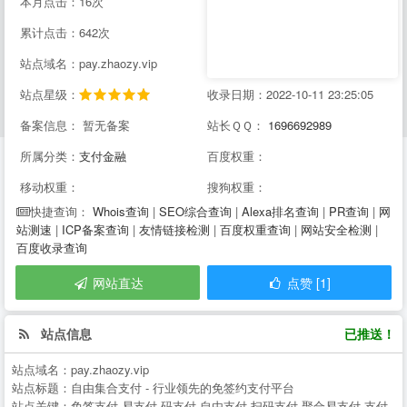
本月点击：16次
累计点击：642次
站点域名：pay.zhaozy.vip
站点星级：
收录日期：2022-10-11 23:25:05
备案信息： 暂无备案
站长ＱＱ：
1696692989
所属分类：
支付金融
百度权重：
移动权重：
搜狗权重：
Whois查询
|
SEO综合查询
|
Alexa排名查询
|
PR查询
|
网
快捷查询：
站测速
|
ICP备案查询
|
友情链接检测
|
百度权重查询
|
网站安全检测
|
百度收录查询
网站直达
点赞 [1]
站点信息
已推送！
站点域名：
pay.zhaozy.vip
站点标题：
自由集合支付 - 行业领先的免签约支付平台
站点关键：
免签支付,易支付,码支付,自由支付,扫码支付,聚合易支付,支付