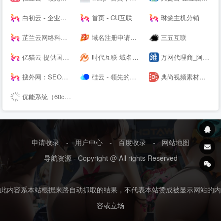
白初云 - 企业级高可用云服务器
首页 - CU互联
琳懿主机分销
芷兰云网络科技-领先的云计算服务商！[www.zhilanit.com]-四川成都天府热线高防服务器,德阳高防服务器,成都服务器托管,成都服务器租用,成都云服务器,成都高防vps,云计算
域名注册申请查询交易门户|域名中介|商标注册|云计算|主机|SSL证书-尽在爱名网
三五互联
亿猫云-提供国外免费虚拟主机,免费服务器,美国免费虚拟主机,挂机宝-
时代互联-域名注册查询,虚拟主机,云服务器租用等领导品牌服务
万网代理商_阿里云代理商_虚拟主机_网页空间_企业邮箱_域名注册
搜外网：SEO培训_SEO教程_Google独立站SEO培训_网络营销技术视频网课
硅云 - 领先的出海IaaS云计算基础设施服务提供商
典尚视频素材网:高清视频素材下载网站,视频素材、AE模板素材下载、AE素材、舞台背景视频、LED背景视频免费下载、会声会影、Pr模板、edius模板
优能系统（60cms.com）- 专注企业级站长实用网站系统开发
申请收录
-
用户中心
-
百度收录
-
网站地图
导航资源 - Copyright @ All rights Reserved
此内容系本站根据来路自动抓取的结果，不代表本站赞成被显示网站的内
容或立场