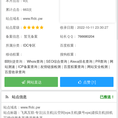
本月点击：9次
累计点击：663次
站点域名：www.ffidc.pw
站点星级：
收录日期：2022-10-11 23:30:27
备案信息： 暂无备案
站长ＱＱ：
766680204
所属分类：
IDC专区
百度权重：
移动权重：
搜狗权重：
Whois查询
|
SEO综合查询
|
Alexa排名查询
|
PR查询
|
网
快捷查询：
站测速
|
ICP备案查询
|
友情链接检测
|
百度权重查询
|
网站安全检测
|
百度收录查询
网站直达
点赞 [1]
站点信息
已推送！
站点域名：
www.ffidc.pw
站点标题：
飞凤互联-专注|云主机|云空间|vps主机|拨号vps|虚拟主机|挂机
宝|电信服务器|香港服务器