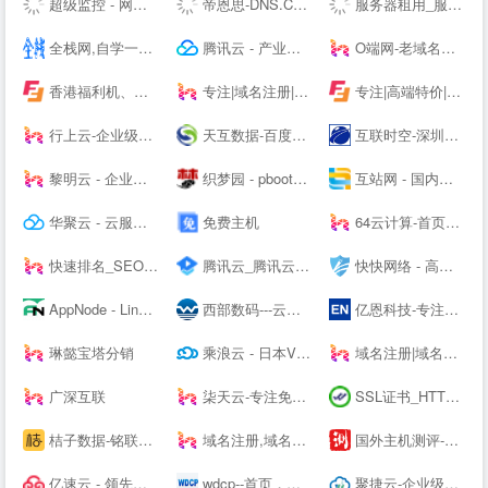
超级监控 - 网站服务器数据监控服务商
帝恩思-DNS.COM：DNS综合服务提供商-免费DNS解析-云解析-高防CDN-DNS劫持-SSL证书-网站劫持检测-宕机监控-云服务器ECS
服务器租用_服务器托管_虚拟主机_云主机_vps-紫田网络
全栈网,自学一个全栈工程师
腾讯云 - 产业智变 云启未来
O端网-老域名买卖交易平台-到期域名-查询抢注-域名注册
香港福利机、香港云服务器、美国站群VPS及物理主机提供商
专注|域名注册|com域名|cn域名|vip域名|pw域名|优质域名|无限空间|免费试用|ssl证书|-飞凤互联
专注|高端特价|活动主机| 无套路|续费同价|等主机服务器产品 - 飞凤互联
行上云-企业级云服务器-虚拟云主机-高防服务器租用托管服务商
天互数据-百度BGP高防机房与云服务器租用托管服务中心！
互联时空-深圳云主机,云服务器租用,深圳H5网站建设,域名注册,企业建站,小程序制作,服务器租用
黎明云 - 企业级云服务器、服务器租用托管服务提供商
织梦园 - pbootcms模板_云优模板_Wordpress主题模板_网站模板下载站
互站网 - 国内知名的网站交易、源码交易、域名交易服务中心
华聚云 - 云服务器租用提供商
免费主机
64云计算-首页演示
快速排名_SEO关键词优化_SEO网站优化平台「推否SEO」
腾讯云_腾讯云腾讯课堂--
快快网络 - 高防服务器租用,DDOS高防清洗,高防BGP服务器
AppNode - Linux服务器集群管理面板
西部数码---云服务器-虚拟主机-域名注册,20年知名云服务商！
亿恩科技-专注服务器托管22年
琳懿宝塔分销
乘浪云 - 日本VPS_美国VPS_香港云主机_美国服务器_Linode日本东京
域名注册|域名查询|域名申请|虚拟主机|企业邮箱|网站建设|云主机|网站安全证书|CA证书|尽在阳光互联
广深互联
柒天云-专注免备案云主机vps服务器|美国高防香港vps|高防cdn|高防主机空间|就上柒天云
SSL证书_HTTPS加密_国密SSL数字证书 - 沃通CA【--】
桔子数据-铭联科技-企业级云服务器、虚拟主机、服务器租用托管服务提供商-桔子数据
域名注册,域名交易,虚拟主机,企业建站和企业邮箱-GoDaddy中文站
国外主机测评-专注国外VPS_云服务器_独立服务器_国外主机_外贸主机
亿速云 - 领先的云服务器、高防服务器、香港服务器云计算服务商！
wdcp--首页，免费好用易用的Linux服务器云主机管理系统面板
聚捷云-企业级云服务器、虚拟主机、服务器租用托管服务提供商