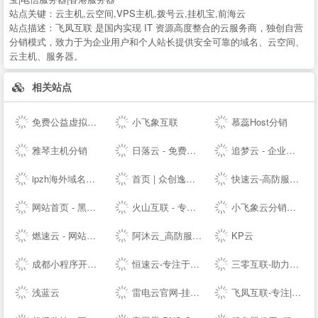
站点关键：
云主机,云空间,VPS主机,拨号云,挂机宝,前海云
站点描述：
飞凤互联 是国内实现 IT 资源高度整合的云服务商，独创自营
分销模式，致力于为企业用户和个人站长提供安全可靠的域名、云空间、
云主机、服务器。
相关站点
免费公益虚拟主机|雷电云互联-公益挂机宝_公益vps挂机宝_公益云电脑_3元挂机宝_4元挂机宝_低价挂机宝_低价云电脑_5元挂机宝_达龙云电脑-挂机宝官网
小飞象互联
慕蕊Host分销
雅琴主机分销
日落云 - 免费云服务器免费主机专注优质云服务
追梦云 - 企业级定制高防云服务器、虚拟主机、服务器租用托管服务提供商
ipzh海外域名平台
首页 | 众创逸云 - 为全民开发者而生的专业云服务器
快速云-高防服务器租用秒解-香港vps-香港云服务器-江苏高防BGP服务器租用-快速云
网站首页 - 黑白云-用心服务
火山互联 - 专注Linux应用,弹性云主机 - 四川火山互联信息科技有限责任公司
小飞象云分销系统
燃速云 - 网站首页
阿沐云_高防服务器_香港服务器_高性价比云计算产品
KP云
成都小程序开发_网站建设_小程序制作_自助建站_软件开发 - ⎛赤七互联⎞
恒速云-专注于优质美国香港云服务器
三零互联-助力上云
浅蓝云
雷电云官网-挂机宝-云电脑-企业级云服务器-域名注册-虚拟主机-香港美国服务器资货源站
飞凤互联-专注|云主机|云空间|vps主机|拨号vps|虚拟主机|挂机宝|电信服务器|香港服务器