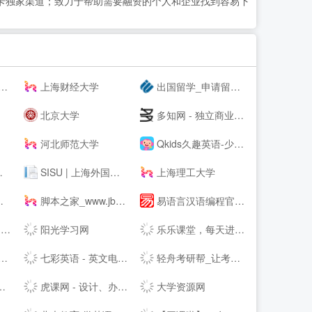
用卡独家渠道；致力于帮助需要融资的个人和企业找到容易下
上海财经大学
出国留学_申请留学指导_专业的留学咨询中介-启德教育
北京大学
多知网 - 独立商业视角 新锐教育观察
河北师范大学
Qkids久趣英语-少儿英语-全英文授课
SISU | 上海外国语大学
上海理工大学
脚本之家_www.jb51.net
易语言汉语编程官方站
构
阳光学习网
乐乐课堂，每天进步多一点！
七彩英语 - 英文电子书下载站 PDF|TXT格式英文原版原著下载
轻舟考研帮_让考研简单不孤单！_考研网（kaoyan.com）
虎课网 - 设计、办公软件视频教程在线学习_ 每天免费学一课
大学资源网