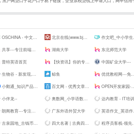
口，黑户网贷口子花户口子易下链接，企业票税贷线上申请入口，网申信
OSCHINA - 中文开源技术交流社区
北京在线(www.bjol.com.cn) - 东方在线-北京城市网-北京之窗-北京城市--,www.bjol.com.cn
作文吧_中小学生作文网_优秀作文大全
共享---专注前端行业精选-分享最具有价值的内容-鹏仔先生的--
湖南大学
东北师范大学
普特英语首页
【快资讯】你的专属资讯平台
中国矿业大学---
生物谷 - 新发现,新技术,新产业 - 生物医药新媒体门户
鲸鱼
优优教程网---免费自学软件就上优优网-PS,AI,C4D,AE,UI,Sketch,平面,海报等原创免费教程在线学习-UiiiUiii--
小鹅通_知识产品与用户服务的私域运营工具
百文网 - 优秀文章分享平台
OPEN开发家园-为开发爱好者分享技巧！
小伴龙--
奥数网_小学语数英、家庭教育专业网站
达内教育 - IT培训/UI设计/运营/影视特效培训机
朗阁教育---专注雅思培训、新托福、SAT等出国留学英语考试留学培训机构
广东外语外贸大学
英语作文_英语作文大全_英语作文网
古泉园地_古钱币_机制币_金银锭_杂项
四大名著 | 古典四大名著小说
程序员客栈-领先的程序员自由工作平台-程序员兼职