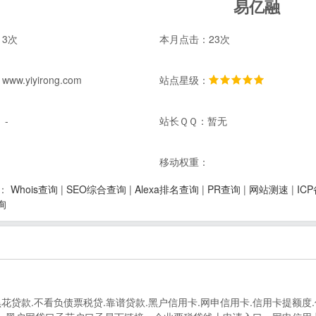
易亿融
3次
本月点击：23次
w.yiyirong.com
站点星级：
 -
站长ＱＱ：暂无
：
移动权重：
Whois查询
|
SEO综合查询
|
Alexa排名查询
|
PR查询
|
网站测速
|
IC
：
询
花贷款.不看负债票税贷.靠谱贷款.黑户信用卡.网申信用卡.信用卡提额度