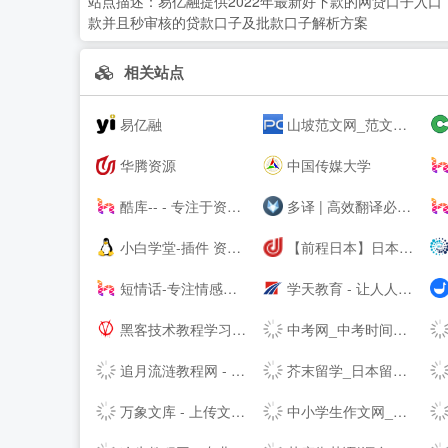
站点描述：
易亿融提供2022年最新好下款的网贷口子入
款并且秒审核的贷款口子及批款口子解析方案
相关站点
易亿融
山坡范文网_范文_免费范文_工作总结
华腾资源
中国传媒大学
酷库-- - 专注于资源分享的blog
多译 | 高效翻译必备工具 - 免费文档在线翻译 百度 谷歌 有道 翻译
小白学堂-插件 资源 Idea 破解码 激活码 idea激活码 程序员
【前程日本】日本留学_日本读研_14年专注日本优质院校申请
短情话-专注情感语录精选
学天教育 - 让人人享有优质教育
黑客技术教程学习基地 - 吾爱漏洞
中考网_中考时间_中考分数线_中考成绩查询
追月流涟教程网 - 最优秀的QQ技术网 - 技术资源网 - 分享技术教程QQ资源网
芥末留学_日本留学_韩国留学_英澳留学_值得信赖的在线留学申请平台
万象文库 - 上传文档分享的网站
中小学生作文网_中考高考满分作文_初中作文_高中优秀作文大全