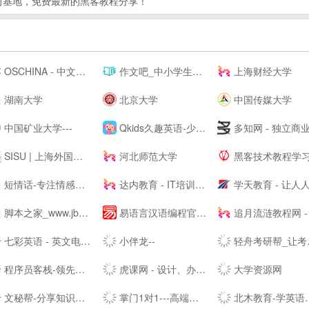
习基地，免费最新的黑客教程分享！
OSCHINA - 中文开源技术交流社区
作文吧_中小学生作文网_优秀作文大全
上海财经大学
湖南大学
北京大学
中国传媒大学
中国矿业大学---
Qkids久趣英语-少儿英语-全英文授课
多知网 - 独立商业视角 新锐教育观
SISU | 上海外国语大学
河北师范大学
黑客技术教程学习基地 - 吾爱漏
短情话-专注情感语录精选
达内教育 - IT培训/UI设计/运营/影视特效培训机构
学天教育 - 让人人享有优质教
脚本之家_www.jb51.net
易语言汉语编程官方站
追月流涟教程网 - 最优秀的QQ技术网 - 技术资源网 - 分享技术教程QQ资源
七彩英语 - 英文电子书下载站 PDF|TXT格式英文原版原著下载
小伴龙--
轻舟考研帮_让考研简单不孤单！_考研网（kaoyan.com）
程序员客栈-领先的程序员自由工作平台-程序员兼职
虎课网 - 设计、办公软件视频教程在线学习_ 每天免费学一课
大学资源网
文秘帮-分享知识，共创价值！
掌门1对1---高端中小学在线教育辅导品牌-名校精英在线教学-掌门一对一-掌门优课升级版
北木教育-学英语，和你在一起-北木网