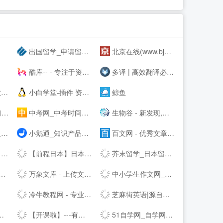
出国留学_申请留学指导_专业的留学咨询中介-启德教育
北京在线(www.bjol.com.cn) - 东方在线-北京城市网-北京之窗-北京城市--,www.bjol.com.cn
酷库-- - 专注于资源分享的blog
多译 | 高效翻译必备工具 - 免费文档在线翻译 百度 谷歌 有道 翻译
察
小白学堂-插件 资源 Idea 破解码 激活码 idea激活码 程序员
鲸鱼
洞
中考网_中考时间_中考分数线_中考成绩查询
生物谷 - 新发现,新技术,新产业 - 生物医药新媒体门户
育
小鹅通_知识产品与用户服务的私域运营工具
百文网 - 优秀文章分享平台
网
【前程日本】日本留学_日本读研_14年专注日本优质院校申请
芥末留学_日本留学_韩国留学_英澳留学_值得信赖的在线留学申请平台
万象文库 - 上传文档分享的网站
中小学生作文网_中考高考满分作文_初中作文_高中优秀作文大全
冷牛教程网 - 专业的网络资源分享基地
芝麻街英语|源自美国《芝麻街》3-12岁高端少儿英语教育品牌
【开课啦】---有用，有趣，有成长！
51自学网_自学网_软件自学网-51自学网--