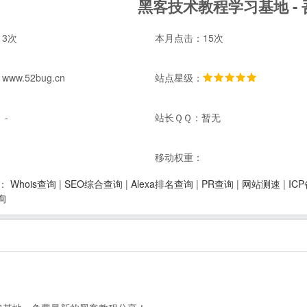
黑客技术教程学习基地 -
3次
本月点击：15次
w.52bug.cn
站点星级：
 -
站长ＱＱ：暂无
：
移动权重：
Whois查询
|
SEO综合查询
|
Alexa排名查询
|
PR查询
|
网站测速
|
IC
：
询