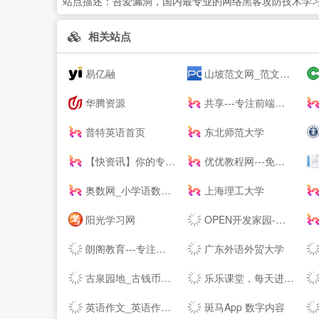
站点描述：
吾爱漏洞，国内最专业的网络黑客攻防技术学
相关站点
易亿融
山坡范文网_范文_免费范文_工作总结
华腾资源
共享---专注前端行业精选-分享最具有价值的内容-鹏仔先生的--
普特英语首页
东北师范大学
【快资讯】你的专属资讯平台
优优教程网---免费自学软件就上优优网-PS,AI,C4D,AE,UI,Sketch,平面,海报等原创免费教程在线学习-UiiiUiii--
奥数网_小学语数英、家庭教育专业网站
上海理工大学
阳光学习网
OPEN开发家园-为开发爱好者分享技巧！
朗阁教育---专注雅思培训、新托福、SAT等出国留学英语考试留学培训机构
广东外语外贸大学
古泉园地_古钱币_机制币_金银锭_杂项
乐乐课堂，每天进步多一点！
英语作文_英语作文大全_英语作文网
斑马App 数字内容