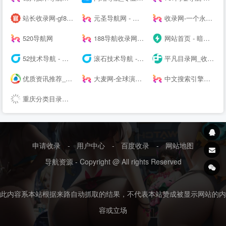
站长收录网-gf8.top-秒收录导航-名站网址导航-网站收录-快速收录-技术导航-SEO导航
元圣导航网 - 专业的网址导航
收录网-一个永久免费提交秒收录正规好站的网址导航大全
520导航网
188导航收录网_自动秒收录|技术导航|站长导航|网址导航|免费收录网|自动链接|友情链接网
网站首页 - 暗夜云导航-暗夜云导航
52技术导航 - 学技术,查资源,看资讯,就上52技术导航
滚石技术导航 - QQ技术导航天下网__免费网站分类收录
平凡目录网_收录网址
优质资讯推荐_腾讯网
大麦网-全球演出赛事官方购票平台-100%正品、先付先抢、在线选座！
中文搜索引擎指南网「搜网」- 让您搜索更快更准确！
重庆分类目录网_免费收录网站提交
申请收录
-
用户中心
-
百度收录
-
网站地图
导航资源 - Copyright @ All rights Reserved
此内容系本站根据来路自动抓取的结果，不代表本站赞成被显示网站的内
容或立场