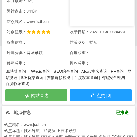
本月点击：9次
累计点击：344次
站点域名：www.jsdh.cn
站点星级：
收录日期：2022-10-30 03:04:31
备案信息： -
站长ＱＱ：暂无
所属分类：
网址导航
百度权重：
移动权重：
搜狗权重：
Whois查询
|
SEO综合查询
|
Alexa排名查询
|
PR查询
|
网
快捷查询：
站测速
|
ICP备案查询
|
友情链接检测
|
百度权重查询
|
网站安全检测
|
百度收录查询
网站直达
点赞 [0]
站点信息
已推送！
站点域名：
www.jsdh.cn
站点标题：
技术导航 - 找资源,上技术导航!
站点关键：
技术导航,QQ技术导航,导航天下,技术导航,娱乐网,QQ技术,QQ