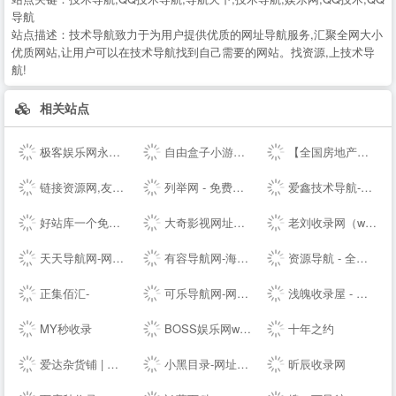
导航
站点描述：
技术导航致力于为用户提供优质的网址导航服务,汇聚全网大小
优质网站,让用户可以在技术导航找到自己需要的网站。找资源,上技术导
航!
相关站点
极客娱乐网永久发布页
自由盒子小游戏平台
【全国房地产门户|房地产网】-实播看房抢优惠-全国房天下
链接资源网,友情链接平台，免费链接，网址收录
列举网 - 免费分类信息发布平台
爱鑫技术导航-精选QQ技术资源网址导航，学技术,找资源,从这里开始
好站库一个免费提交网站网址收录好站的分类目录导航大全
大奇影视网址导航-提供高清电影,热播电视剧,免费小说专业影视导航,自动秒收录！
老刘收录网（www.llshoulu.com）-老刘友情链接交换-老刘自助链接提交-老刘技术导航-老刘自动秒收录
天天导航网-网站收录-技术导航
有容导航网-海纳百川，有容乃大
资源导航 - 全网资源免费下载及技术导航收录分享平台
正集佰汇-
可乐导航网-网站收录-技术导航
浅魄收录屋 - 全网站点的精致导航目录系统
MY秒收录
BOSS娱乐网www.rs669.com _ 免费，资源，教程，软件，技术，货源，活动，游戏
十年之约
爱达杂货铺 | 收集那些有用的东西|爱达导航
小黑目录-网址分类目录网站大全
昕辰收录网