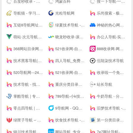
百度秒收录 - 免费收录网站,迅速提升流量|NinHuLINK
鸿蒙百科
搜一下导航-一个聚合所有网站的主页，并打造最具影响力的站长导航及站长分享推广平台！葫芦导航_大咖技术导航_国际网址导航_网址导航_设计素材导航_小K网_小刀网_吾爱破解_站长导航网、滚石技术导航网、名站网址导航、网址大全、网址之家。
导航猫 - 学习技术 从这里开始
光粒导航网
乐尚搜索 - 极简多引擎主页
互链8导航网址收录-互链8网址导航
绿夏技术导航 - 精选优质技术_资源网址导航
神秘的热心网友 - 收集免费实用有趣的东西，做最好的资源导航
萌站·次元导航，ACG第一站，二次元导航之门，收藏我的二次元(づ￣ 3￣)づ
晓龙秒收录-滚石技术导航-来访自动收录
办公人导航-实用的办公生活导航网站！
368网站目录网-免费发布收录优秀网站_网址分类提交_网站大全导航
521收录网-自动秒收录
888收录网-网站收录-网址收录-自动秒收录
技术黑客导航(www.jshkw.com)-站长导航,免费收录网址,实用网址导航,资源导航网
四人导航_免费导航网站|免费网站收录|免费网站分类目录
伍陆柒技术导航
520导航网---24H自动收录
521收录网-自动秒收录
收录啦一个免费提交网站网址收录好站的分类目录导航大全
技术导航 - 找资源,上技术导航!
重庆分类目录网_免费收录网站提交
站长导航
掌酷导航 | 专注影音娱乐的网址导航
789导航-小k技术网,小刀娱乐网
牛奶导航 - 分类目录导航网_资源网站大全_站长资源分享网
零点四导航 | 优秀网站聚集地
9导航网 - QQ导航资源_SEO优化_原创IT站长9导航网
旧梦技术导航 - 技术导航网,资源网,滚石导航网,技术导航,小刀娱乐网,学技术 找资源 从这里开始
绿匣子导航 – 电影电视剧导航 – 24H秒收录网址导航网站
饮食技术导航 - 免费收录精品资源网址技术导航 学习技术 从这里开始
第一分类目录网-七嫂网址导航,网站目录「实用的分类目录网站大全」
锦川技术导航网 - 小刀娱乐网,QQ资源吧,滚石导航网,锦川资源库,小刀娱乐网, 找资源 学习技术 从这里开始
网站导航_专业网站分类目录网站大全_淘站目录网
7e7网址导航-网站大全-免费网站收录