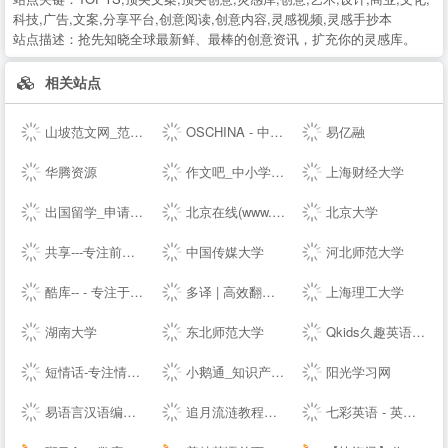
科技,广告,文案,分享平台,创意阅读,创意内容,灵感视频,灵感手抄本
站点描述：
抢先知晓全球最新鲜、最棒的创意资讯，扩充你的灵感库。
相关站点
山坡范文网_范文_免费范文_工作总结
OSCHINA - 中文开源技术交流社区
易亿融
华腾资源
作文吧_中小学生作文网_优秀作文大全
上海财经大学
出国留学_申请留学指导_专业的留学咨询中介-启德教育
北京在线(www.bjol.com.cn) - 东方在线-北京城市网-北京之窗-北京城市--,www.bjol.com.cn
北京大学
共享---专注前端行业精选-分享最具有价值的内容-鹏仔先生的--
中国传媒大学
河北师范大学
酷库-- - 专注于资源分享的blog
多译 | 高效翻译必备工具 - 免费文档在线翻译 百度 谷歌 有道 翻译
上海理工大学
湖南大学
东北师范大学
Qkids久趣英语-少儿英语-全英文授课
短情话-专注情感语录精选
小鹅通_知识产品与用户服务的私域运营工具
阳光学习网
易语言汉语编程官方站
追月流涟教程网 - 最优秀的QQ技术网 - 技术资源网 - 分享技术教程QQ资源网
七彩英语 - 英文电子书下载站 PDF|TXT格式英文原版原著下载