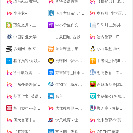
斑马App 数字内容
普特英语首页
【快资讯】你的专属资讯平台
小伴龙--
轻舟考研帮_让考研简单不孤单！_考研网（kaoyan.com）
奥数网_小学语数英、家庭教育专业网站
万象文库 - 上传文档分享的网站
中小学生作文网_中考高考满分作文_初中作文_高中优秀作文大全
SISU | 上海外国语大学
中国矿业大学---
古泉园地_古钱币_机制币_金银锭_杂项
达内教育 - IT培训/UI设计/运营/影视特效培训机构
多知网 - 独立商业视角 新锐教育观察
乐乐课堂，每天进步多一点！
小白学堂-插件 资源 Idea 破解码 激活码 idea激活码 程序员
程序员客栈-领先的程序员自由工作平台-程序员兼职
虎课网 - 设计、办公软件视频教程在线学习_ 每天免费学一课
中考网_中考时间_中考分数线_中考成绩查询
冷牛教程网 - 专业的网络资源分享基地
芥末留学_日本留学_韩国留学_英澳留学_值得信赖的在线留学申请平台
朗阁教育---专注雅思培训、新托福、SAT等出国留学英语考试留学培训机构
广东外语外贸大学
生物谷 - 新发现,新技术,新产业 - 生物医药新媒体门户
芝麻街英语|源自美国《芝麻街》3-12岁高端少儿英语教育品牌
英语作文_英语作文大全_英语作文网
鲸鱼
文秘帮-分享知识，共创价值！
掌门1对1---高端中小学在线教育辅导品牌-名校精英在线教学-掌门一对一-掌门优课升级版
优优教程网---免费自学软件就上优优网-PS,AI,C4D,AE,UI,Sketch,平面,海报等原创免费教程在线学习-UiiiUiii--
聚芝麻 - 便捷的网址大全站，网址查询就是这么简单！
四大名著 | 古典四大名著小说
学天教育 - 让人人享有优质教育
北木教育-学英语，和你在一起-北木网
【开课啦】---有用，有趣，有成长！
百文网 - 优秀文章分享平台
OPEN开发家园-为开发爱好者分享技巧！