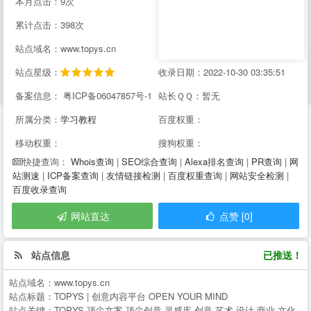
本月点击：9次
累计点击：398次
站点域名：www.topys.cn
站点星级：
收录日期：2022-10-30 03:35:51
备案信息： 粤ICP备06047857号-1
站长ＱＱ：暂无
所属分类：
学习教程
百度权重：
移动权重：
搜狗权重：
Whois查询
|
SEO综合查询
|
Alexa排名查询
|
PR查询
|
网
快捷查询：
站测速
|
ICP备案查询
|
友情链接检测
|
百度权重查询
|
网站安全检测
|
百度收录查询
网站直达
点赞 [0]
站点信息
已推送！
站点域名：
www.topys.cn
站点标题：
TOPYS | 创意内容平台 OPEN YOUR MIND
站点关键：
TOPYS,顶尖文案,顶尖创意,灵感库,创意,艺术,设计,商业,文化,