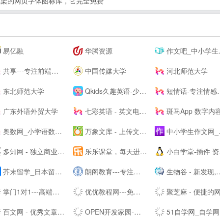
于css框架的网页字体图标库，它完全免费
易亿融
华腾资源
作文吧_中小学生作文网_优秀作文大全
共享---专注前端行业精选-分享最具有价值的内容-鹏仔先生的--
中国传媒大学
河北师范大学
东北师范大学
Qkids久趣英语-少儿英语-全英文授课
短情话-专注情感语录精选
广东外语外贸大学
七彩英语 - 英文电子书下载站 PDF|TXT格式英文原版原著下载
斑马App 数字内
奥数网_小学语数英、家庭教育专业网站
万象文库 - 上传文档分享的网站
中小学生作文网_中考高考满分作文_初中作文_高中优秀作文大全
多知网 - 独立商业视角 新锐教育观察
乐乐课堂，每天进步多一点！
小白学堂-插件 资源 Idea 破解码 激活码 idea激活码 程序员
芥末留学_日本留学_韩国留学_英澳留学_值得信赖的在线留学申请平台
朗阁教育---专注雅思培训、新托福、SAT等出国留学英语考试留学培训机构
生物谷 - 新发现,新技术,新产业 - 生物医药新媒体门户
掌门1对1---高端中小学在线教育辅导品牌-名校精英在线教学-掌门一对一-掌门优课升级版
优优教程网---免费自学软件就上优优网-PS,AI,C4D,AE,UI,Sketch,平面,海报等原创免费教程在线学习-UiiiUiii--
聚芝麻 - 便捷的网址大全站，网址查询就是这么简单
百文网 - 优秀文章分享平台
OPEN开发家园-为开发爱好者分享技巧！
51自学网_自学网_软件自学网-51自学网--