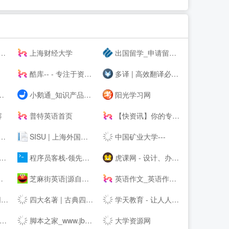
上海财经大学
出国留学_申请留学指导_专业的留学咨询中介-启德教育
酷库-- - 专注于资源分享的blog
多译 | 高效翻译必备工具 - 免费文档在线翻译 百度 谷歌 有道 翻译
小鹅通_知识产品与用户服务的私域运营工具
阳光学习网
容
普特英语首页
【快资讯】你的专属资讯平台
SISU | 上海外国语大学
中国矿业大学---
程序员客栈-领先的程序员自由工作平台-程序员兼职
虎课网 - 设计、办公软件视频教程在线学习_ 每天免费学一课
芝麻街英语|源自美国《芝麻街》3-12岁高端少儿英语教育品牌
英语作文_英语作文大全_英语作文网
！
四大名著 | 古典四大名著小说
学天教育 - 让人人享有优质教育
脚本之家_www.jb51.net
大学资源网