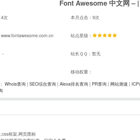
Font Awesome 中文网 –
4次
本月点击：9次
w.fontawesome.com.cn
站点星级：
 -
站长ＱＱ：暂无
：
移动权重：
Whois查询
|
SEO综合查询
|
Alexa排名查询
|
PR查询
|
网站测速
|
IC
：
询
标,css框架,网页图标