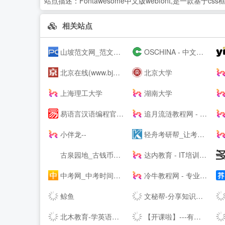
站点描述：
Fontawesome中文版webfont,是一款基
相关站点
山坡范文网_范文_免费范文_工作总结
OSCHINA - 中文开源技术交流社区
北京在线(www.bjol.com.cn) - 东方在线-北京城市网-北京之窗-北京城市--,www.bjol.com.cn
北京大学
上海理工大学
湖南大学
易语言汉语编程官方站
追月流涟教程网 - 最优秀的QQ技术网 - 技术资源网 - 分享技术教程QQ资源网
小伴龙--
轻舟考研帮_让考研简单不孤单！_考研网（kaoyan.com）
古泉园地_古钱币_机制币_金银锭_杂项
达内教育 - IT培训/UI设计/运营/影视特效培训机构
中考网_中考时间_中考分数线_中考成绩查询
冷牛教程网 - 专业的网络资源分享基地
鲸鱼
文秘帮-分享知识，共创价值！
北木教育-学英语，和你在一起-北木网
【开课啦】---有用，有趣，有成长！