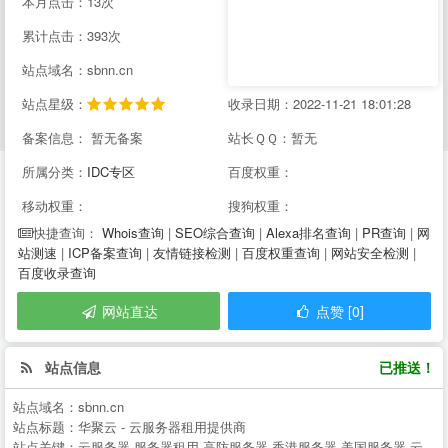
本月点击：13次
累计点击：393次
站点域名：sbnn.cn
站点星级：
收录日期：2022-11-21 18:01:28
备案信息： 暂无备案
站长ＱＱ：暂无
所属分类：
IDC专区
百度权重：
移动权重：
搜狗权重：
Whois查询
|
SEO综合查询
|
Alexa排名查询
|
PR查询
|
网
快捷查询：
站测速
|
ICP备案查询
|
友情链接检测
|
百度权重查询
|
网站安全检测
|
百度收录查询
网站直达
点赞 [0]
站点信息
已推送！
站点域名：
sbnn.cn
站点标题：
华聚云 - 云服务器租用提供商
站点关键：
云服务器,服务器租用,高防服务器,香港服务器,美国服务器,云