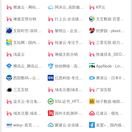
燃速云 - 网站首页
阿沐云_高防服务器_香港服务器_高性价比云计算产品
KP云
琳懿宝塔分销
行上云-企业级云服务器-虚拟云主机-高防服务器租用托管服务商
天互数据-百度BGP高防机房与云服务器租用托管服务中心！
互联时空-深圳云主机,云服务器租用,深圳H5网站建设,域名注册,企业建站,小程序制作,服务器租用
黎明云 - 企业级云服务器、服务器租用托管服务提供商
织梦园 - pbootcms模板_云优模板_Wordpress主题模板_网站模板下载站
互站网 - 国内知名的网站交易、源码交易、域名交易服务中心
恒速云-专注于优质美国香港云服务器
三零互联-助力上云
浅蓝云
琳懿主机分销
快速排名_SEO关键词优化_SEO网站优化平台「推否SEO」
腾讯云_腾讯云腾讯课堂--
快快网络 - 高防服务器租用,DDOS高防清洗,高防BGP服务器
AppNode - Linux服务器集群管理面板
西部数码---云服务器-虚拟主机-域名注册,20年知名云服务商！
亿恩科技-专注服务器托管22年
乘浪云 - 日本VPS_美国VPS_香港云主机_美国服务器_Linode日本东京
三五互联
域名注册|域名查询|域名申请|虚拟主机|企业邮箱|网站建设|云主机|网站安全证书|CA证书|尽在阳光互联
广深互联
柒天云-专注免备案云主机vps服务器|美国高防香港vps|高防cdn|高防主机空间|就上柒天云
SSL证书_HTTPS加密_国密SSL数字证书 - 沃通CA【--】
桔子数据-铭联科技-企业级云服务器、虚拟主机、服务器租用托管服务提供商-桔子数据
域名注册,域名交易,虚拟主机,企业建站和企业邮箱-GoDaddy中文站
国外主机测评-专注国外VPS_云服务器_独立服务器_国外主机_外贸主机
亿速云 - 领先的云服务器、高防服务器、香港服务器云计算服务商！
wdcp--首页，免费好用易用的Linux服务器云主机管理系统面板
聚捷云-企业级云服务器、虚拟主机、服务器租用托管服务提供商
友盟+，国内领先的开发者服务及数据智能服务商