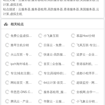
计算,虚拟主机
站点描述：
云服务器,服务器租用,高防服务器,香港服务器,美国服务器,云
计算,虚拟主机
相关站点
免费公益虚拟主机|雷电云互联-公益挂机宝_公益vps挂机宝_公益云电脑_3元挂机宝_4元挂机宝_低价挂机宝_低价云电脑_5元挂机宝_达龙云电脑-挂机宝官网
小飞象互联
慕蕊Host分销
雅琴主机分销
日落云 - 免费云服务器免费主机专注优质云服务
飞凤互联-专注|云主机|云空间|vps主机|拨号vps|虚拟主机|挂机宝|电信服务器|香港服务器
火山互联 - 专注Linux应用,弹性云主机 - 四川火山互联信息科技有限责任公司
快速云-高防服务器租用秒解-香港vps-香港云服务器-江苏高防BGP服务器租用-快速云
追梦云 - 企业级定制高防云服务器、虚拟主机、服务器租用托管服务提供商
ipzh海外域名平台
首页 | 众创逸云 - 为全民开发者而生的专业云服务器
香港福利机、香港云服务器、美国站群VPS及物理主机提供商
专注|域名注册|com域名|cn域名|vip域名|pw域名|优质域名|无限空间|免费试用|ssl证书|-飞凤互联
专注|高端特价|活动主机| 无套路|续费同价|等主机服务器产品 - 飞凤互联
成都小程序开发_网站建设_小程序制作_自助建站_软件开发 - ⎛赤七互联⎞
网站首页 - 黑白云-用心服务
64云计算-首页演示
超级监控 - 网站服务器数据监控服务商
帝恩思-DNS.COM：DNS综合服务提供商-免费DNS解析-云解析-高防CDN-DNS劫持-SSL证书-网站劫持检测-宕机监控-云服务器ECS
服务器租用_服务器托管_虚拟主机_云主机_vps-紫田网络
全栈网,自学一个全栈工程师
腾讯云 - 产业智变 云启未来
华聚云 - 云服务器租用提供商
小飞象云分销系统