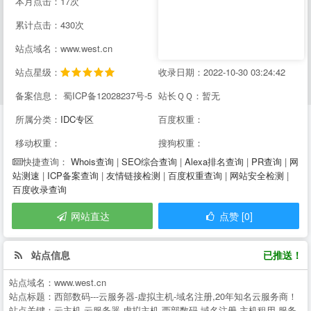
本月点击：17次
累计点击：430次
站点域名：www.west.cn
站点星级：
收录日期：2022-10-30 03:24:42
备案信息： 蜀ICP备12028237号-5
站长ＱＱ：暂无
所属分类：
IDC专区
百度权重：
移动权重：
搜狗权重：
Whois查询
|
SEO综合查询
|
Alexa排名查询
|
PR查询
|
网
快捷查询：
站测速
|
ICP备案查询
|
友情链接检测
|
百度权重查询
|
网站安全检测
|
百度收录查询
网站直达
点赞 [0]
站点信息
已推送！
站点域名：
www.west.cn
站点标题：
西部数码---云服务器-虚拟主机-域名注册,20年知名云服务商！
站点关键：
云主机,云服务器,虚拟主机,西部数码,域名注册,主机租用,服务