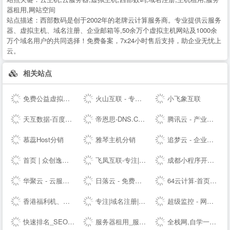
器租用,网站空间
站点描述：
西部数码是创于2002年的老牌云计算服务商。专业提供云服务
器、虚拟主机、域名注册、企业邮箱等,50余万个虚拟主机网站及1000余
万个域名用户的共同选择！免费备案，7x24小时售后支持，助企业无忧上
云。
相关站点
免费公益虚拟主机|雷电云互联-公益挂机宝_公益vps挂机宝_公益云电脑_3元挂机宝_4元挂机宝_低价挂机宝_低价云电脑_5元挂机宝_达龙云电脑-挂机宝官网
火山互联 - 专注Linux应用,弹性云主机 - 四川火山互联信息科技有限责任公司
小飞象互联
天互数据-百度BGP高防机房与云服务器租用托管服务中心！
帝恩思-DNS.COM：DNS综合服务提供商-免费DNS解析-云解析-高防CDN-DNS劫持-SSL证书-网站劫持检测-宕机监控-云服务器ECS
腾讯云 - 产业智变 云启未来
慕蕊Host分销
雅琴主机分销
追梦云 - 企业级定制高防云服务器、虚拟主机、服务器租用托管服务提供商
首页 | 众创逸云 - 为全民开发者而生的专业云服务器
飞凤互联-专注|云主机|云空间|vps主机|拨号vps|虚拟主机|挂机宝|电信服务器|香港服务器
成都小程序开发_网站建设_小程序制作_自助建站_软件开发 - ⎛赤七互联⎞
华聚云 - 云服务器租用提供商
日落云 - 免费云服务器免费主机专注优质云服务
64云计算-首页演示
香港福利机、香港云服务器、美国站群VPS及物理主机提供商
专注|域名注册|com域名|cn域名|vip域名|pw域名|优质域名|无限空间|免费试用|ssl证书|-飞凤互联
超级监控 - 网站服务器数据监控服务商
快速排名_SEO关键词优化_SEO网站优化平台「推否SEO」
服务器租用_服务器托管_虚拟主机_云主机_vps-紫田网络
全栈网,自学一个全栈工程师