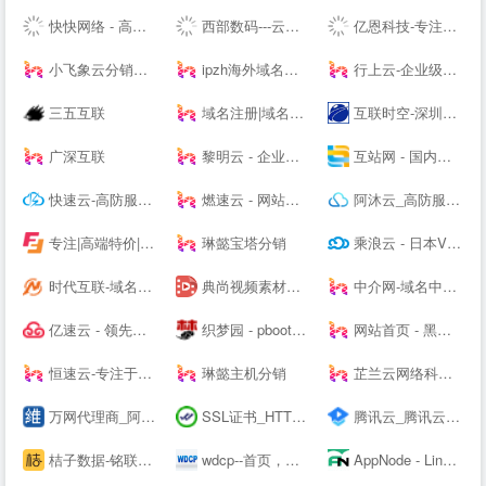
快快网络 - 高防服务器租用,DDOS高防清洗,高防BGP服务器
西部数码---云服务器-虚拟主机-域名注册,20年知名云服务商！
亿恩科技-专注服务器托管22年
小飞象云分销系统
ipzh海外域名平台
行上云-企业级云服务器-虚拟云主机-高防服务器租用托管服务商
三五互联
域名注册|域名查询|域名申请|虚拟主机|企业邮箱|网站建设|云主机|网站安全证书|CA证书|尽在阳光互联
互联时空-深圳云主机,云服务器租用,深圳H5网站建设,域名注册,企业建站,小程序制作,服务器租用
广深互联
黎明云 - 企业级云服务器、服务器租用托管服务提供商
互站网 - 国内知名的网站交易、源码交易、域名交易服务中心
快速云-高防服务器租用秒解-香港vps-香港云服务器-江苏高防BGP服务器租用-快速云
燃速云 - 网站首页
阿沐云_高防服务器_香港服务器_高性价比云计算产品
专注|高端特价|活动主机| 无套路|续费同价|等主机服务器产品 - 飞凤互联
琳懿宝塔分销
乘浪云 - 日本VPS_美国VPS_香港云主机_美国服务器_Linode日本东京
时代互联-域名注册查询,虚拟主机,云服务器租用等领导品牌服务
典尚视频素材网:高清视频素材下载网站,视频素材、AE模板素材下载、AE素材、舞台背景视频、LED背景视频免费下载、会声会影、Pr模板、edius模板
中介网-域名中介_网站中介_第三方中介交易平台-zhongjie.com
亿速云 - 领先的云服务器、高防服务器、香港服务器云计算服务商！
织梦园 - pbootcms模板_云优模板_Wordpress主题模板_网站模板下载站
网站首页 - 黑白云-用心服务
恒速云-专注于优质美国香港云服务器
琳懿主机分销
芷兰云网络科技-领先的云计算服务商！[www.zhilanit.com]-四川成都天府热线高防服务器,德阳高防服务器,成都服务器托管,成都服务器租用,成都云服务器,成都高防vps,云计算
万网代理商_阿里云代理商_虚拟主机_网页空间_企业邮箱_域名注册
SSL证书_HTTPS加密_国密SSL数字证书 - 沃通CA【--】
腾讯云_腾讯云腾讯课堂--
桔子数据-铭联科技-企业级云服务器、虚拟主机、服务器租用托管服务提供商-桔子数据
wdcp--首页，免费好用易用的Linux服务器云主机管理系统面板
AppNode - Linux服务器集群管理面板