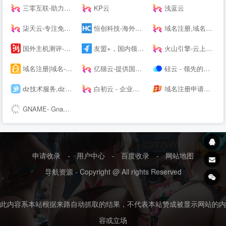
三零互联-助力上云
KP云
浅蓝云
柒天云-专注免备案云主机vps服务器|美国高防香港vps|高防cdn|高防主机空间|就上柒天云
恒创科技-海外数据中心服务商_香港服务器_海外云服务器
域名注册,域名交易,虚拟主机,企业建站和企业邮箱-GoDaddy中文站
国外主机测评-专注国外VPS_云服务器_独立服务器_国外主机_外贸主机
友盟+，国内领先的开发者服务及数据智能服务商
火山引擎-云上增长新动力
域名注册|域名--|企业拼音域名|域名中介|域名代售|域名代购|域名中介交易-米仓网
亿猫云-提供国外免费虚拟主机,免费服务器,美国免费虚拟主机,挂机宝-
硅云 - 领先的出海IaaS云计算基础设施服务提供商
dz技术服务,dz搬迁升级,discuz使用教程,dz挂马处理-Discuz!论坛建站一站式服务:当流科技 - Powered by Discuz!
白初云 - 企业级高可用云服务器
域名注册申请查询交易门户|域名中介|商标注册|云计算|主机|SSL证书-尽在爱名网
GNAME- Gname is a great domain management platform
申请收录
-
用户中心
-
百度收录
-
网站地图
导航资源 - Copyright @ All rights Reserved
此内容系本站根据来路自动抓取的结果，不代表本站赞成被显示网站的内
容或立场