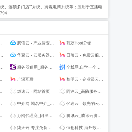
*系统、连锁多门店**系统、跨境电商系统等；应用于直播电
94
腾讯云 - 产业智变 云启未来
慕蕊Host分销
华聚云 - 云服务器租用提供商
日落云 - 免费云服务器免费主机专注优质云服务
服务器租用_服务器托管_虚拟主机_云主机_vps-紫田网络
全栈网,自学一个全栈工程师
广深互联
黎明云 - 企业级云服务器、服务器租用托管服务提供商
燃速云 - 网站首页
阿沐云_高防服务器_香港服务器_高性价比云计算产品
中介网-域名中介_网站中介_第三方中介交易平台-zhongjie.com
亿速云 - 领先的云服务器、高防服务器、香港服务器云计算服务商！
万网代理商_阿里云代理商_虚拟主机_网页空间_企业邮箱_域名注册
腾讯云_腾讯云腾讯课堂--
柒天云-专注免备案云主机vps服务器|美国高防香港vps|高防cdn|高防主机空间|就上柒天云
恒创科技-海外数据中心服务商_香港服务器_海外云服务器