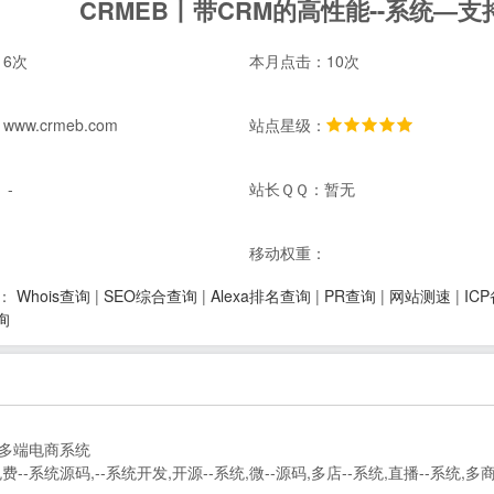
CRMEB丨带CRM的高性能--系统—
6次
本月点击：10次
ww.crmeb.com
站点星级：
 -
站长ＱＱ：暂无
：
移动权重：
Whois查询
|
SEO综合查询
|
Alexa排名查询
|
PR查询
|
网站测速
|
IC
：
询
言多端电商系统
免费--系统源码,--系统开发,开源--系统,微--源码,多店--系统,直播--系统,多