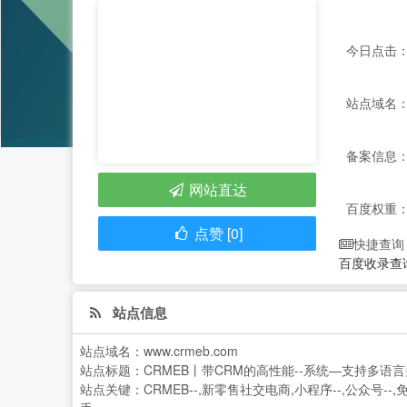
今日点击：
站点域名：w
备案信息：
网站直达
百度权重
点赞 [0]
快捷查询
百度收录查
站点信息
站点域名：
www.crmeb.com
站点标题：
CRMEB丨带CRM的高性能--系统—支持多语
站点关键：
CRMEB--,新零售社交电商,小程序--,公众号--,