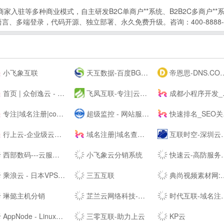
商家入驻等多种商业模式，自主研发B2C单商户**系统、B2B2C多商户*
多端登录，代码开源、独立部署、永久免费升级。咨询：400-8888-7
小飞象互联
天互数据-百度BGP高防机房与云服务器租用托管服务中心！
帝恩思-DNS.COM：DNS综合服务提供商-免费DNS解析-云解析-高防CDN-DNS劫持-SSL证书-网站劫持检测-宕机监控-云服务器ECS
首页 | 众创逸云 - 为全民开发者而生的专业云服务器
飞凤互联-专注|云主机|云空间|vps主机|拨号vps|虚拟主机|挂机宝|电信服务器|香港服务器
成都小程序开发_网站建设_小程序制作_自助建站_软件开发 - ⎛赤七互联⎞
专注|域名注册|com域名|cn域名|vip域名|pw域名|优质域名|无限空间|免费试用|ssl证书|-飞凤互联
超级监控 - 网站服务器数据监控服务商
快速排名_SEO关键词优化_SEO网站优化平台「推否SEO」
行上云-企业级云服务器-虚拟云主机-高防服务器租用托管服务商
域名注册|域名查询|域名申请|虚拟主机|企业邮箱|网站建设|云主机|网站安全证书|CA证书|尽在阳光互联
互联时空-深圳云主机,云服务器租用,深圳H5网站建设,域名注册,企业建站,小程序制作,服务器租用
西部数码---云服务器-虚拟主机-域名注册,20年知名云服务商！
小飞象云分销系统
快速云-高防服务器租用秒解-香港vps-香港云服务器-江苏高防BGP服务器租用-快速云
乘浪云 - 日本VPS_美国VPS_香港云主机_美国服务器_Linode日本东京
三五互联
典尚视频素材网:高清视频素材下载网站,视频素材、AE模板素材下载、AE素材、舞台背景视频、LED背景视频免费下载、会声会影、Pr模板、edius模板
琳懿主机分销
芷兰云网络科技-领先的云计算服务商！[www.zhilanit.com]-四川成都天府热线高防服务器,德阳高防服务器,成都服务器托管,成都服务器租用,成都云服务器,成都高防vps,云计算
时代互联-域名注册查询,虚拟主机,云服务器租用等领导品牌服务
AppNode - Linux服务器集群管理面板
三零互联-助力上云
KP云