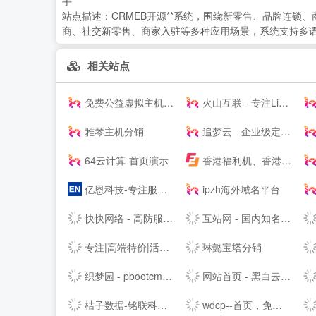
手
站点描述：
CRMEB开源**系统，围绕新零售、品牌连锁、
商、社交新零售、商家入驻等多种应用场景，系统支持多语言、
相关站点
免费公益虚拟主机|雷电云互联-公益挂机宝_公益vps挂机宝_公益云电脑_3元挂机宝_4元挂机宝_低价挂机宝_低价云电脑_5元挂机宝_达龙云电脑-挂机宝官网
火山互联 - 专注Linux应用,弹性云主机 - 四川火山互联信息科技有限责任公司
雅琴主机分销
追梦云 - 企业级定制高防云服务器、虚拟主机、服务器租用托管服务提供商
64云计算-首页演示
香港福利机、香港云服务器、美国站群VPS及物理主机提供商
亿恩科技-专注服务器托管22年
ipzh海外域名平台
快快网络 - 高防服务器租用,DDOS高防清洗,高防BGP服务器
互站网 - 国内知名的网站交易、源码交易、域名交易服务中心
专注|高端特价|活动主机| 无套路|续费同价|等主机服务器产品 - 飞凤互联
琳懿宝塔分销
织梦园 - pbootcms模板_云优模板_Wordpress主题模板_网站模板下载站
网站首页 - 黑白云-用心服务
桔子数据-铭联科技-企业级云服务器、虚拟主机、服务器租用托管服务提供商-桔子数据
wdcp--首页，免费好用易用的Linux服务器云主机管理系统面板