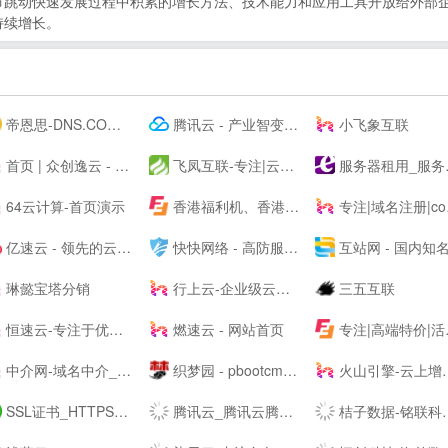
跳动快速发展过程中积累的增长方法、技术能力和应用工具开放给外部企
持续增长。
帝恩思-DNS.COM：DNS综合服务提供商-免费DNS解析-云解析-高防CDN-DNS劫持-SSL证书-网站劫持检测-宕机监控-云服务器ECS
腾讯云 - 产业智变 云启未来
小飞象互联
首页 | 众创逸云 - 为全民开发者而生的专业云服务器
飞凤互联-专注|云主机|云空间|vps主机|拨号vps|虚拟主机|挂机宝|电信服务器|香港服务器
服务器租用_服务器托管_虚拟主机_云主机_vps-紫田网络
64云计算-首页演示
香港福利机、香港云服务器、美国站群VPS及物理主机提供商
专注|域名注册|com域名|cn域名|vip域名|pw域名|优质域名|无限空间|免费试用|ssl证书|-飞凤互联
亿速云 - 领先的云服务器、高防服务器、香港服务器云计算服务商！
快快网络 - 高防服务器租用,DDOS高防清洗,高防BGP服务器
互站网 - 国内知名的网站交易、源码交易、域名交易服务中
琳懿宝塔分销
行上云-企业级云服务器-虚拟云主机-高防服务器租用托管服务商
三五互联
恒速云-专注于优质美国香港云服务器
燃速云 - 网站首页
专注|高端特价|活动主机| 无套路|续费同价|等主机服务器产品 - 飞凤互联
中介网-域名中介_网站中介_第三方中介交易平台-zhongjie.com
织梦园 - pbootcms模板_云优模板_Wordpress主题模板_网站模板下载站
火山引擎-云上增长新动力
SSL证书_HTTPS加密_国密SSL数字证书 - 沃通CA【--】
腾讯云_腾讯云腾讯课堂--
桔子数据-铭联科技-企业级云服务器、虚拟主机、服务器租用托管服务提供商-桔子数据