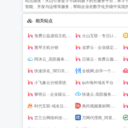
站点描述：
火山引擎是字节跳动旗下的云服务平台，将字节
智能、开发与运维等服务，帮助企业在数字化升级中实现
相关站点
免费公益虚拟主机|雷电云互联-公益挂机宝_公益vps挂机宝_公益云电脑_3元挂机宝_4元挂机宝_低价挂机宝_低价云电脑_5元挂机宝_达龙云电脑-挂机宝官网
火山互联 - 专注Linux应用,弹性云主机 - 四川火山互联信息科技有限责任公司
雅琴主机分销
追梦云 - 企业级定制高防云服务器、虚拟主机、服务器租用托管服务提供商
阿沐云_高防服务器_香港服务器_高性价比云计算产品
日落云 - 免费云服务器免费主机专注优质云服务
快速排名_SEO关键词优化_SEO网站优化平台「推否SEO」
全栈网,自学一个全栈工程师
小飞象云分销系统
ipzh海外域名平台
黎明云 - 企业级云服务器、服务器租用托管服务提供商
快速云-高防服务器租用秒解-香港vps-香港云服务器-江苏高防BGP服务器租用-快速云
时代互联-域名注册查询,虚拟主机,云服务器租用等领导品牌服务
典尚视频素材网:高清视频素材下载网站,视频素材、AE模板素材下载、AE素材、舞台背景视频、LED背景视频免费下载、会声会影、Pr模板、edius模板
芷兰云网络科技-领先的云计算服务商！[www.zhilanit.com]-四川成都天府热线高防服务器,德阳高防服务器,成都服务器托管,成都服务器租用,成都云服务器,成都高防vps,云计算
万网代理商_阿里云代理商_虚拟主机_网页空间_企业邮箱_域名注册