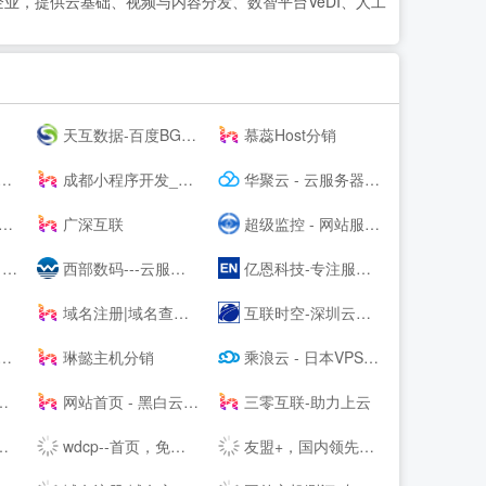
业，提供云基础、视频与内容分发、数智平台VeDI、人工
天互数据-百度BGP高防机房与云服务器租用托管服务中心！
慕蕊Host分销
成都小程序开发_网站建设_小程序制作_自助建站_软件开发 - ⎛赤七互联⎞
华聚云 - 云服务器租用提供商
广深互联
超级监控 - 网站服务器数据监控服务商
心
西部数码---云服务器-虚拟主机-域名注册,20年知名云服务商！
亿恩科技-专注服务器托管22年
域名注册|域名查询|域名申请|虚拟主机|企业邮箱|网站建设|云主机|网站安全证书|CA证书|尽在阳光互联
互联时空-深圳云主机,云服务器租用,深圳H5网站建设,域名注册,企业建站,小程序制作,服务器租用
琳懿主机分销
乘浪云 - 日本VPS_美国VPS_香港云主机_美国服务器_Linode日本东京
网站首页 - 黑白云-用心服务
三零互联-助力上云
wdcp--首页，免费好用易用的Linux服务器云主机管理系统面板
友盟+，国内领先的开发者服务及数据智能服务商