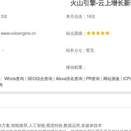
火山引擎-云上增长新
3次
本月点击：16次
w.volcengine.cn
站点星级：
 -
站长ＱＱ：暂无
：
移动权重：
Whois查询
|
SEO综合查询
|
Alexa排名查询
|
PR查询
|
网站测速
|
IC
：
询
决方案,智能推荐,人工智能,视觉特效,数据运营,多媒体技术