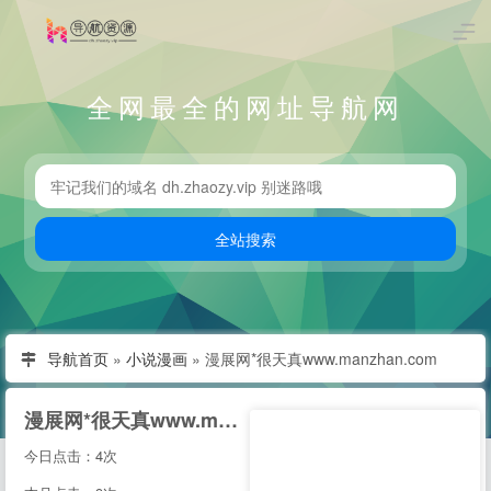
全网最全的网址导航网
导航首页
»
小说漫画
»
漫展网*很天真www.manzhan.com
漫展网*很天真www.manzhan.com
今日点击：4次