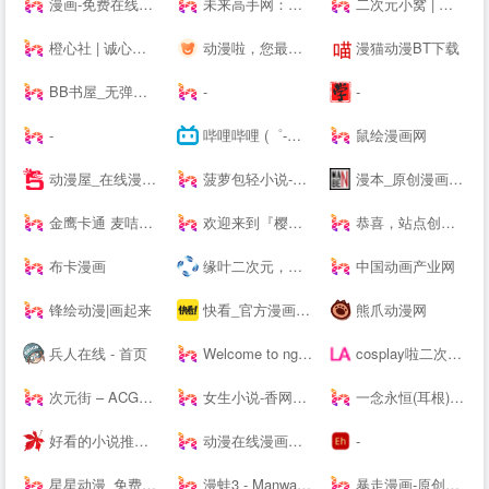
漫画-免费在线漫画网-漫画大全-漫画下载-CC图库漫画网
未来高手网：六一小兔快乐之家-始于1998年的老牌动漫网站
二次元小窝 | 二次元的旅途归宿
橙心社 | 诚心制作每一期节目
动漫啦，您最忠诚的漫画朋友
漫猫动漫BT下载
BB书屋_无弹窗_看网络小说就去BB书屋
-
-
-
哔哩哔哩 (゜-゜)つロ 干杯~-bilibili
鼠绘漫画网
动漫屋_在线漫画_为看漫画的人而生
菠萝包轻小说-SF轻小说国内最大轻小说原创网站|天火互动传媒
漫本_原创漫画发行平台_漫画_在线漫画
金鹰卡通 麦咭漫画 - (′▽`〃) - 麦咭麦咭网 maijimaiji.cn
欢迎来到『樱花大战社区』
恭喜，站点创建成功！
布卡漫画
缘叶二次元，动漫文章评论平台
中国动画产业网
锋绘动漫|画起来
快看_官方漫画_漫画大全免费--
熊爪动漫网
兵人在线 - 首页
Welcome to nginx!
cosplay啦二次元cosplay一站式网站：coser宣传,cos摄影-LA站
次元街 – ACG爱好者分享平台（ciyuanjie.cn）
女生小说-香网小说网|最新小说下载-最好看的原创言情小说
一念永恒(耳根),一念永恒最新章节_鸟书网
好看的小说推荐阅读_都市好看小说推荐 - 飞叶文学网
动漫在线漫画网_新全职猎人漫画_动漫情报漫画资讯-DMZX.com
-
星星动漫_免费动漫--网站_星星动漫网
漫蛙3 - Manwa3官方正版APP免费安装
暴走漫画-原创漫画社区