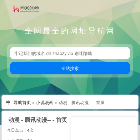
全网最全的网址导航网
导航首页
»
小说漫画
»
动漫 - 腾讯动漫-- - 首页
动漫 - 腾讯动漫-- - 首页
今日点击：4次