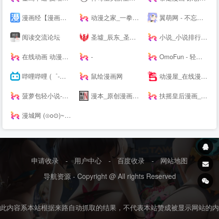
漫画经【漫画大全】免费版漫画--
动漫之家_一拳超人漫画_海贼王漫画_妖神记漫画-7e漫画
翼萌网 - 不忘初心 伴你同行
阅读交流论坛
圣墟_辰东_圣墟最新章节无弹窗-书海居
小说_小说排行榜_免费小说下载网_好看的小说网络尽在创世中文网
在线动画 动漫下载 - AGE动漫
-
OmoFun - 轻松追番无压力~(づ￣ 3￣)づ
哔哩哔哩 (゜-゜)つロ 干杯~-bilibili
鼠绘漫画网
动漫屋_在线漫画_为看漫画的人而生
菠萝包轻小说-SF轻小说国内最大轻小说原创网站|天火互动传媒
漫本_原创漫画发行平台_漫画_在线漫画
扶摇皇后漫画_艳遇公馆漫画_指染成婚漫画_耽美漫画_BL漫画 - 漫百分
漫城网 (⊙o⊙)~WOW~-www.acgwow.com
申请收录
-
用户中心
-
百度收录
-
网站地图
导航资源 - Copyright @ All rights Reserved
此内容系本站根据来路自动抓取的结果，不代表本站赞成被显示网站的内