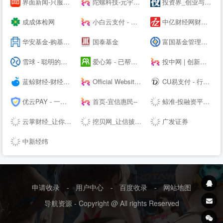
界面新闻-只服务于独立思考的人群-Jiemian.com
陀螺科技-元宇宙数字产业服务平台
投资界_创业与投资资讯平台
成成体检网
小白云支付 - 行业领先的免签约支付平台
中亿财经网财经门户
华安基金-购基费率0.1折起|金牛基金公司
国泰基金
富国基金管理有限公司
雪球 - 聪明的投资者都在这里
爱心筹 - 已帮近60万大病家庭筹到救命钱-筹款多，到账快！
投中网 | 创新经济的智识、洞见和未来
蓝鲸财经-财经信息服务平台
Official Website | Home | World-renowned digital asset management tool, supporting Bitcoin, Ethereum, EOS, Co--os, and other blockchains.
CU易支付 - 行业领先的免签约支付平台
优云PAY - 一个专业的码支付平台
首页-宜信惠民--
鲸准-投融资平台，极速融资，帮助创业者寻找天使投资人
云掌财经_让你更懂投资
挖贝网_让信披更及时
广发证券
中新经纬
申请收录
-
用户中心
-
百度收录
-
网站地图
导航资源 - Copyright @ All rights Reserved