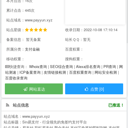
本月点击：16次
累计点击：445次
站点域名：www.payyun.xyz
站点星级：
收录日期：2022-10-08 17:10:14
备案信息： 暂无备案
站长ＱＱ：暂无
所属分类：
支付金融
百度权重：
移动权重：
搜狗权重：
Whois查询
|
SEO综合查询
|
Alexa排名查询
|
PR查询
|
网
快捷查询：
站测速
|
ICP备案查询
|
友情链接检测
|
百度权重查询
|
网站安全检测
|
百度收录查询
网站直达
点赞 [0]
站点信息
已推送！
站点域名：
www.payyun.xyz
站点标题：
Sin易支付 - 行业领先的免签约支付平台
站点关键：
易支付,彩虹易支付,聚合支付,支付宝免签约即时到账,支付平