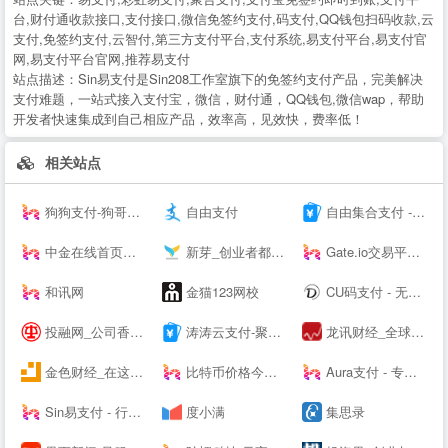
台,财付通收款接口,支付接口,微信免签约支付,码支付,QQ钱包扫码收款,云
支付,免签约支付,云智付,第三方支付平台,支付系统,易支付平台,易支付官
网,易支付平台官网,推荐易支付
站点描述：
Sin易支付是Sin208工作室旗下的免签约支付产品，完美解决
支付难题，一站式接入支付宝，微信，财付通，QQ钱包,微信wap，帮助
开发者快速集成到自己相应产品，效率高，见效快，费率低！
相关站点
狗狗支付-狗哥之国
自由支付
自由集合支付 - 行业领先的免签约支付平台
中金在线首页：财经 _ 股票 _ 证券 _ 金融 _ 财经--
新芽_创业者都关注的资本聚集地
Gate.io交易平台--
和讯网
金猫123网校
CU码支付 - 无需担心第三方跑路 资金无托管直接到账 免费帮助个人实现支付免签对接
投融网_公司香港上市_港股IPO_赴港上市_企业项目投融资服务平台
涛涛云支付-聚合易支付 - 行业领先的免签约支付平台
龙讯财经_全球大宗商品_黄金_原油_外汇_股市资讯平台
金色财经_在这里，读懂区块链
比特币价格今日行情_BTC价格走势_比特币价格 - 风信子
Aura支付 - 专业支付技术服务商 - 支付接口-三方支付接口-四方支付接口！
Sin易支付 - 行业领先的免签约支付平台
度小满
集思录