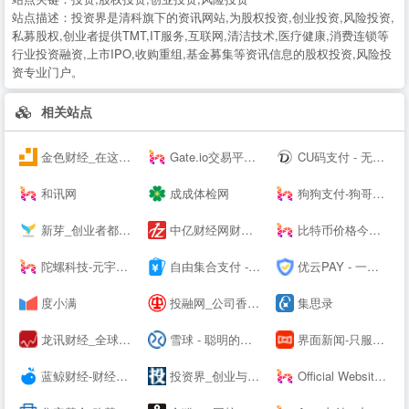
站点描述：
投资界是清科旗下的资讯网站,为股权投资,创业投资,风险投资,
私募股权,创业者提供TMT,IT服务,互联网,清洁技术,医疗健康,消费连锁等
行业投资融资,上市IPO,收购重组,基金募集等资讯信息的股权投资,风险投
资专业门户。
相关站点
金色财经_在这里，读懂区块链
Gate.io交易平台--
CU码支付 - 无需担心第三方跑路 资金无托管直接到账 免费帮助个人实现支付免签对接
和讯网
成成体检网
狗狗支付-狗哥之国
新芽_创业者都关注的资本聚集地
中亿财经网财经门户
比特币价格今日行情_BTC价格走势_比特币价格 - 风信子
陀螺科技-元宇宙数字产业服务平台
自由集合支付 - 行业领先的免签约支付平台
优云PAY - 一个专业的码支付平台
度小满
投融网_公司香港上市_港股IPO_赴港上市_企业项目投融资服务平台
集思录
龙讯财经_全球大宗商品_黄金_原油_外汇_股市资讯平台
雪球 - 聪明的投资者都在这里
界面新闻-只服务于独立思考的人群-Jiemian.com
蓝鲸财经-财经信息服务平台
投资界_创业与投资资讯平台
Official Website | Home | World-renowned digital asset management tool, supporting Bitcoin, Ethereum, EOS, Co--os, and other blockchains.