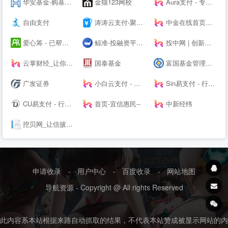
华安基金-购基费率0.1折起|金牛基金公司
金猫123网校
Aura支付 - 专业支付技术服务商 - 支付接口-三方支付接口-四方支付接口！
自由支付
涛涛云支付-聚合易支付 - 行业领先的免签约支付平台
中金在线首页：财经 _ 股票 _ 证券 _ 金融 _ 财经--
爱心筹 - 已帮近60万大病家庭筹到救命钱-筹款多，到账快！
鲸准-投融资平台，极速融资，帮助创业者寻找天使投资人
投中网 | 创新经济的智识、洞见和未来
云掌财经_让你更懂投资
国泰基金
富国基金管理有限公司
广发证券
小白云支付 - 行业领先的免签约支付平台
Sin易支付 - 行业领先的免签约支付平台
CU易支付 - 行业领先的免签约支付平台
首页-宜信惠民--
中新经纬
挖贝网_让信披更及时
申请收录
-
用户中心
-
百度收录
-
网站地图
导航资源 - Copyright @ All rights Reserved
此内容系本站根据来路自动抓取的结果，不代表本站赞成被显示网站的内