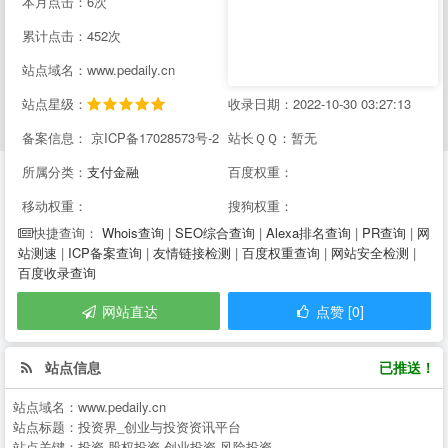
本月点击：6次
累计点击：452次
站点域名：www.pedaily.cn
站点星级：
收录日期：2022-10-30 03:27:13
备案信息： 京ICP备17028573号-2
站长ＱＱ：暂无
所属分类：
支付金融
百度权重：
移动权重：
搜狗权重：
Whois查询
|
SEO综合查询
|
Alexa排名查询
|
PR查询
|
网
快捷查询：
站测速
|
ICP备案查询
|
友情链接检测
|
百度权重查询
|
网站安全检测
|
百度收录查询
网站直达
点赞 [0]
站点信息
已推送！
站点域名：
www.pedaily.cn
站点标题：
投资界_创业与投资资讯平台
站点关键：
投资,股权投资,创业投资,风险投资