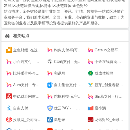
发展,区块链法律法规,比特币,区块链媒体,金色财经
站点描述：
金色财经是集行业新闻、资讯、行情、数据等一站式区块链产
业服务平台，我们追求及时、全面、专业、准确的资讯与数据，致力于为
区块链创业者以及数字货币投资者提供最好的产品和服务。
相关站点
金色财经_在这里，读懂区块链
狗狗支付-狗哥之国
Gate.io交易平台--
小白云支付 - 行业领先的免签约支付平台
CU码支付 - 无需担心第三方跑路 资金无托管直接到账 免费帮助个人实现支付免签对接
中金在线首页：财经 _ 股票 _ 证券 _ 金融 _ 财经--
比特币价格今日行情_BTC价格走势_比特币价格 - 风信子
和讯网
成成体检网
Aura支付 - 专业支付技术服务商 - 支付接口-三方支付接口-四方支付接口！
自由集合支付 - 行业领先的免签约支付平台
新芽_创业者都关注的资本聚集地
中亿财经网财经门户
陀螺科技-元宇宙数字产业服务平台
Sin易支付 - 行业领先的免签约支付平台
自由支付
优云PAY - 一个专业的码支付平台
度小满
投融网_公司香港上市_港股IPO_赴港上市_企业项目投融资服务平台
集思录
龙讯财经_全球大宗商品_黄金_原油_外汇_股市资讯平台