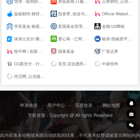
雪球 - 聪明的投资者都在这里
界面新闻-只服务于独立思考的人群-Jiemian.com
云掌财经_让你更懂投资
蓝鲸财经-财经信息服务平台
投资界_创业与投资资讯平台
Official Website | Home | World-renowned digital asset management tool, supporting Bitcoin, Ethereum, EOS, Co--os, and other blockchains.
华安基金-购基费率0.1折起|金牛基金公司
富国基金管理有限公司
金猫123网校
涛涛云支付-聚合易支付 - 行业领先的免签约支付平台
爱心筹 - 已帮近60万大病家庭筹到救命钱-筹款多，到账快！
鲸准-投融资平台，极速融资，帮助创业者寻找天使投资人
投中网 | 创新经济的智识、洞见和未来
国泰基金
广发证券
CU易支付 - 行业领先的免签约支付平台
首页-宜信惠民--
中新经纬
挖贝网_让信披更及时
申请收录
-
用户中心
-
百度收录
-
网站地图
导航资源 - Copyright @ All rights Reserved
此内容系本站根据来路自动抓取的结果，不代表本站赞成被显示网站的内