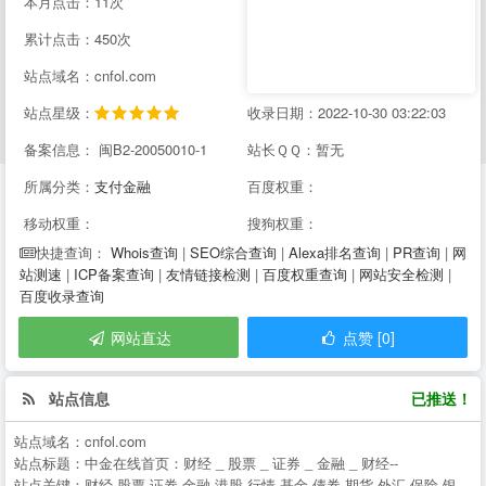
本月点击：11次
累计点击：450次
站点域名：cnfol.com
站点星级：
收录日期：2022-10-30 03:22:03
备案信息： 闽B2-20050010-1
站长ＱＱ：暂无
所属分类：
支付金融
百度权重：
移动权重：
搜狗权重：
Whois查询
|
SEO综合查询
|
Alexa排名查询
|
PR查询
|
网
快捷查询：
站测速
|
ICP备案查询
|
友情链接检测
|
百度权重查询
|
网站安全检测
|
百度收录查询
网站直达
点赞 [0]
站点信息
已推送！
站点域名：
cnfol.com
站点标题：
中金在线首页：财经 _ 股票 _ 证券 _ 金融 _ 财经--
站点关键：
财经,股票,证券,金融,港股,行情,基金,债券,期货,外汇,保险,银