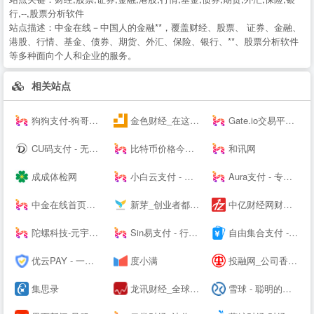
行,--,股票分析软件
站点描述：
中金在线－中国人的金融**，覆盖财经、股票、 证券、金融、
港股、行情、基金、债券、期货、外汇、保险、银行、**、股票分析软件
等多种面向个人和企业的服务。
相关站点
狗狗支付-狗哥之国
金色财经_在这里，读懂区块链
Gate.io交易平台--
CU码支付 - 无需担心第三方跑路 资金无托管直接到账 免费帮助个人实现支付免签对接
比特币价格今日行情_BTC价格走势_比特币价格 - 风信子
和讯网
成成体检网
小白云支付 - 行业领先的免签约支付平台
Aura支付 - 专业支付技术服务商 - 支付接口-三方支付接口-四方支付接口！
中金在线首页：财经 _ 股票 _ 证券 _ 金融 _ 财经--
新芽_创业者都关注的资本聚集地
中亿财经网财经门户
陀螺科技-元宇宙数字产业服务平台
Sin易支付 - 行业领先的免签约支付平台
自由集合支付 - 行业领先的免签约支付平台
优云PAY - 一个专业的码支付平台
度小满
投融网_公司香港上市_港股IPO_赴港上市_企业项目投融资服务平台
集思录
龙讯财经_全球大宗商品_黄金_原油_外汇_股市资讯平台
雪球 - 聪明的投资者都在这里