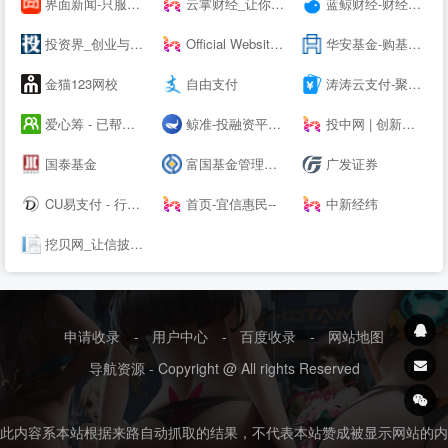
界面新闻-只服务于独立思考的人群-Jiemian.com
云掌财经_让你更懂投资
蓝鲸财经-财经信息服务平台
投资界_创业与投资资讯平台
Official Website | Home | World-renowned digital asset management tool, supporting Bitcoin, Ethereum, EOS, Co--os, and other blockchains.
华安基金-购基费率0.1折起|金牛基金公司
金猫123网校
自由支付
涛涛云支付-聚合易支付 - 行业领先的免签约支付平台
爱心筹 - 已帮近60万大病家庭筹到救命钱-筹款多，到账快！
鲸准-投融资平台，极速融资，帮助创业者寻找天使投资人
投中网 | 创新经济的智识、洞见和未来
国泰基金
富国基金管理有限公司
广发证券
CU易支付 - 行业领先的免签约支付平台
首页-宜信惠民--
中新经纬
挖贝网_让信披更及时
申请收录
-
用户中心
-
百度收录
-
网站地图
导航资源 - Copyright @ All rights Reserved
此内容系本站根据来路自动抓取的结果，不代表本站赞成被显示网站的内