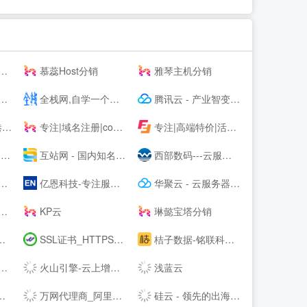
慕蕊Host分销
雅琴主机分销
全栈网,自学一个全栈工程师
腾讯云 - 产业智变 云启未来
商
专注|域名注册|com域名|cn域名|vip域名|pw域名|优质域名|无限空间|免费试用|ssl证书|-飞凤互联
专注|高端特价|活动主机| 无套路|续费同价|等主机服务器产品 - 飞凤互联
站
互站网 - 国内知名的网站交易、源码交易、域名交易服务中心
西部数码---云服务器-虚拟主机-域名注册,20年知名云服务商！
亿恩科技-专注服务器托管22年
华聚云 - 云服务器租用提供商
KP云
琳懿宝塔分销
SSL证书_HTTPS加密_国密SSL数字证书 - 沃通CA【--】
桔子数据-铭联科技-企业级云服务器、虚拟主机、服务器租用托管服务提供商-桔子数据
火山引擎-云上增长新动力
浅蓝云
万网代理商_阿里云代理商_虚拟主机_网页空间_企业邮箱_域名注册
硅云 - 领先的出海IaaS云计算基础设施服务提供商