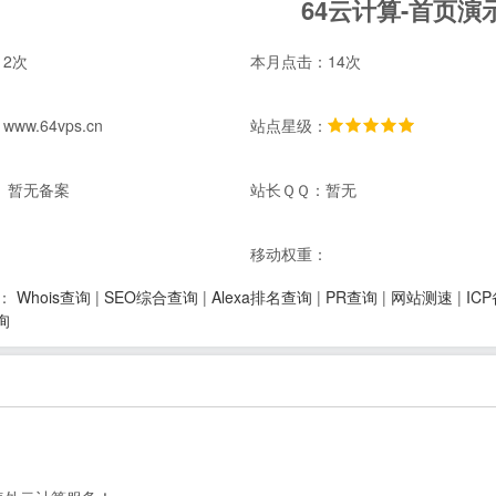
64云计算-首页演
2次
本月点击：14次
w.64vps.cn
站点星级：
 暂无备案
站长ＱＱ：暂无
：
移动权重：
Whois查询
|
SEO综合查询
|
Alexa排名查询
|
PR查询
|
网站测速
|
IC
：
询