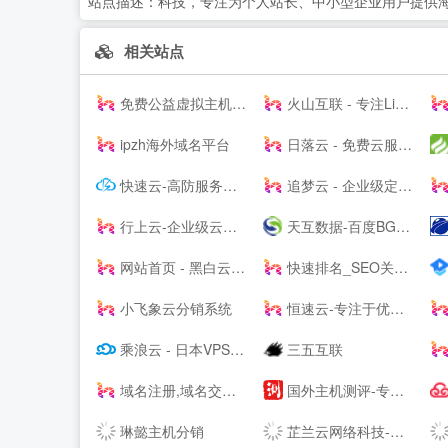
站点描述：
科技，专注为个人站长、中小型企业用户提供
相关站点
免费公益虚拟主机|雷电云互联-公益挂机宝_公益vps挂机宝_公益云电脑_3元挂机宝_4元挂机宝_低价挂机宝_低价云电脑_5元挂机宝_达龙云电脑-挂机宝官网
火山互联 - 专注Linux应用,弹性云主机 - 四川火山互联信息科技有限责任公司
ipzh海外域名平台
日落云 - 免费云服务器免费主机专注优质云服务
快速云-高防服务器租用秒解-香港vps-香港云服务器-江苏高防BGP服务器租用-快速云
追梦云 - 企业级定制高防云服务器、虚拟主机、服务器租用托管服务提供商
行上云-企业级云服务器-虚拟云主机-高防服务器租用托管服务商
天互数据-百度BGP高防机房与云服务器租用托管服务中心！
网站首页 - 黑白云-用心服务
快速排名_SEO关键词优化_SEO网站优化平台「推否SEO」
小飞象云分销系统
恒速云-专注于优质美国香港云服务器
乘浪云 - 日本VPS_美国VPS_香港云主机_美国服务器_Linode日本东京
三五互联
域名注册,域名交易,虚拟主机,企业建站和企业邮箱-GoDaddy中文站
国外主机测评-专注国外VPS_云服务器_独立服务器_国外主机_外贸主机
琳懿主机分销
芷兰云网络科技-领先的云计算服务商！[www.zhilanit.com]-四川成都天府热线高防服务器,德阳高防服务器,成都服务器托管,成都服务器租用,成都云服务器,成都高防vps,云计算