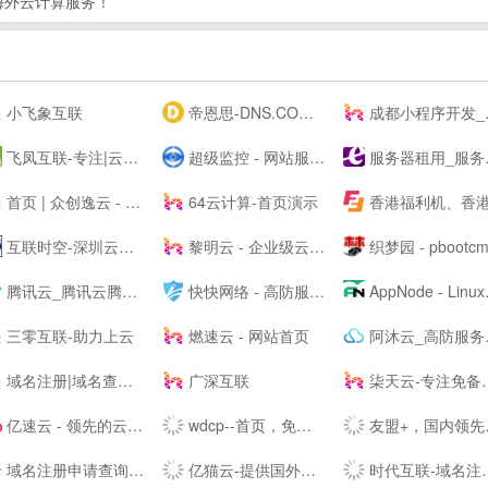
海外云计算服务！
小飞象互联
帝恩思-DNS.COM：DNS综合服务提供商-免费DNS解析-云解析-高防CDN-DNS劫持-SSL证书-网站劫持检测-宕机监控-云服务器ECS
成都小程序开发_网站建设_小程序制作_自助建站_软件开发 - ⎛赤七互联⎞
飞凤互联-专注|云主机|云空间|vps主机|拨号vps|虚拟主机|挂机宝|电信服务器|香港服务器
超级监控 - 网站服务器数据监控服务商
服务器租用_服务器托管_虚拟主机_云主机_vps-紫田网络
首页 | 众创逸云 - 为全民开发者而生的专业云服务器
64云计算-首页演示
香港福利机、香港云服务器、美国站群VPS及物理主机提供
互联时空-深圳云主机,云服务器租用,深圳H5网站建设,域名注册,企业建站,小程序制作,服务器租用
黎明云 - 企业级云服务器、服务器租用托管服务提供商
织梦园 - pbootcms模板_云优模板_Wordpress主题模板_网站模板下载
腾讯云_腾讯云腾讯课堂--
快快网络 - 高防服务器租用,DDOS高防清洗,高防BGP服务器
AppNode - Linux服务器集群管理面板
三零互联-助力上云
燃速云 - 网站首页
阿沐云_高防服务器_香港服务器_高性价比云计算产品
域名注册|域名查询|域名申请|虚拟主机|企业邮箱|网站建设|云主机|网站安全证书|CA证书|尽在阳光互联
广深互联
柒天云-专注免备案云主机vps服务器|美国高防香港vps|高防cdn|高防主机空间|就上柒天云
亿速云 - 领先的云服务器、高防服务器、香港服务器云计算服务商！
wdcp--首页，免费好用易用的Linux服务器云主机管理系统面板
友盟+，国内领先的开发者服务及数据智能服务商
域名注册申请查询交易门户|域名中介|商标注册|云计算|主机|SSL证书-尽在爱名网
亿猫云-提供国外免费虚拟主机,免费服务器,美国免费虚拟主机,挂机宝-
时代互联-域名注册查询,虚拟主机,云服务器租用等领导品牌服务