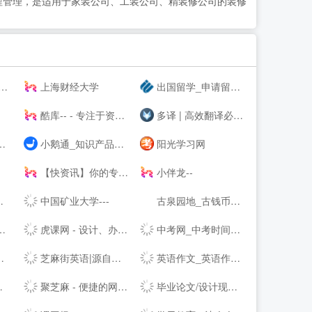
程管理，是适用于家装公司、工装公司、精装修公司的装修
上海财经大学
出国留学_申请留学指导_专业的留学咨询中介-启德教育
酷库-- - 专注于资源分享的blog
多译 | 高效翻译必备工具 - 免费文档在线翻译 百度 谷歌 有道 翻译
小鹅通_知识产品与用户服务的私域运营工具
阳光学习网
【快资讯】你的专属资讯平台
小伴龙--
中国矿业大学---
古泉园地_古钱币_机制币_金银锭_杂项
虎课网 - 设计、办公软件视频教程在线学习_ 每天免费学一课
中考网_中考时间_中考分数线_中考成绩查询
芝麻街英语|源自美国《芝麻街》3-12岁高端少儿英语教育品牌
英语作文_英语作文大全_英语作文网
聚芝麻 - 便捷的网址大全站，网址查询就是这么简单！
毕业论文/设计现稿范文Word免费下载库-飞创论文