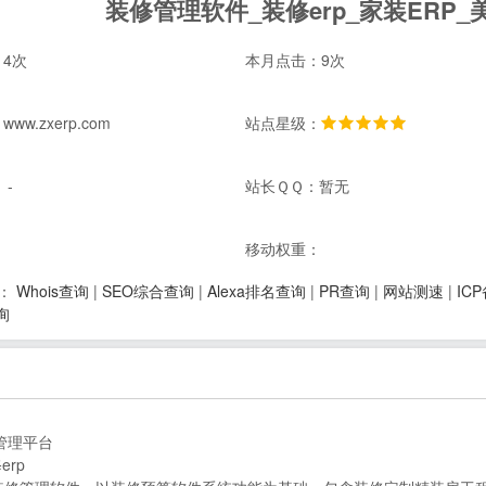
装修管理软件_装修erp_家装ERP
4次
本月点击：9次
w.zxerp.com
站点星级：
 -
站长ＱＱ：暂无
：
移动权重：
Whois查询
|
SEO综合查询
|
Alexa排名查询
|
PR查询
|
网站测速
|
IC
：
询
修管理平台
rp