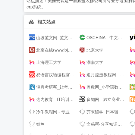
站点描述：
美佳云装是一套涵盖装修公司所有业务范围的
erp系统。
相关站点
山坡范文网_范文_免费范文_工作总结
OSCHINA - 中文开源技术交流社区
北京在线(www.bjol.com.cn) - 东方在线-北京城市网-北京之窗-北京城市--,www.bjol.com.cn
北京大学
上海理工大学
湖南大学
易语言汉语编程官方站
追月流涟教程网 - 最优秀的QQ技术网 - 技术资源网 - 分享技术教程QQ资源网
轻舟考研帮_让考研简单不孤单！_考研网（kaoyan.com）
奥数网_小学语数英、家庭教育专业网站
达内教育 - IT培训/UI设计/运营/影视特效培训机构
多知网 - 独立商业视角 新锐教育观察
冷牛教程网 - 专业的网络资源分享基地
芥末留学_日本留学_韩国留学_英澳留学_值得信赖的在线留学申请平台
鲸鱼
文秘帮-分享知识，共创价值！