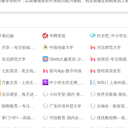
装修管理软件，以装修预算软件系统功能为基础，包含装修定制精装房工
易亿融
华腾资源
作文吧_中小学生作文网_优秀作文大全
共享---专注前端行业精选-分享最具有价值的内容-鹏仔先生的--
中国传媒大学
河北师范大学
东北师范大学
Qkids久趣英语-少儿英语-全英文授课
短情话-专注情感语录精选
七彩英语 - 英文电子书下载站 PDF|TXT格式英文原版原著下载
斑马App 数字内容
普特英语首页
万象文库 - 上传文档分享的网站
中小学生作文网_中考高考满分作文_初中作文_高中优秀作文大全
SISU | 上海外国语大学
乐乐课堂，每天进步多一点！
小白学堂-插件 资源 Idea 破解码 激活码 idea激活码 程序员
程序员客栈-领先的程序员自由工作平台-程序员兼职
朗阁教育---专注雅思培训、新托福、SAT等出国留学英语考试留学培训机构
广东外语外贸大学
生物谷 - 新发现,新技术,新产业 - 生物医药新媒体门户
掌门1对1---高端中小学在线教育辅导品牌-名校精英在线教学-掌门一对一-掌门优课升级版
可锐教育-国内全日制考研住宿第一村【考研村】
优优教程网---免费自学软件就上优优网-PS,AI,C4D,AE,UI,Sketch,平面,海报等原创免费教程在线学习-UiiiUiii--