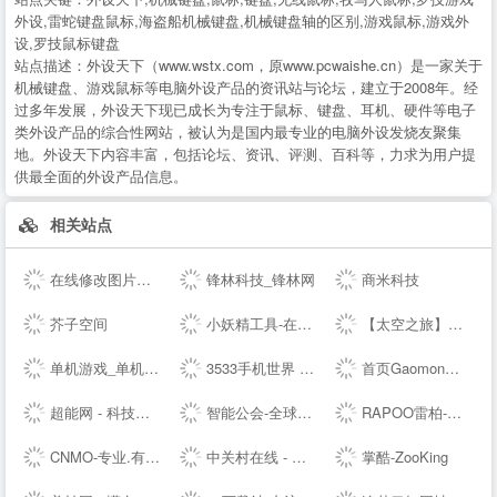
外设,雷蛇键盘鼠标,海盗船机械键盘,机械键盘轴的区别,游戏鼠标,游戏外
设,罗技鼠标键盘
站点描述：
外设天下（www.wstx.com，原www.pcwaishe.cn）是一家关于
机械键盘、游戏鼠标等电脑外设产品的资讯站与论坛，建立于2008年。经
过多年发展，外设天下现已成长为专注于鼠标、键盘、耳机、硬件等电子
类外设产品的综合性网站，被认为是国内最专业的电脑外设发烧友聚集
地。外设天下内容丰富，包括论坛、资讯、评测、百科等，力求为用户提
供最全面的外设产品信息。
相关站点
在线修改图片大小尺寸；免费抠图照片处理工具 - 改图神器
锋林科技_锋林网
商米科技
芥子空间
小妖精工具-在线工具箱
【太空之旅】新版本爆料 - 和平精英----腾讯游戏
单机游戏_单机游戏下载_单机游戏门户_游侠网
3533手机世界 手机改变世界 彩票开奖助手
首页Gaomon高漫 - 新一代数位板和数位屏，新的创作之旅
超能网 - 科技生活第一站
智能公会-全球智能产品评测资讯平台-致力于让智能走进生活
RAPOO雷柏-无线生活-雷柏科技
CNMO-专业.有趣的科技新媒体
中关村在线 - 大中华区专业IT网站 - The --luable and professional IT business website in Greater China
掌酷-ZooKing