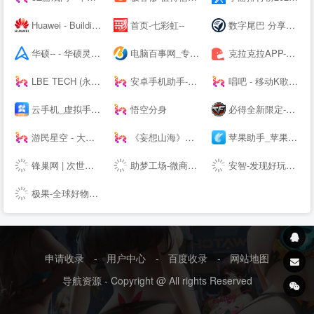
Huawei - Building a Fully Connected, Intelligent World
首页-七彩虹--
数字尾巴 分享美好数字生活
华硕-- - 华硕灵耀X双屏Pro 2022新品上市,12期免息,晒单好礼!
电脑百事网_专业的IT技术网站 关注手机、电脑、科技
克拉克拉APP-漫播APP-声咚APP-克拉克拉---漫播---声咚---克拉克拉直播-漫播广播剧-声咚问答匹配
LBE TECH (永杨安风) - 全球安卓技术先锋
安卓手机助手-PP助手--
唱吧 - 移动K歌神器
云手机_虚拟手机_手机模拟器-双子星
悟空分身
必得全新限定-穿越火线---腾讯游戏
游民星空 - 大型单机游戏门户 提供特色单机游戏资讯、下载
《妄想山海》手游官方下载站_礼包领取_腾讯游戏
苹果助手_苹果手机助手_同步网络官方下载
锋巢网 | 次世代生活科技
助梦工场-微商水印相机，微脉圈，微脉输入法
安智-发现好玩的【安智--】
极果-全球好物消费推荐平台
申请收录
-
用户中心
-
百度收录
-
网站地图
导航资源 - Copyright @ All rights Reserved