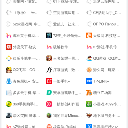
美拍网 - 懂女生，更好看！
61下载站-专注免费软件下载、让你安全放心的下载
追梦云短网址生成工具-页面跳转服务
《原神》---米哈游全新开放世界
空间游戏应用中心-网页游戏|热门游戏|新游推荐
CF活动助手_CF装备助手_穿越火线活动一键领取 - --
52pk游戏网_中文游戏门户站
爱范儿 · 让未来触手可及
OPPO Reno8 系列 - 人像，从此得「芯」应手 | OPPO --
豌豆荚手机助手-海量安卓APP应用与游戏免费下载
72变_全球领先的智能生活平台
天极网 科技悠生活.遇见新未来
外设天下-烧友所爱 值得信赖(WWW.WSTX.COM)
破解软件
37游社-手机传奇类游戏下载-手机游戏排行榜-安卓游戏下载-免费iOS手游排行榜-游戏攻略网-手机应用下载
欢乐斗地主----腾讯游戏
王者荣耀---腾讯游戏
QQ游戏_QQ游戏大全_游戏下载_QQ游戏--
QQ飞车-- QQ飞车---腾讯游戏-竞速网游王者 突破300万同时在线
序幕游戏 - 致力于打造一个绝对绿色，安全，简洁的单机游戏爱好者聚集地
游久网 - 玩家喜爱的网络游戏资讯门户 - www.uuu9.com
奇兔刷机--_安卓Android刷机工具_一键完美刷机_ROOT软件
一加手机--
TP-LINK--
多多云手机-华为云应用平台-你的另一台虚拟云端手机
安卓游戏助手_好玩的安卓游戏免费下载-骑士助手--
糖豆广场舞
360手机助手|手机软件下载|手机游戏下载|安卓软件|安卓游戏|Android手机应用|手机主题壁纸下载|手机视频电影电视剧下载|手机小说杂志下载
一帧秒创AI作画
小游戏,4399小游戏,小游戏大全,双人小游戏大全 - www.4399.com
暗区突围-腾讯自研真硬核射击手游---腾讯游戏
我的世界Minecraft中国版--——你想玩的，这里都有
地下城与勇士-DNF----腾讯游戏-格斗网游王者之作,500万同时在线
5Z游戏网 - 单机游戏_单机游戏下载_单机游戏门户
极客修-值得信赖的上门维修平台|手机维修|电脑维修|家电维修清洗
手游排行榜2021前十名_热门好玩的手游推荐_最新手机游戏APP下载 - 续航之家