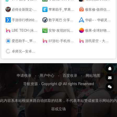
必得全新限定-穿越火线---腾讯游戏
苹果助手_苹果手机助手_同步网络官方下载
极客修-值得信赖的上门维修平台|手机维修|电脑维修|家电维修清洗
手游排行榜2021前十名_热门好玩的手游推荐_最新手机游戏APP下载 - 续航之家
数字尾巴 分享美好数字生活
华硕-- - 华硕灵耀X双屏Pro 2022新品上市,12期免息,晒单好礼!
LBE TECH (永杨安风) - 全球安卓技术先锋
安智-发现好玩的【安智--】
极果-全球好物消费推荐平台
爱思助手--_苹果助手_苹果刷机助手_苹果越狱助手
37游社-手机传奇类游戏下载-手机游戏排行榜-安卓游戏下载-免费iOS手游排行榜-游戏攻略网-手机应用下载
游民星空 - 大型单机游戏门户 提供特色单机游戏资讯、下载
卓师兄---安卓数据恢复大师、微信好友恢复、微信聊天记录删除了怎么恢复
申请收录
-
用户中心
-
百度收录
-
网站地图
导航资源 - Copyright @ All rights Reserved
此内容系本站根据来路自动抓取的结果，不代表本站赞成被显示网站的内
容或立场