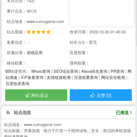
本月点击：14次
累计点击：451次
站点域名：www.xumugame.com
站点星级：
收录日期：2022-10-30 01:45:03
备案信息： -
站长ＱＱ：暂无
所属分类：
游戏应用
百度权重：
移动权重：
搜狗权重：
Whois查询
|
SEO综合查询
|
Alexa排名查询
|
PR查询
|
网
快捷查询：
站测速
|
ICP备案查询
|
友情链接检测
|
百度权重查询
|
网站安全检测
|
百度收录查询
网站直达
点赞 [0]
站点信息
已推送！
站点域名：
www.xumugame.com
站点标题：
序幕游戏 - 致力于打造一个绝对绿色，安全，简洁的单机游戏
爱好者聚集地