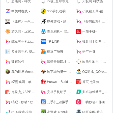
超能网 - 科技生活第一站
72变_全球领先的智能生活平台
天极网 科技悠生活.遇见新未来
中关村在线 - 大中华区专业IT网站 - The --luable and professional IT business website in Greater China
360手机助手|手机软件下载|手机游戏下载|安卓软件|安卓游戏|Android手机应用|手机主题壁纸下载|手机视频电影电视剧下载|手机小说杂志下载
小妖精工具-在线工具箱
《原神》---米哈游全新开放世界
序幕游戏 - 致力于打造一个绝对绿色，安全，简洁的单机游戏爱好者聚集地
《妄想山海》手游官方下载站_礼包领取_腾讯游戏
游久网 - 玩家喜爱的网络游戏资讯门户 - www.uuu9.com
奇兔刷机--_安卓Android刷机工具_一键完美刷机_ROOT软件
一加手机--
豌豆荚手机助手-海量安卓APP应用与游戏免费下载
TP-LINK--
锋巢网 | 次世代生活科技
多多云手机-华为云应用平台-你的另一台虚拟云端手机
糖豆广场舞
悟空分身
破解软件
追梦云短网址生成工具-页面跳转服务
欢乐斗地主----腾讯游戏
我的世界Minecraft中国版--——你想玩的，这里都有
地下城与勇士-DNF----腾讯游戏-格斗网游王者之作,500万同时在线
QQ游戏_QQ游戏大全_游戏下载_QQ游戏--
5Z游戏网 - 单机游戏_单机游戏下载_单机游戏门户
Huawei - Building a Fully Connected, Intelligent World
首页-七彩虹--
克拉克拉APP-漫播APP-声咚APP-克拉克拉---漫播---声咚---克拉克拉直播-漫播广播剧-声咚问答匹配
安卓手机助手-PP助手--
安卓游戏助手_好玩的安卓游戏免费下载-骑士助手--
唱吧 - 移动K歌神器
云手机_虚拟手机_手机模拟器-双子星
一帧秒创AI作画
61下载站-专注免费软件下载、让你安全放心的下载
小游戏,4399小游戏,小游戏大全,双人小游戏大全 - www.4399.com
暗区突围-腾讯自研真硬核射击手游---腾讯游戏