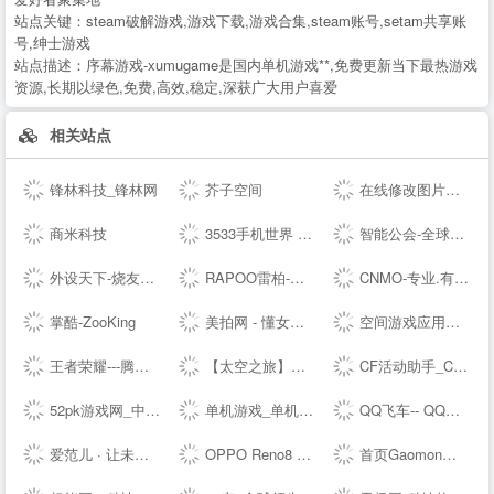
站点关键：
steam破解游戏,游戏下载,游戏合集,steam账号,setam共享账
号,绅士游戏
站点描述：
序幕游戏-xumugame是国内单机游戏**,免费更新当下最热游戏
资源,长期以绿色,免费,高效,稳定,深获广大用户喜爱
相关站点
锋林科技_锋林网
芥子空间
在线修改图片大小尺寸；免费抠图照片处理工具 - 改图神器
商米科技
3533手机世界 手机改变世界 彩票开奖助手
智能公会-全球智能产品评测资讯平台-致力于让智能走进生活
外设天下-烧友所爱 值得信赖(WWW.WSTX.COM)
RAPOO雷柏-无线生活-雷柏科技
CNMO-专业.有趣的科技新媒体
掌酷-ZooKing
美拍网 - 懂女生，更好看！
空间游戏应用中心-网页游戏|热门游戏|新游推荐
王者荣耀---腾讯游戏
【太空之旅】新版本爆料 - 和平精英----腾讯游戏
CF活动助手_CF装备助手_穿越火线活动一键领取 - --
52pk游戏网_中文游戏门户站
单机游戏_单机游戏下载_单机游戏门户_游侠网
QQ飞车-- QQ飞车---腾讯游戏-竞速网游王者 突破300万同时在线
爱范儿 · 让未来触手可及
OPPO Reno8 系列 - 人像，从此得「芯」应手 | OPPO --
首页Gaomon高漫 - 新一代数位板和数位屏，新的创作之旅