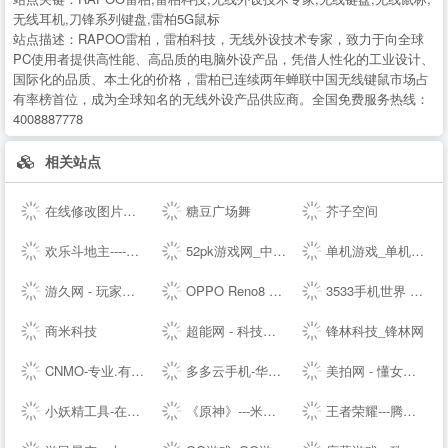
无线耳机,刀锋系列键盘,雷柏5G鼠标
站点描述：
RAPOO雷柏，雷柏科技，无线外设技术专家，致力于向全球
PC使用者提供高性能、高品质的电脑外设产品，凭借人性化的工业设计、
国际化的品质、本土化的价格，雷柏已连续两年蝉联中国无线键鼠市场占
有率榜首位，成为全球知名的无线外设产品供应商。全国免费服务热线：
4008887778
相关站点
在线修改图片大小尺寸；免费抠图照片处理工具 - 改图神器
糖豆广场舞
芥子空间
欢乐斗地主----腾讯游戏
52pk游戏网_中文游戏门户站
单机游戏_单机游戏下载_单机游戏门户_游侠网
游久网 - 玩家喜爱的网络游戏资讯门户 - www.uuu9.com
OPPO Reno8 系列 - 人像，从此得「芯」应手 | OPPO --
3533手机世界 手机改变世界 彩票开奖助手
商米科技
超能网 - 科技生活第一站
锋林科技_锋林网
CNMO-专业.有趣的科技新媒体
多多云手机-华为云应用平台-你的另一台虚拟云端手机
美拍网 - 懂女生，更好看！
小妖精工具-在线工具箱
《原神》---米哈游全新开放世界
王者荣耀---腾讯游戏