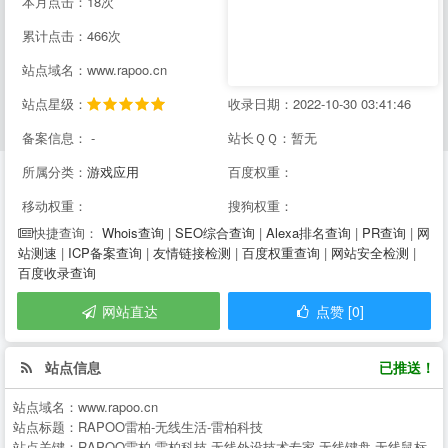
本月点击：18次
累计点击：466次
站点域名：www.rapoo.cn
站点星级：
收录日期：2022-10-30 03:41:46
备案信息： -
站长ＱＱ：暂无
所属分类：
游戏应用
百度权重：
移动权重：
搜狗权重：
Whois查询
|
SEO综合查询
|
Alexa排名查询
|
PR查询
|
网
快捷查询：
站测速
|
ICP备案查询
|
友情链接检测
|
百度权重查询
|
网站安全检测
|
百度收录查询
网站直达
点赞 [0]
站点信息
已推送！
站点域名：
www.rapoo.cn
站点标题：
RAPOO雷柏-无线生活-雷柏科技
站点关键：
RAPOO雷柏,雷柏科技,无线外设技术专家,无线键盘,无线鼠标,