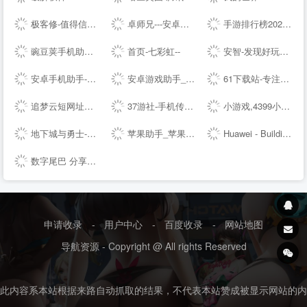
极客修-值得信赖的上门维修平台|手机维修|电脑维修|家电维修清洗
卓师兄---安卓数据恢复大师、微信好友恢复、微信聊天记录删除了怎么恢复
手游排行榜2021前十名_热门好玩的手游推荐_最新手机游戏APP下载 - 续航之家
豌豆荚手机助手-海量安卓APP应用与游戏免费下载
首页-七彩虹--
安智-发现好玩的【安智--】
安卓手机助手-PP助手--
安卓游戏助手_好玩的安卓游戏免费下载-骑士助手--
61下载站-专注免费软件下载、让你安全放心的下载
追梦云短网址生成工具-页面跳转服务
37游社-手机传奇类游戏下载-手机游戏排行榜-安卓游戏下载-免费iOS手游排行榜-游戏攻略网-手机应用下载
小游戏,4399小游戏,小游戏大全,双人小游戏大全 - www.4399.com
地下城与勇士-DNF----腾讯游戏-格斗网游王者之作,500万同时在线
苹果助手_苹果手机助手_同步网络官方下载
Huawei - Building a Fully Connected, Intelligent World
数字尾巴 分享美好数字生活
申请收录
-
用户中心
-
百度收录
-
网站地图
导航资源 - Copyright @ All rights Reserved
此内容系本站根据来路自动抓取的结果，不代表本站赞成被显示网站的内