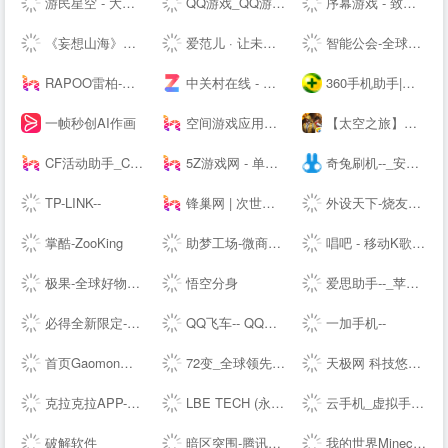
游民星空 - 大型单机游戏门户 提供特色单机游戏资讯、下载
QQ游戏_QQ游戏大全_游戏下载_QQ游戏--
序幕游戏 - 致力于打造一个绝对绿色，安全，简洁的单机游戏爱好者聚集地
《妄想山海》手游官方下载站_礼包领取_腾讯游戏
爱范儿 · 让未来触手可及
智能公会-全球智能产品评测资讯平台-致力于让智能走进生活
RAPOO雷柏-无线生活-雷柏科技
中关村在线 - 大中华区专业IT网站 - The --luable and professional IT business website in Greater China
360手机助手|手机软件下载|手机游戏下载|安卓软件|安卓游戏|Android手机应用|手机主题壁纸下载|手机视频电影电视剧下载|手机小说杂志下载
一帧秒创AI作画
空间游戏应用中心-网页游戏|热门游戏|新游推荐
【太空之旅】新版本爆料 - 和平精英----腾讯游戏
CF活动助手_CF装备助手_穿越火线活动一键领取 - --
5Z游戏网 - 单机游戏_单机游戏下载_单机游戏门户
奇兔刷机--_安卓Android刷机工具_一键完美刷机_ROOT软件
TP-LINK--
锋巢网 | 次世代生活科技
外设天下-烧友所爱 值得信赖(WWW.WSTX.COM)
掌酷-ZooKing
助梦工场-微商水印相机，微脉圈，微脉输入法
唱吧 - 移动K歌神器
极果-全球好物消费推荐平台
悟空分身
爱思助手--_苹果助手_苹果刷机助手_苹果越狱助手
必得全新限定-穿越火线---腾讯游戏
QQ飞车-- QQ飞车---腾讯游戏-竞速网游王者 突破300万同时在线
一加手机--
首页Gaomon高漫 - 新一代数位板和数位屏，新的创作之旅
72变_全球领先的智能生活平台
天极网 科技悠生活.遇见新未来
克拉克拉APP-漫播APP-声咚APP-克拉克拉---漫播---声咚---克拉克拉直播-漫播广播剧-声咚问答匹配
LBE TECH (永杨安风) - 全球安卓技术先锋
云手机_虚拟手机_手机模拟器-双子星
破解软件
暗区突围-腾讯自研真硬核射击手游---腾讯游戏
我的世界Minecraft中国版--——你想玩的，这里都有