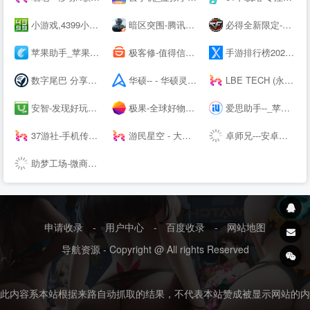
小游戏,4399小游戏,小游戏大全,双人小游戏大全 - www.4399.com
暗区突围-腾讯自研真硬核射击手游---腾讯游戏
必得全新限定-穿越火线---腾讯游戏
苹果助手_苹果手机助手_同步网络官方下载
极客修-值得信赖的上门维修平台|手机维修|电脑维修|家电维修清洗
手游排行榜2021前十名_热门好玩的手游推荐_最新手机游戏APP下载 - 续航之家
数字尾巴 分享美好数字生活
华硕-- - 华硕灵耀X双屏Pro 2022新品上市,12期免息,晒单好礼!
LBE TECH (永杨安风) - 全球安卓技术先锋
安智-发现好玩的【安智--】
极果-全球好物消费推荐平台
爱思助手--_苹果助手_苹果刷机助手_苹果越狱助手
37游社-手机传奇类游戏下载-手机游戏排行榜-安卓游戏下载-免费iOS手游排行榜-游戏攻略网-手机应用下载
游民星空 - 大型单机游戏门户 提供特色单机游戏资讯、下载
卓师兄---安卓数据恢复大师、微信好友恢复、微信聊天记录删除了怎么恢复
助梦工场-微商水印相机，微脉圈，微脉输入法
申请收录
-
用户中心
-
百度收录
-
网站地图
导航资源 - Copyright @ All rights Reserved
此内容系本站根据来路自动抓取的结果，不代表本站赞成被显示网站的内