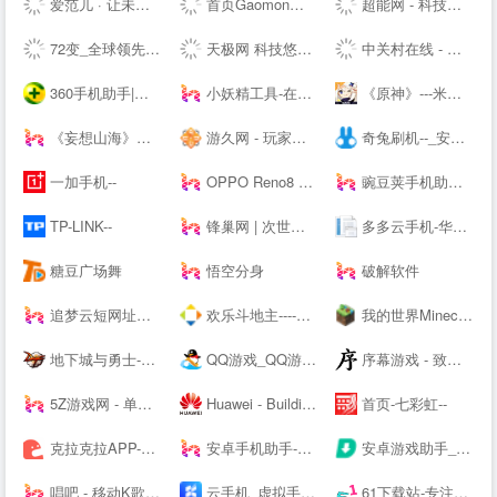
爱范儿 · 让未来触手可及
首页Gaomon高漫 - 新一代数位板和数位屏，新的创作之旅
超能网 - 科技生活第一站
72变_全球领先的智能生活平台
天极网 科技悠生活.遇见新未来
中关村在线 - 大中华区专业IT网站 - The --luable and professional IT business website in Greater China
360手机助手|手机软件下载|手机游戏下载|安卓软件|安卓游戏|Android手机应用|手机主题壁纸下载|手机视频电影电视剧下载|手机小说杂志下载
小妖精工具-在线工具箱
《原神》---米哈游全新开放世界
《妄想山海》手游官方下载站_礼包领取_腾讯游戏
游久网 - 玩家喜爱的网络游戏资讯门户 - www.uuu9.com
奇兔刷机--_安卓Android刷机工具_一键完美刷机_ROOT软件
一加手机--
OPPO Reno8 系列 - 人像，从此得「芯」应手 | OPPO --
豌豆荚手机助手-海量安卓APP应用与游戏免费下载
TP-LINK--
锋巢网 | 次世代生活科技
多多云手机-华为云应用平台-你的另一台虚拟云端手机
糖豆广场舞
悟空分身
破解软件
追梦云短网址生成工具-页面跳转服务
欢乐斗地主----腾讯游戏
我的世界Minecraft中国版--——你想玩的，这里都有
地下城与勇士-DNF----腾讯游戏-格斗网游王者之作,500万同时在线
QQ游戏_QQ游戏大全_游戏下载_QQ游戏--
序幕游戏 - 致力于打造一个绝对绿色，安全，简洁的单机游戏爱好者聚集地
5Z游戏网 - 单机游戏_单机游戏下载_单机游戏门户
Huawei - Building a Fully Connected, Intelligent World
首页-七彩虹--
克拉克拉APP-漫播APP-声咚APP-克拉克拉---漫播---声咚---克拉克拉直播-漫播广播剧-声咚问答匹配
安卓手机助手-PP助手--
安卓游戏助手_好玩的安卓游戏免费下载-骑士助手--
唱吧 - 移动K歌神器
云手机_虚拟手机_手机模拟器-双子星
61下载站-专注免费软件下载、让你安全放心的下载