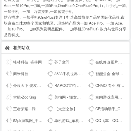
Ace,一加10Pro,一加9,一加9Pro,OnePlus9,OnePlus9Pro,1+,1+手机,一加,
一加手机--,一加--,万普拉斯,一加智能手机
站点描述：
一加手机(OnePlus)专注于打造高端旗舰产品的国际化品牌,市
场遍布全球30多个国家和地区。现热销产品为一加 Ace Pro、一加 Ace、
一加10 Pro、一加9系列及明星配件。一加手机(OnePlus) 致力与世界分享
品质科技。
相关站点
锋林科技_锋林网
芥子空间
在线修改图片大小尺寸；免费抠图照片处理工具 - 改图神器
商米科技
3533手机世界 手机改变世界 彩票开奖助手
智能公会-全球智能产品评测资讯平台-致力于让智能走进生活
外设天下-烧友所爱 值得信赖(WWW.WSTX.COM)
RAPOO雷柏-无线生活-雷柏科技
CNMO-专业.有趣的科技新媒体
掌酷-ZooKing
美拍网 - 懂女生，更好看！
空间游戏应用中心-网页游戏|热门游戏|新游推荐
王者荣耀---腾讯游戏
【太空之旅】新版本爆料 - 和平精英----腾讯游戏
CF活动助手_CF装备助手_穿越火线活动一键领取 - --
52pk游戏网_中文游戏门户站
单机游戏_单机游戏下载_单机游戏门户_游侠网
QQ飞车-- QQ飞车---腾讯游戏-竞速网游王者 突破300万同时在线