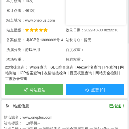
本月点击：14次
累计点击：461次
站点域名：www.oneplus.com
站点星级：
收录日期：2022-10-30 02:23:10
备案信息： 粤ICP备13080605号-4
站长ＱＱ：暂无
所属分类：
游戏应用
百度权重：
移动权重：
搜狗权重：
Whois查询
|
SEO综合查询
|
Alexa排名查询
|
PR查询
|
网
快捷查询：
站测速
|
ICP备案查询
|
友情链接检测
|
百度权重查询
|
网站安全检测
|
百度收录查询
网站直达
点赞 [0]
站点信息
已推送！
站点域名：
www.oneplus.com
站点标题：
一加手机--
站点关键：
一加手机,一加游戏手机,一加全面屏手机,一加AcePro,一加