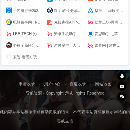
手游排行榜2021前十名_热门好玩的手游推荐_最新手机游戏APP下载 - 续航之家
数字尾巴 分享美好数字生活
华硕-- - 华硕灵耀X双屏Pro 2022新品上市,12期免息,晒单好礼!
电脑百事网_专业的IT技术网站 关注手机、电脑、科技
克拉克拉APP-漫播APP-声咚APP-克拉克拉---漫播---声咚---克拉克拉直播-漫播广播剧-声咚问答匹配
助梦工场-微商水印相机，微脉圈，微脉输入法
LBE TECH (永杨安风) - 全球安卓技术先锋
安卓手机助手-PP助手--
爱思助手--_苹果助手_苹果刷机助手_苹果越狱助手
必得全新限定-穿越火线---腾讯游戏
游民星空 - 大型单机游戏门户 提供特色单机游戏资讯、下载
锋巢网 | 次世代生活科技
安智-发现好玩的【安智--】
申请收录
-
用户中心
-
百度收录
-
网站地图
导航资源 - Copyright @ All rights Reserved
此内容系本站根据来路自动抓取的结果，不代表本站赞成被显示网站的内
容或立场