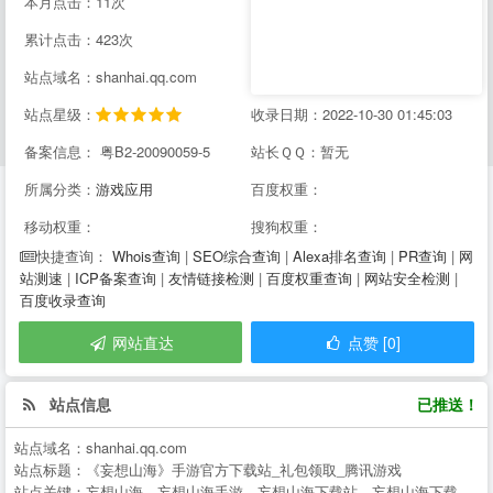
本月点击：11次
累计点击：423次
站点域名：shanhai.qq.com
站点星级：
收录日期：2022-10-30 01:45:03
备案信息： 粤B2-20090059-5
站长ＱＱ：暂无
所属分类：
游戏应用
百度权重：
移动权重：
搜狗权重：
Whois查询
|
SEO综合查询
|
Alexa排名查询
|
PR查询
|
网
快捷查询：
站测速
|
ICP备案查询
|
友情链接检测
|
百度权重查询
|
网站安全检测
|
百度收录查询
网站直达
点赞 [0]
站点信息
已推送！
站点域名：
shanhai.qq.com
站点标题：
《妄想山海》手游官方下载站_礼包领取_腾讯游戏
站点关键：
妄想山海、妄想山海手游、妄想山海下载站、妄想山海下载、