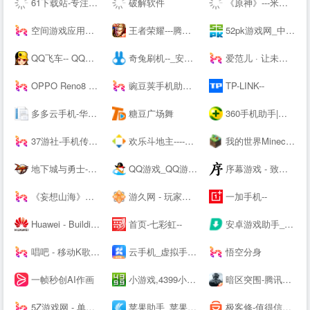
61下载站-专注免费软件下载、让你安全放心的下载
破解软件
《原神》---米哈游全新开放世界
空间游戏应用中心-网页游戏|热门游戏|新游推荐
王者荣耀---腾讯游戏
52pk游戏网_中文游戏门户站
QQ飞车-- QQ飞车---腾讯游戏-竞速网游王者 突破300万同时在线
奇兔刷机--_安卓Android刷机工具_一键完美刷机_ROOT软件
爱范儿 · 让未来触手可及
OPPO Reno8 系列 - 人像，从此得「芯」应手 | OPPO --
豌豆荚手机助手-海量安卓APP应用与游戏免费下载
TP-LINK--
多多云手机-华为云应用平台-你的另一台虚拟云端手机
糖豆广场舞
360手机助手|手机软件下载|手机游戏下载|安卓软件|安卓游戏|Android手机应用|手机主题壁纸下载|手机视频电影电视剧下载|手机小说杂志下载
37游社-手机传奇类游戏下载-手机游戏排行榜-安卓游戏下载-免费iOS手游排行榜-游戏攻略网-手机应用下载
欢乐斗地主----腾讯游戏
我的世界Minecraft中国版--——你想玩的，这里都有
地下城与勇士-DNF----腾讯游戏-格斗网游王者之作,500万同时在线
QQ游戏_QQ游戏大全_游戏下载_QQ游戏--
序幕游戏 - 致力于打造一个绝对绿色，安全，简洁的单机游戏爱好者聚集地
《妄想山海》手游官方下载站_礼包领取_腾讯游戏
游久网 - 玩家喜爱的网络游戏资讯门户 - www.uuu9.com
一加手机--
Huawei - Building a Fully Connected, Intelligent World
首页-七彩虹--
安卓游戏助手_好玩的安卓游戏免费下载-骑士助手--
唱吧 - 移动K歌神器
云手机_虚拟手机_手机模拟器-双子星
悟空分身
一帧秒创AI作画
小游戏,4399小游戏,小游戏大全,双人小游戏大全 - www.4399.com
暗区突围-腾讯自研真硬核射击手游---腾讯游戏
5Z游戏网 - 单机游戏_单机游戏下载_单机游戏门户
苹果助手_苹果手机助手_同步网络官方下载
极客修-值得信赖的上门维修平台|手机维修|电脑维修|家电维修清洗