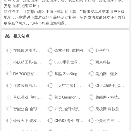
妄想山海“混沌”星球；
站点描述：
《妄想山海》手游正式启动下载，**提供安卓及苹果用户下载
地址，玩家通过下载游戏即可获得活动礼包，另外成功邀请好友还可领取
更多豪华礼包，期待与您在山海相遇。
相关站点
在线修改图片大小尺寸；免费抠图照片处理工具 - 改图神器
锋林科技_锋林网
芥子空间
小妖精工具-在线工具箱
3533手机世界 手机改变世界 彩票开奖助手
商米科技
RAPOO雷柏-无线生活-雷柏科技
掌酷-ZooKing
美拍网 - 懂女生，更好看！
追梦云短网址生成工具-页面跳转服务
【太空之旅】新版本爆料 - 和平精英----腾讯游戏
CF活动助手_CF装备助手_穿越火线活动一键领取 - --
单机游戏_单机游戏下载_单机游戏门户_游侠网
首页Gaomon高漫 - 新一代数位板和数位屏，新的创作之旅
超能网 - 科技生活第一站
智能公会-全球智能产品评测资讯平台-致力于让智能走进生活
72变_全球领先的智能生活平台
天极网 科技悠生活.遇见新未来
外设天下-烧友所爱 值得信赖(WWW.WSTX.COM)
CNMO-专业.有趣的科技新媒体
中关村在线 - 大中华区专业IT网站 - The --luable and professional IT business website in Greater China